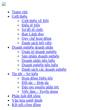
Trang chủ
Giới thiệu
Giới thiệu về Hội
Điều lệ Hội
Sơ đồ tổ chức
Ban Lãnh đạo
Quy chế hoạt động
Danh sách hội viên
Doanh nghiệp doanh nhân
Quản trị doanh nghiệp
Sản phẩm doanh nghiệp
Doanh nhân tiêu biểu
Doanh nghiệp tiêu biểu
Danh sách các doanh nghiệp
Tin tức - Sự kiện
Hoạt động Hiệp hội
Đối tác – Hợp tác
Đào tạo nguồn nhân lực
Việc làm – Tuyển dụng
Pháp luật đời sống
Văn hóa nghệ thuật
Kết nối cộng đồng