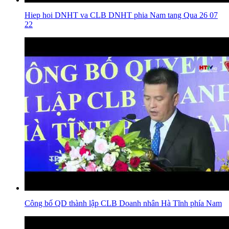
Hiep hoi DNHT va CLB DNHT phia Nam tang Qua 26 07
22
Công bố QD thành lập CLB Doanh nhân Hà Tĩnh phía Nam