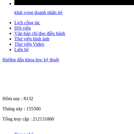
khát vọng doanh nhân trẻ
Lịch công tác
Hội viên
Văn bản chỉ đạo điều hành
Thư viện hình ảnh
Thư viện Video
Liên hệ
Hướng dẫn khoa học kỹ thuật
Thống kê truy cập
Hôm nay :
8132
Tháng này :
155500
Tổng truy cập :
212131860