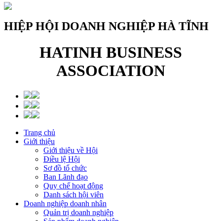
HIỆP HỘI DOANH NGHIỆP HÀ TĨNH
HATINH BUSINESS
ASSOCIATION
Trang chủ
Giới thiệu
Giới thiệu về Hội
Điều lệ Hội
Sơ đồ tổ chức
Ban Lãnh đạo
Quy chế hoạt động
Danh sách hội viên
Doanh nghiệp doanh nhân
Quản trị doanh nghiệp