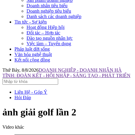
Sản phẩm doanh nghiệp
Doanh nhân tiêu biểu
Doanh nghiệp tiêu biểu
Danh sách các doanh nghiệp
Tin tức - Sự kiện
Hoạt động Hiệp hội
Đối tác – Hợp tác
Đào tạo nguồn nhân lực
Việc làm – Tuyển dụng
Pháp luật đời sống
Văn hóa nghệ thuật
Kết nối cộng đồng
Thứ Bảy, 8/8/2026
DOANH NGHIỆP - DOANH NHÂN HÀ
TĨNH: ĐOÀN KẾT - HỘI NHẬP - SÁNG TẠO - PHÁT TRIỂN
Liên Hệ - Góp Ý
Hỏi Đáp
ảnh giải golf lần 2
Video khác