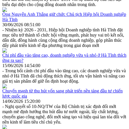
biểu đại diện cho cộng đồng doanh nhân trong tỉnh.
Ông Nguyễn Anh Thắng giữ chức Chủ tịch Hiệp hội Doanh nghiệp
Hà Tĩnh
30/06/2026 08:51:00
- Nhiệm kỳ 2026 - 2031, Hiệp hội Doanh nghiệp tỉnh Hà Tĩnh đặt
mục tiêu trở thành tổ chức hội vững mạnh, phát huy vai trò kết nối,
dẫn dắt, đồng hành cùng cộng đồng doanh nghiệp, góp phần thúc
đẩy phát triển kinh tế địa phương trong giai đoạn mới
Chi phí đầu vào tăng cao, doanh nghiệp vừa và nhỏ ở Hà Tĩnh thích
ứng ra sao?
15/06/2026 14:54:00
- Trong bối cảnh chi phí đầu vào tăng cao, các doanh nghiệp vừa và
nhỏ ở Hà Tĩnh đã chủ động thích ứng, tối ưu vận hành và nâng cao
giá trị sản phẩm để giữ ổn định hoạt động.
Chuyển mạnh từ thu hút vốn sang phát triển nền tảng đầu tư chiến
lược quốc gia
14/06/2026 15:20:00
- Nghị quyết số 10-NQ/TW của Bộ Chính trị xác định đổi mới
mạnh mẽ định hướng thu hút đầu tư nước ngoài, lấy chất lượng,
chuyển giao công nghệ, đổi mới sáng tạo và hiệu quả lan tỏa đối với
nền kinh tế làm tiêu chí chủ yếu.