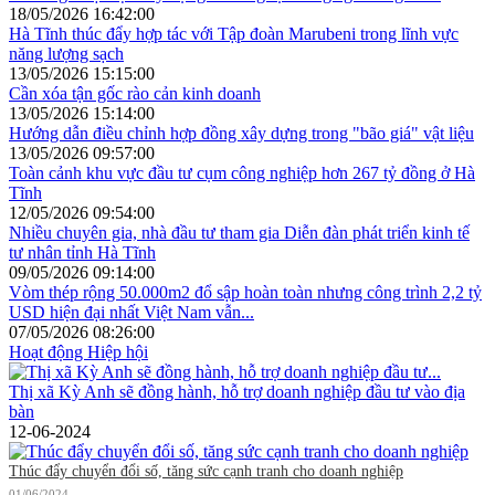
18/05/2026 16:42:00
Hà Tĩnh thúc đẩy hợp tác với Tập đoàn Marubeni trong lĩnh vực
năng lượng sạch
13/05/2026 15:15:00
Cần xóa tận gốc rào cản kinh doanh
13/05/2026 15:14:00
Hướng dẫn điều chỉnh hợp đồng xây dựng trong "bão giá" vật liệu
13/05/2026 09:57:00
Toàn cảnh khu vực đầu tư cụm công nghiệp hơn 267 tỷ đồng ở Hà
Tĩnh
12/05/2026 09:54:00
Nhiều chuyên gia, nhà đầu tư tham gia Diễn đàn phát triển kinh tế
tư nhân tỉnh Hà Tĩnh
09/05/2026 09:14:00
Vòm thép rộng 50.000m2 đổ sập hoàn toàn nhưng công trình 2,2 tỷ
USD hiện đại nhất Việt Nam vẫn...
07/05/2026 08:26:00
Hoạt động Hiệp hội
Thị xã Kỳ Anh sẽ đồng hành, hỗ trợ doanh nghiệp đầu tư vào địa
bàn
12-06-2024
Thúc đẩy chuyển đổi số, tăng sức cạnh tranh cho doanh nghiệp
01/06/2024