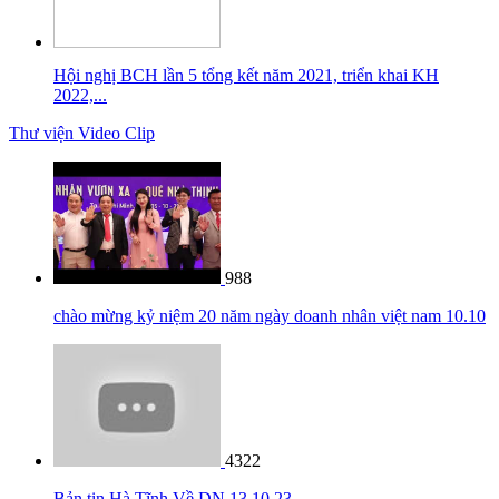
Hội nghị BCH lần 5 tổng kết năm 2021, triển khai KH
2022,...
Thư viện Video Clip
988
chào mừng kỷ niệm 20 năm ngày doanh nhân việt nam 10.10
4322
Bản tin Hà Tĩnh Về DN 13 10 23