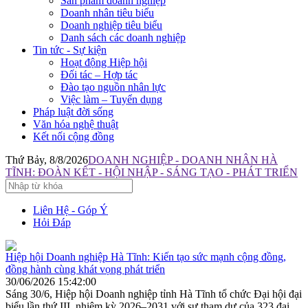
Sản phẩm doanh nghiệp
Doanh nhân tiêu biểu
Doanh nghiệp tiêu biểu
Danh sách các doanh nghiệp
Tin tức - Sự kiện
Hoạt động Hiệp hội
Đối tác – Hợp tác
Đào tạo nguồn nhân lực
Việc làm – Tuyển dụng
Pháp luật đời sống
Văn hóa nghệ thuật
Kết nối cộng đồng
Thứ Bảy, 8/8/2026
DOANH NGHIỆP - DOANH NHÂN HÀ
TĨNH: ĐOÀN KẾT - HỘI NHẬP - SÁNG TẠO - PHÁT TRIỂN
Liên Hệ - Góp Ý
Hỏi Đáp
Hiệp hội Doanh nghiệp Hà Tĩnh: Kiến tạo sức mạnh cộng đồng,
đồng hành cùng khát vọng phát triển
30/06/2026 15:42:00
Sáng 30/6, Hiệp hội Doanh nghiệp tỉnh Hà Tĩnh tổ chức Đại hội đại
biểu lần thứ III, nhiệm kỳ 2026–2031 với sự tham dự của 323 đại