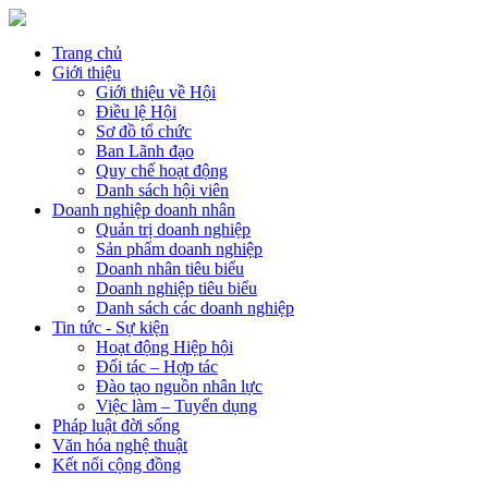
Trang chủ
Giới thiệu
Giới thiệu về Hội
Điều lệ Hội
Sơ đồ tổ chức
Ban Lãnh đạo
Quy chế hoạt động
Danh sách hội viên
Doanh nghiệp doanh nhân
Quản trị doanh nghiệp
Sản phẩm doanh nghiệp
Doanh nhân tiêu biểu
Doanh nghiệp tiêu biểu
Danh sách các doanh nghiệp
Tin tức - Sự kiện
Hoạt động Hiệp hội
Đối tác – Hợp tác
Đào tạo nguồn nhân lực
Việc làm – Tuyển dụng
Pháp luật đời sống
Văn hóa nghệ thuật
Kết nối cộng đồng