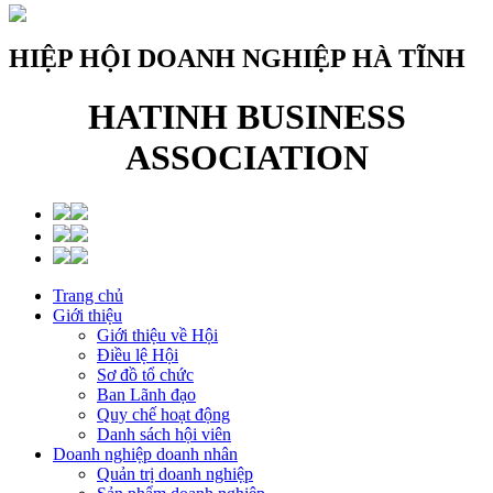
HIỆP HỘI DOANH NGHIỆP HÀ TĨNH
HATINH BUSINESS
ASSOCIATION
Trang chủ
Giới thiệu
Giới thiệu về Hội
Điều lệ Hội
Sơ đồ tổ chức
Ban Lãnh đạo
Quy chế hoạt động
Danh sách hội viên
Doanh nghiệp doanh nhân
Quản trị doanh nghiệp