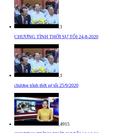
1
CHƯƠNG TÌNH THỜI SỰ TỐI 24-8-2020
1
chương trình thời sự tối 25/9/2020
4915