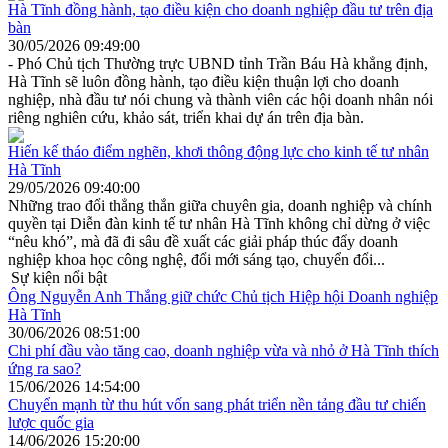
Hà Tĩnh đồng hành, tạo điều kiện cho doanh nghiệp đầu tư trên địa
bàn
30/05/2026 09:49:00
- Phó Chủ tịch Thường trực UBND tỉnh Trần Báu Hà khẳng định,
Hà Tĩnh sẽ luôn đồng hành, tạo điều kiện thuận lợi cho doanh
nghiệp, nhà đầu tư nói chung và thành viên các hội doanh nhân nói
riêng nghiên cứu, khảo sát, triển khai dự án trên địa bàn.
Hiến kế tháo điểm nghẽn, khơi thông động lực cho kinh tế tư nhân
Hà Tĩnh
29/05/2026 09:40:00
Những trao đổi thẳng thắn giữa chuyên gia, doanh nghiệp và chính
quyền tại Diễn đàn kinh tế tư nhân Hà Tĩnh không chỉ dừng ở việc
“nêu khó”, mà đã đi sâu đề xuất các giải pháp thúc đẩy doanh
nghiệp khoa học công nghệ, đổi mới sáng tạo, chuyển đổi...
Sự kiện nổi bật
Ông Nguyễn Anh Thắng giữ chức Chủ tịch Hiệp hội Doanh nghiệp
Hà Tĩnh
30/06/2026 08:51:00
Chi phí đầu vào tăng cao, doanh nghiệp vừa và nhỏ ở Hà Tĩnh thích
ứng ra sao?
15/06/2026 14:54:00
Chuyển mạnh từ thu hút vốn sang phát triển nền tảng đầu tư chiến
lược quốc gia
14/06/2026 15:20:00