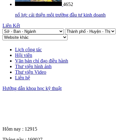
4652
nổ lực cải thiện môi trường đầu tư kinh doanh
Liên Kết
Lịch công tác
Hội viên
Văn bản chỉ đạo điều hành
Thư viện hình ảnh
Thư viện Video
Liên hệ
Hướng dẫn khoa học kỹ thuật
Thống kê truy cập
Hôm nay :
12915
Tháng này :
160027