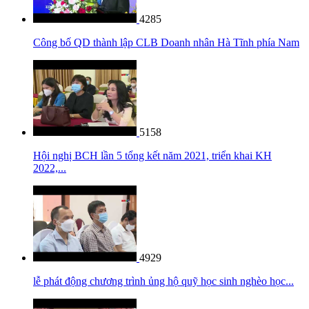
4285
Công bố QD thành lập CLB Doanh nhân Hà Tĩnh phía Nam
5158
Hội nghị BCH lần 5 tổng kết năm 2021, triển khai KH
2022,...
4929
lễ phát động chương trình ủng hộ quỹ học sinh nghèo học...