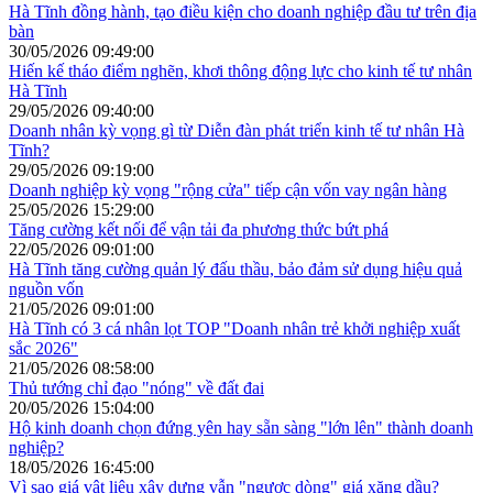
Hà Tĩnh đồng hành, tạo điều kiện cho doanh nghiệp đầu tư trên địa
bàn
30/05/2026 09:49:00
Hiến kế tháo điểm nghẽn, khơi thông động lực cho kinh tế tư nhân
Hà Tĩnh
29/05/2026 09:40:00
Doanh nhân kỳ vọng gì từ Diễn đàn phát triển kinh tế tư nhân Hà
Tĩnh?
29/05/2026 09:19:00
Doanh nghiệp kỳ vọng "rộng cửa" tiếp cận vốn vay ngân hàng
25/05/2026 15:29:00
Tăng cường kết nối để vận tải đa phương thức bứt phá
22/05/2026 09:01:00
Hà Tĩnh tăng cường quản lý đấu thầu, bảo đảm sử dụng hiệu quả
nguồn vốn
21/05/2026 09:01:00
Hà Tĩnh có 3 cá nhân lọt TOP "Doanh nhân trẻ khởi nghiệp xuất
sắc 2026"
21/05/2026 08:58:00
Thủ tướng chỉ đạo "nóng" về đất đai
20/05/2026 15:04:00
Hộ kinh doanh chọn đứng yên hay sẵn sàng "lớn lên" thành doanh
nghiệp?
18/05/2026 16:45:00
Vì sao giá vật liệu xây dựng vẫn "ngược dòng" giá xăng dầu?