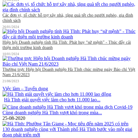
Các đơn vị, tổ chức hỗ trợ xây nhà, tặng quà tết cho người nghèo, gia đình
chính sách
26/01/2024
Hiệp hội Doanh nghiệp tỉnh Hà Tĩnh: Phát huy “sứ mệnh” - Thúc đẩy cải
thiện môi trường kinh doanh
10/01/2024
Thường trực Hiệp hội Doanh nghiệp Hà Tĩnh chúc mừng ngày Báo chí Việt
Nam 21/6/2023
21/06/2023
Việc làm – Tuyển dụng
Hà Tĩnh giải quyết việc làm cho hơn 11.000 lao...
Cùng doanh nghiệp Hà Tĩnh vượt khó trong mùa...
25-08-2020