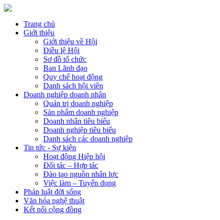
Trang chủ
Giới thiệu
Giới thiệu về Hội
Điều lệ Hội
Sơ đồ tổ chức
Ban Lãnh đạo
Quy chế hoạt động
Danh sách hội viên
Doanh nghiệp doanh nhân
Quản trị doanh nghiệp
Sản phẩm doanh nghiệp
Doanh nhân tiêu biểu
Doanh nghiệp tiêu biểu
Danh sách các doanh nghiệp
Tin tức - Sự kiện
Hoạt động Hiệp hội
Đối tác – Hợp tác
Đào tạo nguồn nhân lực
Việc làm – Tuyển dụng
Pháp luật đời sống
Văn hóa nghệ thuật
Kết nối cộng đồng