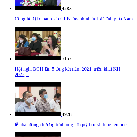
4283
Công bố QD thành lập CLB Doanh nhân Hà Tĩnh phía Nam
5157
Hội nghị BCH lần 5 tổng kết năm 2021, triển khai KH
2022,...
4928
lễ phát động chương trình ủng hộ quỹ học sinh nghèo học...