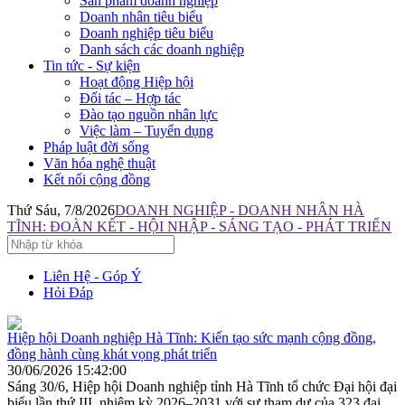
Sản phẩm doanh nghiệp
Doanh nhân tiêu biểu
Doanh nghiệp tiêu biểu
Danh sách các doanh nghiệp
Tin tức - Sự kiện
Hoạt động Hiệp hội
Đối tác – Hợp tác
Đào tạo nguồn nhân lực
Việc làm – Tuyển dụng
Pháp luật đời sống
Văn hóa nghệ thuật
Kết nối cộng đồng
Thứ Sáu, 7/8/2026
DOANH NGHIỆP - DOANH NHÂN HÀ
TĨNH: ĐOÀN KẾT - HỘI NHẬP - SÁNG TẠO - PHÁT TRIỂN
Liên Hệ - Góp Ý
Hỏi Đáp
Hiệp hội Doanh nghiệp Hà Tĩnh: Kiến tạo sức mạnh cộng đồng,
đồng hành cùng khát vọng phát triển
30/06/2026 15:42:00
Sáng 30/6, Hiệp hội Doanh nghiệp tỉnh Hà Tĩnh tổ chức Đại hội đại
biểu lần thứ III, nhiệm kỳ 2026–2031 với sự tham dự của 323 đại