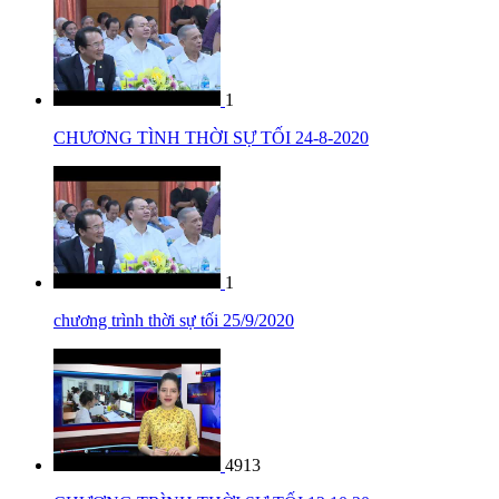
1
CHƯƠNG TÌNH THỜI SỰ TỐI 24-8-2020
1
chương trình thời sự tối 25/9/2020
4913