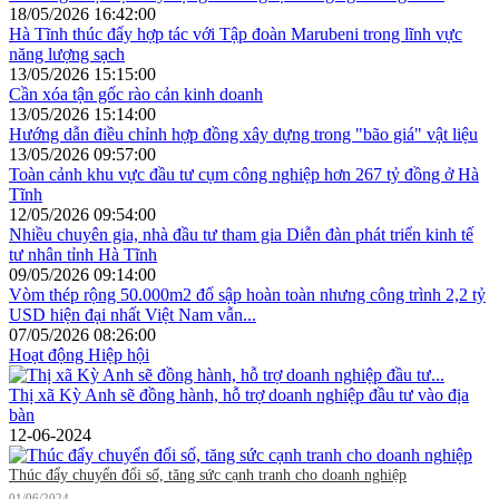
18/05/2026 16:42:00
Hà Tĩnh thúc đẩy hợp tác với Tập đoàn Marubeni trong lĩnh vực
năng lượng sạch
13/05/2026 15:15:00
Cần xóa tận gốc rào cản kinh doanh
13/05/2026 15:14:00
Hướng dẫn điều chỉnh hợp đồng xây dựng trong "bão giá" vật liệu
13/05/2026 09:57:00
Toàn cảnh khu vực đầu tư cụm công nghiệp hơn 267 tỷ đồng ở Hà
Tĩnh
12/05/2026 09:54:00
Nhiều chuyên gia, nhà đầu tư tham gia Diễn đàn phát triển kinh tế
tư nhân tỉnh Hà Tĩnh
09/05/2026 09:14:00
Vòm thép rộng 50.000m2 đổ sập hoàn toàn nhưng công trình 2,2 tỷ
USD hiện đại nhất Việt Nam vẫn...
07/05/2026 08:26:00
Hoạt động Hiệp hội
Thị xã Kỳ Anh sẽ đồng hành, hỗ trợ doanh nghiệp đầu tư vào địa
bàn
12-06-2024
Thúc đẩy chuyển đổi số, tăng sức cạnh tranh cho doanh nghiệp
01/06/2024