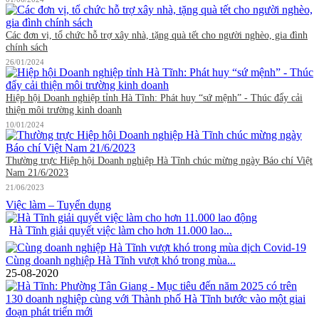
Các đơn vị, tổ chức hỗ trợ xây nhà, tặng quà tết cho người nghèo, gia đình
chính sách
26/01/2024
Hiệp hội Doanh nghiệp tỉnh Hà Tĩnh: Phát huy “sứ mệnh” - Thúc đẩy cải
thiện môi trường kinh doanh
10/01/2024
Thường trực Hiệp hội Doanh nghiệp Hà Tĩnh chúc mừng ngày Báo chí Việt
Nam 21/6/2023
21/06/2023
Việc làm – Tuyển dụng
Hà Tĩnh giải quyết việc làm cho hơn 11.000 lao...
Cùng doanh nghiệp Hà Tĩnh vượt khó trong mùa...
25-08-2020