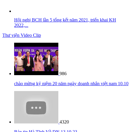
Hội nghị BCH lần 5 tổng kết năm 2021, triển khai KH
2022,...
Thư viện Video Clip
986
chào mừng kỷ niệm 20 năm ngày doanh nhân việt nam 10.10
4320
Bản tin Hà Tĩnh Về DN 13 10 23