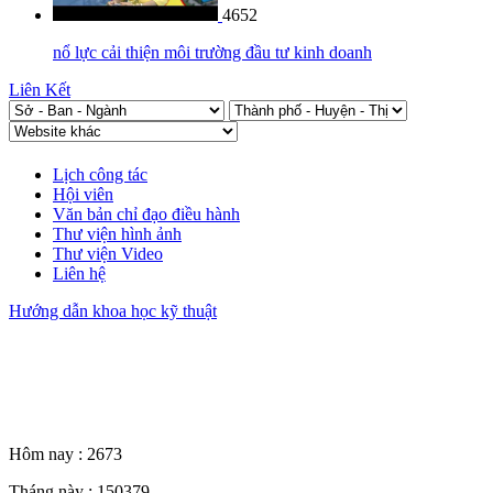
4652
nổ lực cải thiện môi trường đầu tư kinh doanh
Liên Kết
Lịch công tác
Hội viên
Văn bản chỉ đạo điều hành
Thư viện hình ảnh
Thư viện Video
Liên hệ
Hướng dẫn khoa học kỹ thuật
Thống kê truy cập
Hôm nay :
2673
Tháng này :
150379