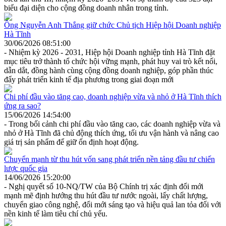
biểu đại diện cho cộng đồng doanh nhân trong tỉnh.
Ông Nguyễn Anh Thắng giữ chức Chủ tịch Hiệp hội Doanh nghiệp
Hà Tĩnh
30/06/2026 08:51:00
- Nhiệm kỳ 2026 - 2031, Hiệp hội Doanh nghiệp tỉnh Hà Tĩnh đặt
mục tiêu trở thành tổ chức hội vững mạnh, phát huy vai trò kết nối,
dẫn dắt, đồng hành cùng cộng đồng doanh nghiệp, góp phần thúc
đẩy phát triển kinh tế địa phương trong giai đoạn mới
Chi phí đầu vào tăng cao, doanh nghiệp vừa và nhỏ ở Hà Tĩnh thích
ứng ra sao?
15/06/2026 14:54:00
- Trong bối cảnh chi phí đầu vào tăng cao, các doanh nghiệp vừa và
nhỏ ở Hà Tĩnh đã chủ động thích ứng, tối ưu vận hành và nâng cao
giá trị sản phẩm để giữ ổn định hoạt động.
Chuyển mạnh từ thu hút vốn sang phát triển nền tảng đầu tư chiến
lược quốc gia
14/06/2026 15:20:00
- Nghị quyết số 10-NQ/TW của Bộ Chính trị xác định đổi mới
mạnh mẽ định hướng thu hút đầu tư nước ngoài, lấy chất lượng,
chuyển giao công nghệ, đổi mới sáng tạo và hiệu quả lan tỏa đối với
nền kinh tế làm tiêu chí chủ yếu.