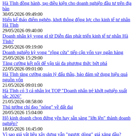
Hà Tĩnh đồng hành, tạo điều kiện cho doanh nghiệp đầu tư trên địa
bàn
30/05/2026 09:49:00
Hiến kế tháo điểm nghẽn, khơi thông động lực cho kinh tế tư nhân
Hà Tĩnh
29/05/2026 09:40:00
Doanh nhân kỳ vọng gì từ Diễn đàn phát triển kinh tế tư nhân Hà
Tĩnh?
29/05/2026 09:19:00
Doanh nghiệp kỳ vọng "rộng cửa" tiếp cận vốn vay ngân hàng
25/05/2026 15:29:00
Tăng cường kết nối để vận tải đa phương thức bứt phá
22/05/2026 09:01:00
Hà Tĩnh tăng cường quản lý đấu thầu, bảo đảm sử dụng hiệu quả
nguồn vốn
21/05/2026 09:01:00
Hà Tĩnh có 3 cá nhân lọt TOP "Doanh nhân trẻ khởi nghiệp xuất
sắc 2026"
21/05/2026 08:58:00
Thủ tướng chỉ đạo "nóng" về đất đai
20/05/2026 15:04:00
Hộ kinh doanh chọn đứng yên hay sẵn sàng "lớn lên" thành doanh
nghiệp?
18/05/2026 16:45:00
Vì sao giá vật liệu xây dựng vẫn "ngược dòng" giá xăng dầu?