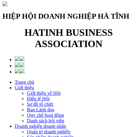
HIỆP HỘI DOANH NGHIỆP HÀ TĨNH
HATINH BUSINESS
ASSOCIATION
Trang chủ
Giới thiệu
Giới thiệu về Hội
Điều lệ Hội
Sơ đồ tổ chức
Ban Lãnh đạo
Quy chế hoạt động
Danh sách hội viên
Doanh nghiệp doanh nhân
Quản trị doanh nghiệp