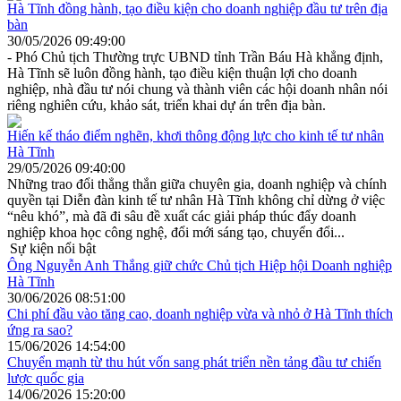
Hà Tĩnh đồng hành, tạo điều kiện cho doanh nghiệp đầu tư trên địa
bàn
30/05/2026 09:49:00
- Phó Chủ tịch Thường trực UBND tỉnh Trần Báu Hà khẳng định,
Hà Tĩnh sẽ luôn đồng hành, tạo điều kiện thuận lợi cho doanh
nghiệp, nhà đầu tư nói chung và thành viên các hội doanh nhân nói
riêng nghiên cứu, khảo sát, triển khai dự án trên địa bàn.
Hiến kế tháo điểm nghẽn, khơi thông động lực cho kinh tế tư nhân
Hà Tĩnh
29/05/2026 09:40:00
Những trao đổi thẳng thắn giữa chuyên gia, doanh nghiệp và chính
quyền tại Diễn đàn kinh tế tư nhân Hà Tĩnh không chỉ dừng ở việc
“nêu khó”, mà đã đi sâu đề xuất các giải pháp thúc đẩy doanh
nghiệp khoa học công nghệ, đổi mới sáng tạo, chuyển đổi...
Sự kiện nổi bật
Ông Nguyễn Anh Thắng giữ chức Chủ tịch Hiệp hội Doanh nghiệp
Hà Tĩnh
30/06/2026 08:51:00
Chi phí đầu vào tăng cao, doanh nghiệp vừa và nhỏ ở Hà Tĩnh thích
ứng ra sao?
15/06/2026 14:54:00
Chuyển mạnh từ thu hút vốn sang phát triển nền tảng đầu tư chiến
lược quốc gia
14/06/2026 15:20:00