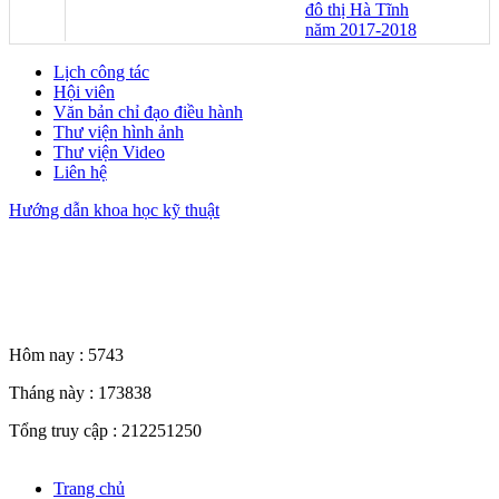
đô thị Hà Tĩnh
năm 2017-2018
Lịch công tác
Hội viên
Văn bản chỉ đạo điều hành
Thư viện hình ảnh
Thư viện Video
Liên hệ
Hướng dẫn khoa học kỹ thuật
Thống kê truy cập
Hôm nay :
5743
Tháng này :
173838
Tổng truy cập :
212251250
Trang chủ