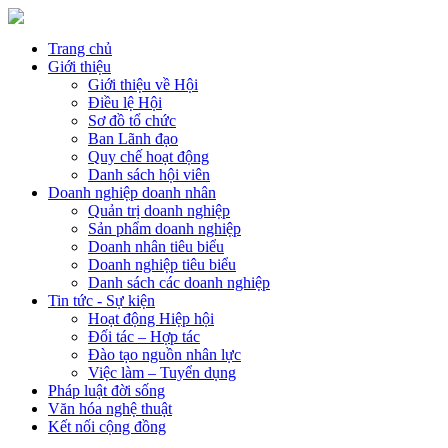
Trang chủ
Giới thiệu
Giới thiệu về Hội
Điều lệ Hội
Sơ đồ tổ chức
Ban Lãnh đạo
Quy chế hoạt động
Danh sách hội viên
Doanh nghiệp doanh nhân
Quản trị doanh nghiệp
Sản phẩm doanh nghiệp
Doanh nhân tiêu biểu
Doanh nghiệp tiêu biểu
Danh sách các doanh nghiệp
Tin tức - Sự kiện
Hoạt động Hiệp hội
Đối tác – Hợp tác
Đào tạo nguồn nhân lực
Việc làm – Tuyển dụng
Pháp luật đời sống
Văn hóa nghệ thuật
Kết nối cộng đồng