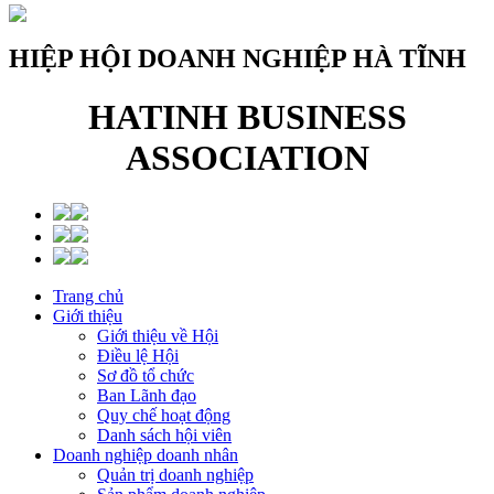
HIỆP HỘI DOANH NGHIỆP HÀ TĨNH
HATINH BUSINESS
ASSOCIATION
Trang chủ
Giới thiệu
Giới thiệu về Hội
Điều lệ Hội
Sơ đồ tổ chức
Ban Lãnh đạo
Quy chế hoạt động
Danh sách hội viên
Doanh nghiệp doanh nhân
Quản trị doanh nghiệp