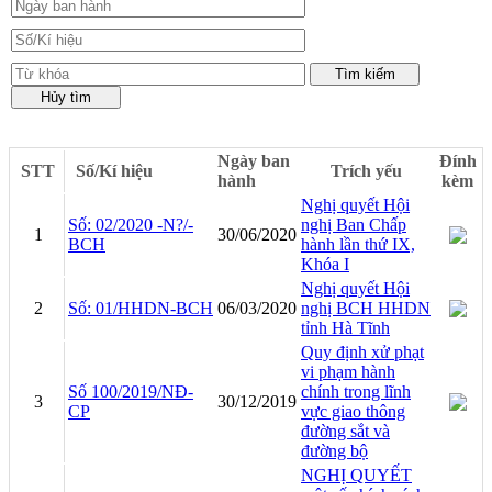
Ngày ban
Đính
STT
Số/Kí hiệu
Trích yếu
hành
kèm
Nghị quyết Hội
Số: 02/2020 -N?/-
nghị Ban Chấp
1
30/06/2020
BCH
hành lần thứ IX,
Khóa I
Nghị quyết Hội
2
Số: 01/HHDN-BCH
06/03/2020
nghị BCH HHDN
tỉnh Hà Tĩnh
Quy định xử phạt
vi phạm hành
Số 100/2019/NĐ-
chính trong lĩnh
3
30/12/2019
CP
vực giao thông
đường sắt và
đường bộ
NGHỊ QUYẾT