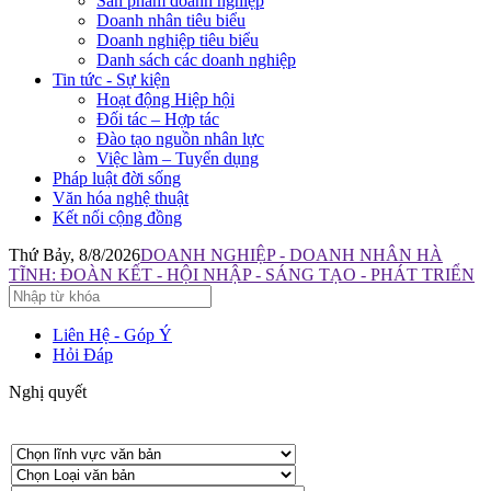
Sản phẩm doanh nghiệp
Doanh nhân tiêu biểu
Doanh nghiệp tiêu biểu
Danh sách các doanh nghiệp
Tin tức - Sự kiện
Hoạt động Hiệp hội
Đối tác – Hợp tác
Đào tạo nguồn nhân lực
Việc làm – Tuyển dụng
Pháp luật đời sống
Văn hóa nghệ thuật
Kết nối cộng đồng
Thứ Bảy, 8/8/2026
DOANH NGHIỆP - DOANH NHÂN HÀ
TĨNH: ĐOÀN KẾT - HỘI NHẬP - SÁNG TẠO - PHÁT TRIỂN
Liên Hệ - Góp Ý
Hỏi Đáp
Nghị quyết