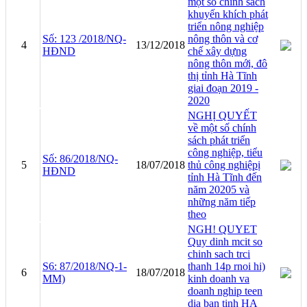
một số chính sách
khuyến khích phát
triển nông nghiệp
Số: 123 /2018/NQ-
nông thôn và cơ
4
13/12/2018
HĐND
chế xây dựng
nông thôn mới, đô
thị tỉnh Hà Tĩnh
giai đoạn 2019 -
2020
NGHỊ QUYẾT
về một số chính
sách phát triển
công nghiệp, tiểu
Số: 86/2018/NQ-
5
18/07/2018
thủ công nghiệpị
HĐND
tỉnh Hà Tĩnh đến
năm 20205 và
những năm tiếp
theo
NGH! QUYET
Quy dinh mcit so
chinh sach trci
S6: 87/2018/NQ-1-
thanh 14p rnoi hi)
6
18/07/2018
MM)
kinh doanh va
doanh nghip teen
dia ban tinh HA