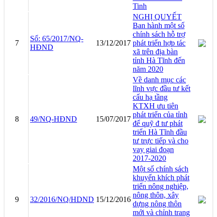
Tinh
NGHỊ QUYẾT
Ban hành một số
chính sách hỗ trợ
Số: 65/2017/NQ-
7
13/12/2017
phát triển hợp tác
HĐND
xã trên địa bàn
tỉnh Hà Tĩnh đến
năm 2020
Về danh mục các
lĩnh vực đầu tư kết
cấu hạ tầng
KTXH ưu tiên
phát triển của tỉnh
8
49/NQ-HĐND
15/07/2017
để quỹ đ tư phát
triển Hà Tĩnh đầu
tư trực tiếp và cho
vay giai đoạn
2017-2020
Một số chính sách
khuyến khích phát
triển nông nghiệp,
nông thôn, xây
9
32/2016/NQ/HDND
15/12/2016
dựng nông thôn
mới và chỉnh trang