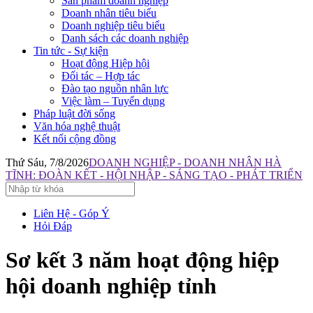
Sản phẩm doanh nghiệp
Doanh nhân tiêu biểu
Doanh nghiệp tiêu biểu
Danh sách các doanh nghiệp
Tin tức - Sự kiện
Hoạt động Hiệp hội
Đối tác – Hợp tác
Đào tạo nguồn nhân lực
Việc làm – Tuyển dụng
Pháp luật đời sống
Văn hóa nghệ thuật
Kết nối cộng đồng
Thứ Sáu, 7/8/2026
DOANH NGHIỆP - DOANH NHÂN HÀ
TĨNH: ĐOÀN KẾT - HỘI NHẬP - SÁNG TẠO - PHÁT TRIỂN
Liên Hệ - Góp Ý
Hỏi Đáp
Sơ kết 3 năm hoạt động hiệp
hội doanh nghiệp tỉnh