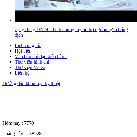
cộng đồng DN Hà Tĩnh chung tay hỗ trợ nguồn lực chống
dịch
Lịch công tác
Hội viên
Văn bản chỉ đạo điều hành
Thư viện hình ảnh
Thư viện Video
Liên hệ
Hướng dẫn khoa học kỹ thuật
Thống kê truy cập
Hôm nay :
7770
Tháng này :
138928