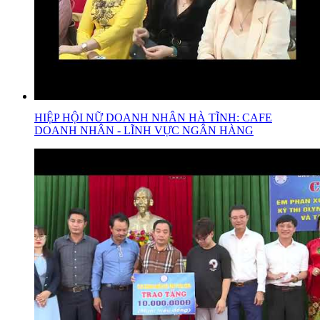
HIỆP HỘI NỮ DOANH NHÂN HÀ TĨNH: CAFE
DOANH NHÂN - LĨNH VỰC NGÂN HÀNG