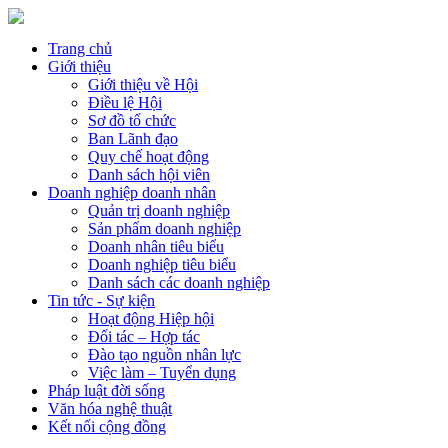
Trang chủ
Giới thiệu
Giới thiệu về Hội
Điều lệ Hội
Sơ đồ tổ chức
Ban Lãnh đạo
Quy chế hoạt động
Danh sách hội viên
Doanh nghiệp doanh nhân
Quản trị doanh nghiệp
Sản phẩm doanh nghiệp
Doanh nhân tiêu biểu
Doanh nghiệp tiêu biểu
Danh sách các doanh nghiệp
Tin tức - Sự kiện
Hoạt động Hiệp hội
Đối tác – Hợp tác
Đào tạo nguồn nhân lực
Việc làm – Tuyển dụng
Pháp luật đời sống
Văn hóa nghệ thuật
Kết nối cộng đồng