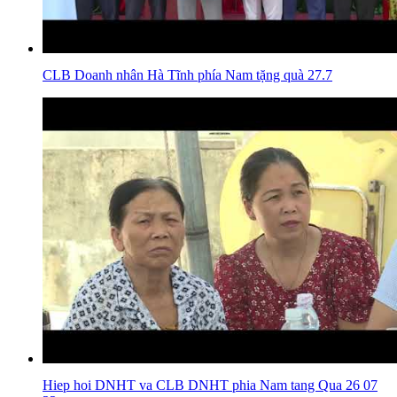
CLB Doanh nhân Hà Tĩnh phía Nam tặng quà 27.7
Hiep hoi DNHT va CLB DNHT phia Nam tang Qua 26 07