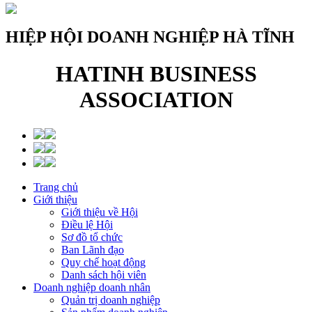
HIỆP HỘI DOANH NGHIỆP HÀ TĨNH
HATINH BUSINESS
ASSOCIATION
Trang chủ
Giới thiệu
Giới thiệu về Hội
Điều lệ Hội
Sơ đồ tổ chức
Ban Lãnh đạo
Quy chế hoạt động
Danh sách hội viên
Doanh nghiệp doanh nhân
Quản trị doanh nghiệp