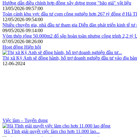
Hướng dẫn điều chỉnh hợp đồng xây dựng trong "bão giá" vật liệu
13/05/2026 09:57:00
Toàn cảnh khu vực đầu tư cụm công nghiệp hơn 267 tỷ đồng ở Hà T
12/05/2026 09:54:00
Nhiều chuyên gia, nhà đầu tư tham gia Diễn đàn phát triển kinh tế tư
09/05/2026 09:14:00
Vòm thép rộng 50.000m2 đổ sập hoàn toàn nhưng công trình 2,2 tỷ U
07/05/2026 08:26:00
Hoạt động Hiệp hội
Thị xã Kỳ Anh sẽ đồng hành, hỗ trợ doanh nghiệp đầu tư vào địa bàn
12-06-2024
Việc làm – Tuyển dụng
Hà Tĩnh giải quyết việc làm cho hơn 11.000 lao...