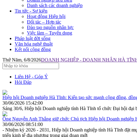
Danh sách các doanh nghiệp
Tin tức - Sự kiện
Hoạt động Hiệp hội
Đối tác – Hợp tác
Đào tạo nguồn nhân lực
Việc làm – Tuyển dụng
Pháp luật đời sống
Văn hóa nghệ thuật
Kết nối cộng đồng
Thứ Năm, 6/8/2026
DOANH NGHIỆP - DOANH NHÂN HÀ TĨNH:
Liên Hệ - Góp Ý
Hỏi Đáp
Hiệp hội Doanh nghiệp Hà Tĩnh: Kiến tạo sức mạnh cộng đồng, đồng
30/06/2026 15:42:00
Sáng 30/6, Hiệp hội Doanh nghiệp tỉnh Hà Tĩnh tổ chức Đại hội đại b
Ông Nguyễn Anh Thắng giữ chức Chủ tịch Hiệp hội Doanh nghiệp 
30/06/2026 08:51:00
- Nhiệm kỳ 2026 - 2031, Hiệp hội Doanh nghiệp tỉnh Hà Tĩnh đặt mục
triển kinh tế địa phương trong giai đoạn mới