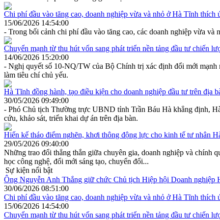
Chi phí đầu vào tăng cao, doanh nghiệp vừa và nhỏ ở Hà Tĩnh thích 
15/06/2026 14:54:00
- Trong bối cảnh chi phí đầu vào tăng cao, các doanh nghiệp vừa và 
Chuyển mạnh từ thu hút vốn sang phát triển nền tảng đầu tư chiến lư
14/06/2026 15:20:00
- Nghị quyết số 10-NQ/TW của Bộ Chính trị xác định đổi mới mạnh mẽ 
làm tiêu chí chủ yếu.
Hà Tĩnh đồng hành, tạo điều kiện cho doanh nghiệp đầu tư trên địa b
30/05/2026 09:49:00
- Phó Chủ tịch Thường trực UBND tỉnh Trần Báu Hà khẳng định, Hà Tĩ
cứu, khảo sát, triển khai dự án trên địa bàn.
Hiến kế tháo điểm nghẽn, khơi thông động lực cho kinh tế tư nhân H
29/05/2026 09:40:00
Những trao đổi thẳng thắn giữa chuyên gia, doanh nghiệp và chính qu
học công nghệ, đổi mới sáng tạo, chuyển đổi...
Sự kiện nổi bật
Ông Nguyễn Anh Thắng giữ chức Chủ tịch Hiệp hội Doanh nghiệp 
30/06/2026 08:51:00
Chi phí đầu vào tăng cao, doanh nghiệp vừa và nhỏ ở Hà Tĩnh thích 
15/06/2026 14:54:00
Chuyển mạnh từ thu hút vốn sang phát triển nền tảng đầu tư chiến lư