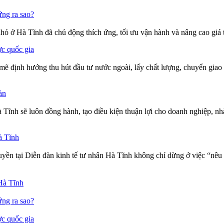
ứng ra sao?
nhỏ ở Hà Tĩnh đã chủ động thích ứng, tối ưu vận hành và nâng cao giá 
ợc quốc gia
định hướng thu hút đầu tư nước ngoài, lấy chất lượng, chuyển giao cô
àn
nh sẽ luôn đồng hành, tạo điều kiện thuận lợi cho doanh nghiệp, nhà
à Tĩnh
yền tại Diễn đàn kinh tế tư nhân Hà Tĩnh không chỉ dừng ở việc “nêu 
Hà Tĩnh
ứng ra sao?
ợc quốc gia