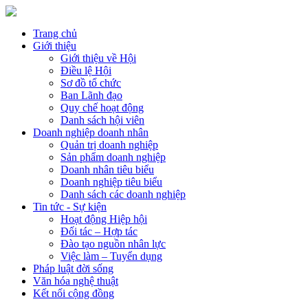
Trang chủ
Giới thiệu
Giới thiệu về Hội
Điều lệ Hội
Sơ đồ tổ chức
Ban Lãnh đạo
Quy chế hoạt động
Danh sách hội viên
Doanh nghiệp doanh nhân
Quản trị doanh nghiệp
Sản phẩm doanh nghiệp
Doanh nhân tiêu biểu
Doanh nghiệp tiêu biểu
Danh sách các doanh nghiệp
Tin tức - Sự kiện
Hoạt động Hiệp hội
Đối tác – Hợp tác
Đào tạo nguồn nhân lực
Việc làm – Tuyển dụng
Pháp luật đời sống
Văn hóa nghệ thuật
Kết nối cộng đồng