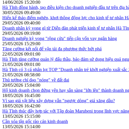
14/06/2026 15:20:00
Hà Tĩnh đồng hành, tạo điều kiện cho doanh nghiệp đầu tư trên địa b
30/05/2026 09:49:00
Hiến kế tháo điểm nghẽn, khơi thông động lực cho kinh tế tư nhân H
29/05/2026 09:40:00
Doanh nhân kỳ vọng gì từ Diễn đàn phát triển kinh tế tư nhân Hà Tĩ
29/05/2026 09:19:00
Doanh nghiệp kỳ vọng "rộng cửa" tiếp cận vốn vay ngân hàng
25/05/2026 15:29:00
Tăng cường kết nối để vận tải đa phương thức bứt phá
22/05/2026 09:01:00
Hà Tĩnh tăng cường quản lý đấu thầu, bảo đảm sử dụng hiệu quả ng
21/05/2026 09:01:00
Hà Tĩnh có 3 cá nhân lọt TOP "Doanh nhân trẻ khởi nghiệp xuất sắc
21/05/2026 08:58:00
Thủ tướng chỉ đạo "nóng" về đất đai
20/05/2026 15:04:00
Hộ kinh doanh chọn đứng yên hay sẵn sàng "lớn lên" thành doanh n
18/05/2026 16:45:00
Vì sao giá vật liệu xây dựng vẫn "ngược dòng" giá xăng dầu?
18/05/2026 16:42:00
Hà Tĩnh thúc đẩy hợp tác với Tập đoàn Marubeni trong lĩnh vực năn
13/05/2026 15:15:00
Cần xóa tận gốc rào cản kinh doanh
13/05/2026 15:14:00