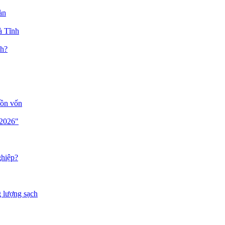
àn
à Tĩnh
nh?
uồn vốn
 2026"
ghiệp?
g lượng sạch