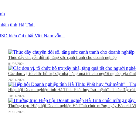
ĩnh
 nhân tỉnh Hà Tĩnh
SD hiện đại nhất Việt Nam vẫn...
Thúc đẩy chuyển đổi số, tăng sức cạnh tranh cho doanh nghiệp
01/06/2024
Các đơn vị, tổ chức hỗ trợ xây nhà, tặng quà tết cho người nghèo, gia đìn
26/01/2024
Hiệp hội Doanh nghiệp tỉnh Hà Tĩnh: Phát huy “sứ mệnh” - Thúc đẩy cải 
10/01/2024
Thường trực Hiệp hội Doanh nghiệp Hà Tĩnh chúc mừng ngày Báo chí V
21/06/2023