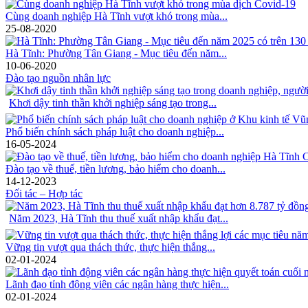
Cùng doanh nghiệp Hà Tĩnh vượt khó trong mùa...
25-08-2020
Hà Tĩnh: Phường Tân Giang - Mục tiêu đến năm...
10-06-2020
Đào tạo nguồn nhân lực
Khơi dậy tinh thần khởi nghiệp sáng tạo trong...
Phổ biến chính sách pháp luật cho doanh nghiệp...
16-05-2024
Đào tạo về thuế, tiền lương, bảo hiểm cho doanh...
14-12-2023
Đối tác – Hợp tác
Năm 2023, Hà Tĩnh thu thuế xuất nhập khẩu đạt...
Vững tin vượt qua thách thức, thực hiện thắng...
02-01-2024
Lãnh đạo tỉnh động viên các ngân hàng thực hiện...
02-01-2024