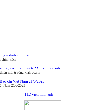
h chính sách
thiện môi trường kinh doanh
iệt Nam 21/6/2023
Thư viện hình ảnh