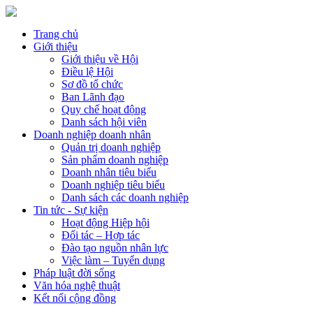
Trang chủ
Giới thiệu
Giới thiệu về Hội
Điều lệ Hội
Sơ đồ tổ chức
Ban Lãnh đạo
Quy chế hoạt động
Danh sách hội viên
Doanh nghiệp doanh nhân
Quản trị doanh nghiệp
Sản phẩm doanh nghiệp
Doanh nhân tiêu biểu
Doanh nghiệp tiêu biểu
Danh sách các doanh nghiệp
Tin tức - Sự kiện
Hoạt động Hiệp hội
Đối tác – Hợp tác
Đào tạo nguồn nhân lực
Việc làm – Tuyển dụng
Pháp luật đời sống
Văn hóa nghệ thuật
Kết nối cộng đồng