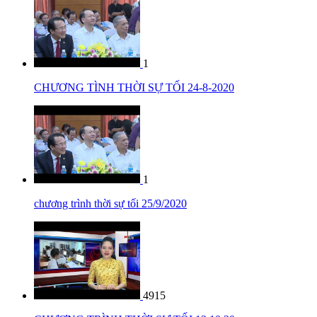
1
CHƯƠNG TÌNH THỜI SỰ TỐI 24-8-2020
1
chương trình thời sự tối 25/9/2020
4915