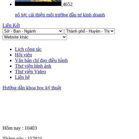
4652
nổ lực cải thiện môi trường đầu tư kinh doanh
Liên Kết
Lịch công tác
Hội viên
Văn bản chỉ đạo điều hành
Thư viện hình ảnh
Thư viện Video
Liên hệ
Hướng dẫn khoa học kỹ thuật
Thống kê truy cập
Hôm nay :
10403
Tháng này :
157921