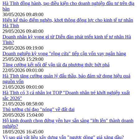
Hà Tĩnh đồng hành, tạo điều kiện cho doanh nghiệp đầu tư trên địa
bàn
30/05/2026 09:49:00
Hiến kế tháo điểm nghẽn, khơi thông động lực cho kinh tế tư nhân
Hà Tĩnh
29/05/2026 09:40:00
Doanh nhân kỳ vọng gì từ Diễn đàn phát triển kinh tế tư nhân Hà
Tĩnh?
29/05/2026 09:19:00
Doanh nghiệp kỳ vọng "rộng cửa" tiếp cận vốn vay ngân hàng
25/05/2026 15:29:00
Tăng cường kết nối để vận tải đa phương thức bứt phá
22/05/2026 09:01:00
Hà Tĩnh tăng cường quản lý đấu thầu, bảo đảm sử dụng hiệu quả
nguồn vốn
21/05/2026 09:01:00
Hà Tĩnh có 3 cá nhân lọt TOP "Doanh nhân trẻ khởi nghiệp xuất
sắc 2026"
21/05/2026 08:58:00
Thủ tướng chỉ đạo "nóng" về đất đai
20/05/2026 15:04:00
Hộ kinh doanh chọn đứng yên hay sẵn sàng "lớn lên" thành doanh
nghiệp?
18/05/2026 16:45:00
Vì sao giá vật liệu xây dựng vẫn "ngược dòng" giá xăng dầu?