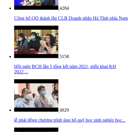
4284
Công bố QD thành lập CLB Doanh nhân Hà Tĩnh phía Nam
5158
Hội nghị BCH lần 5 tổng kết năm 2021, triển khai KH
2022,...
4929
lễ phát động chương trình ủng hộ quỹ học sinh nghèo học...