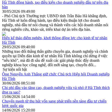
Hà Tĩnh đồng hành, tạo điều kiện cho doanh nghiệp đầu tư trên địa
bàn
30/05/2026 09:49:00
- Phó Chủ tịch Thường trực UBND tỉnh Trần Báu Hà khẳng định,
Hà Tĩnh sẽ luôn đồng hành, tạo điều kiện thuận lợi cho doanh
nghiệp, nhà đầu tư nói chung và thành viên các hội doanh nhân nói
riêng nghiên cứu, khảo sát, triển khai dự án trên địa bàn.
Hiến kế tháo điểm nghẽn, khơi thông động lực cho kinh tế tư nhân
Hà Tĩnh
29/05/2026 09:40:00
Những trao đổi thẳng thắn giữa chuyên gia, doanh nghiệp và chính
quyền tại Diễn đàn kinh tế tư nhân Hà Tĩnh không chỉ dừng ở việc
“nêu khó”, mà đã đi sâu đề xuất các giải pháp thúc đẩy doanh
nghiệp khoa học công nghệ, đổi mới sáng tạo, chuyển đổi...
Sự kiện nổi bật
Ông Nguyễn Anh Thắng giữ chức Chủ tịch Hiệp hội Doanh nghiệp
Hà Tĩnh
30/06/2026 08:51:00
Chi phí đầu vào tăng cao, doanh nghiệp vừa và nhỏ ở Hà Tĩnh thích
ứng ra sao?
15/06/2026 14:54:00
Chuyển mạnh từ thu hút vốn sang phát triển nền tảng đầu tư chiến
lược quốc gia
14/06/2026 15:20:00