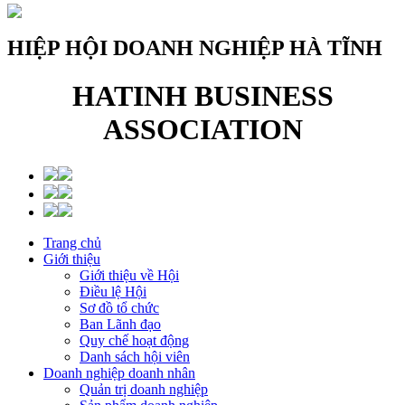
HIỆP HỘI DOANH NGHIỆP HÀ TĨNH
HATINH BUSINESS
ASSOCIATION
Trang chủ
Giới thiệu
Giới thiệu về Hội
Điều lệ Hội
Sơ đồ tổ chức
Ban Lãnh đạo
Quy chế hoạt động
Danh sách hội viên
Doanh nghiệp doanh nhân
Quản trị doanh nghiệp