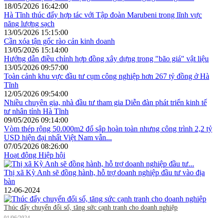
18/05/2026 16:42:00
Hà Tĩnh thúc đẩy hợp tác với Tập đoàn Marubeni trong lĩnh vực
năng lượng sạch
13/05/2026 15:15:00
Cần xóa tận gốc rào cản kinh doanh
13/05/2026 15:14:00
Hướng dẫn điều chỉnh hợp đồng xây dựng trong "bão giá" vật liệu
13/05/2026 09:57:00
Toàn cảnh khu vực đầu tư cụm công nghiệp hơn 267 tỷ đồng ở Hà
Tĩnh
12/05/2026 09:54:00
Nhiều chuyên gia, nhà đầu tư tham gia Diễn đàn phát triển kinh tế
tư nhân tỉnh Hà Tĩnh
09/05/2026 09:14:00
Vòm thép rộng 50.000m2 đổ sập hoàn toàn nhưng công trình 2,2 tỷ
USD hiện đại nhất Việt Nam vẫn...
07/05/2026 08:26:00
Hoạt động Hiệp hội
Thị xã Kỳ Anh sẽ đồng hành, hỗ trợ doanh nghiệp đầu tư vào địa
bàn
12-06-2024
Thúc đẩy chuyển đổi số, tăng sức cạnh tranh cho doanh nghiệp
01/06/2024