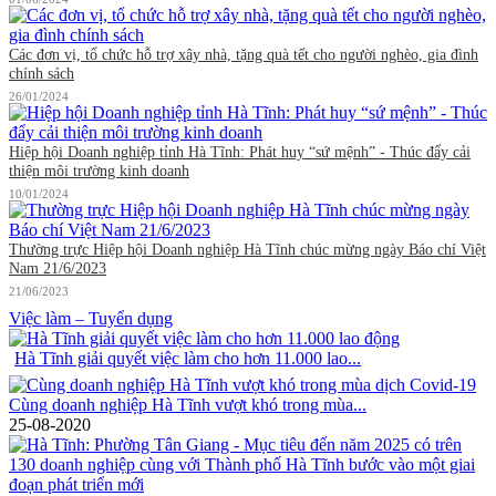
Các đơn vị, tổ chức hỗ trợ xây nhà, tặng quà tết cho người nghèo, gia đình
chính sách
26/01/2024
Hiệp hội Doanh nghiệp tỉnh Hà Tĩnh: Phát huy “sứ mệnh” - Thúc đẩy cải
thiện môi trường kinh doanh
10/01/2024
Thường trực Hiệp hội Doanh nghiệp Hà Tĩnh chúc mừng ngày Báo chí Việt
Nam 21/6/2023
21/06/2023
Việc làm – Tuyển dụng
Hà Tĩnh giải quyết việc làm cho hơn 11.000 lao...
Cùng doanh nghiệp Hà Tĩnh vượt khó trong mùa...
25-08-2020