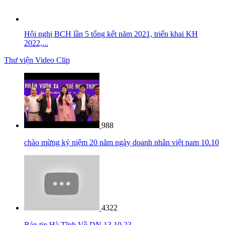
Hội nghị BCH lần 5 tổng kết năm 2021, triển khai KH
2022,...
Thư viện Video Clip
988
chào mừng kỷ niệm 20 năm ngày doanh nhân việt nam 10.10
4322
Bản tin Hà Tĩnh Về DN 13 10 23