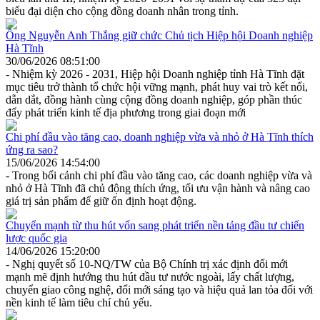
biểu đại diện cho cộng đồng doanh nhân trong tỉnh.
Ông Nguyễn Anh Thắng giữ chức Chủ tịch Hiệp hội Doanh nghiệp
Hà Tĩnh
30/06/2026 08:51:00
- Nhiệm kỳ 2026 - 2031, Hiệp hội Doanh nghiệp tỉnh Hà Tĩnh đặt
mục tiêu trở thành tổ chức hội vững mạnh, phát huy vai trò kết nối,
dẫn dắt, đồng hành cùng cộng đồng doanh nghiệp, góp phần thúc
đẩy phát triển kinh tế địa phương trong giai đoạn mới
Chi phí đầu vào tăng cao, doanh nghiệp vừa và nhỏ ở Hà Tĩnh thích
ứng ra sao?
15/06/2026 14:54:00
- Trong bối cảnh chi phí đầu vào tăng cao, các doanh nghiệp vừa và
nhỏ ở Hà Tĩnh đã chủ động thích ứng, tối ưu vận hành và nâng cao
giá trị sản phẩm để giữ ổn định hoạt động.
Chuyển mạnh từ thu hút vốn sang phát triển nền tảng đầu tư chiến
lược quốc gia
14/06/2026 15:20:00
- Nghị quyết số 10-NQ/TW của Bộ Chính trị xác định đổi mới
mạnh mẽ định hướng thu hút đầu tư nước ngoài, lấy chất lượng,
chuyển giao công nghệ, đổi mới sáng tạo và hiệu quả lan tỏa đối với
nền kinh tế làm tiêu chí chủ yếu.