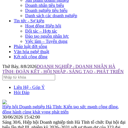
Sản phẩm doanh nghiệp
Doanh nhân tiêu biểu
Doanh nghiệp tiêu biểu
Danh sách các doanh nghiệp
Tin tức - Sự kiện
Hoạt động Hiệp hội
Đối tác – Hợp tác
Đào tạo nguồn nhân lực
Việc làm – Tuyển dụng
Pháp luật đời sống
Văn hóa nghệ thuật
Kết nối cộng đồng
Thứ Bảy, 8/8/2026
DOANH NGHIỆP - DOANH NHÂN HÀ
TĨNH: ĐOÀN KẾT - HỘI NHẬP - SÁNG TẠO - PHÁT TRIỂN
Liên Hệ - Góp Ý
Hỏi Đáp
Hiệp hội Doanh nghiệp Hà Tĩnh: Kiến tạo sức mạnh cộng đồng,
đồng hành cùng khát vọng phát triển
30/06/2026 15:42:00
Sáng 30/6, Hiệp hội Doanh nghiệp tỉnh Hà Tĩnh tổ chức Đại hội đại
biểu lần thứ III, nhiệm kỳ 2026–2031 với sự tham dự của 323 đại