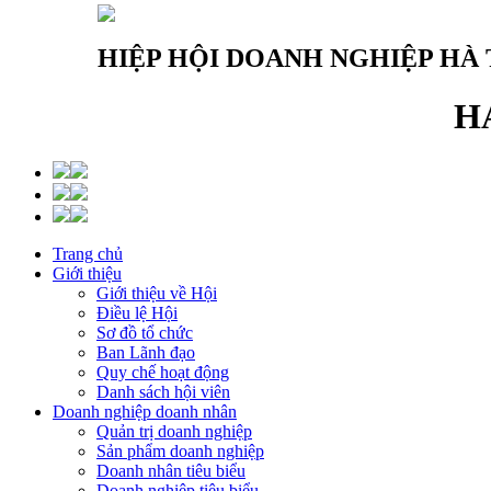
HIỆP HỘI DOANH NGHIỆP HÀ 
H
Trang chủ
Giới thiệu
Giới thiệu về Hội
Điều lệ Hội
Sơ đồ tổ chức
Ban Lãnh đạo
Quy chế hoạt động
Danh sách hội viên
Doanh nghiệp doanh nhân
Quản trị doanh nghiệp
Sản phẩm doanh nghiệp
Doanh nhân tiêu biểu
Doanh nghiệp tiêu biểu