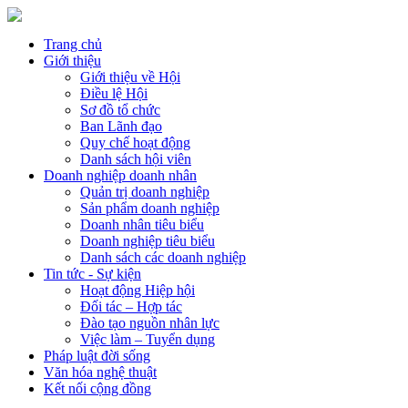
Trang chủ
Giới thiệu
Giới thiệu về Hội
Điều lệ Hội
Sơ đồ tổ chức
Ban Lãnh đạo
Quy chế hoạt động
Danh sách hội viên
Doanh nghiệp doanh nhân
Quản trị doanh nghiệp
Sản phẩm doanh nghiệp
Doanh nhân tiêu biểu
Doanh nghiệp tiêu biểu
Danh sách các doanh nghiệp
Tin tức - Sự kiện
Hoạt động Hiệp hội
Đối tác – Hợp tác
Đào tạo nguồn nhân lực
Việc làm – Tuyển dụng
Pháp luật đời sống
Văn hóa nghệ thuật
Kết nối cộng đồng