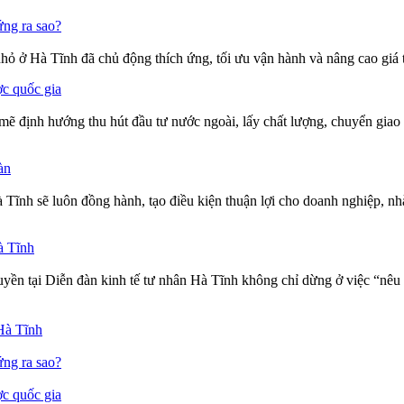
ứng ra sao?
nhỏ ở Hà Tĩnh đã chủ động thích ứng, tối ưu vận hành và nâng cao giá 
ợc quốc gia
định hướng thu hút đầu tư nước ngoài, lấy chất lượng, chuyển giao cô
àn
nh sẽ luôn đồng hành, tạo điều kiện thuận lợi cho doanh nghiệp, nhà
à Tĩnh
yền tại Diễn đàn kinh tế tư nhân Hà Tĩnh không chỉ dừng ở việc “nêu 
Hà Tĩnh
ứng ra sao?
ợc quốc gia