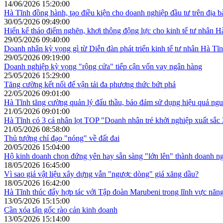
14/06/2026 15:20:00
Hà Tĩnh đồng hành, tạo điều kiện cho doanh nghiệp đầu tư trên địa b
30/05/2026 09:49:00
Hiến kế tháo điểm nghẽn, khơi thông động lực cho kinh tế tư nhân H
29/05/2026 09:40:00
Doanh nhân kỳ vọng gì từ Diễn đàn phát triển kinh tế tư nhân Hà Tĩ
29/05/2026 09:19:00
Doanh nghiệp kỳ vọng "rộng cửa" tiếp cận vốn vay ngân hàng
25/05/2026 15:29:00
Tăng cường kết nối để vận tải đa phương thức bứt phá
22/05/2026 09:01:00
Hà Tĩnh tăng cường quản lý đấu thầu, bảo đảm sử dụng hiệu quả ng
21/05/2026 09:01:00
Hà Tĩnh có 3 cá nhân lọt TOP "Doanh nhân trẻ khởi nghiệp xuất sắc
21/05/2026 08:58:00
Thủ tướng chỉ đạo "nóng" về đất đai
20/05/2026 15:04:00
Hộ kinh doanh chọn đứng yên hay sẵn sàng "lớn lên" thành doanh n
18/05/2026 16:45:00
Vì sao giá vật liệu xây dựng vẫn "ngược dòng" giá xăng dầu?
18/05/2026 16:42:00
Hà Tĩnh thúc đẩy hợp tác với Tập đoàn Marubeni trong lĩnh vực năn
13/05/2026 15:15:00
Cần xóa tận gốc rào cản kinh doanh
13/05/2026 15:14:00