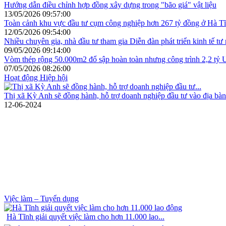
Hướng dẫn điều chỉnh hợp đồng xây dựng trong "bão giá" vật liệu
13/05/2026 09:57:00
Toàn cảnh khu vực đầu tư cụm công nghiệp hơn 267 tỷ đồng ở Hà T
12/05/2026 09:54:00
Nhiều chuyên gia, nhà đầu tư tham gia Diễn đàn phát triển kinh tế tư
09/05/2026 09:14:00
Vòm thép rộng 50.000m2 đổ sập hoàn toàn nhưng công trình 2,2 tỷ U
07/05/2026 08:26:00
Hoạt động Hiệp hội
Thị xã Kỳ Anh sẽ đồng hành, hỗ trợ doanh nghiệp đầu tư vào địa bàn
12-06-2024
Việc làm – Tuyển dụng
Hà Tĩnh giải quyết việc làm cho hơn 11.000 lao...