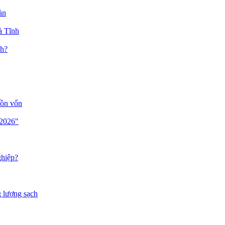
àn
à Tĩnh
nh?
uồn vốn
 2026"
ghiệp?
g lượng sạch