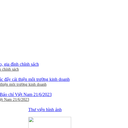
h chính sách
thiện môi trường kinh doanh
iệt Nam 21/6/2023
Thư viện hình ảnh