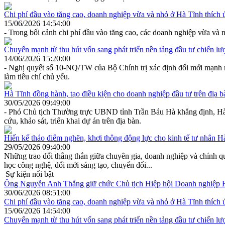
Chi phí đầu vào tăng cao, doanh nghiệp vừa và nhỏ ở Hà Tĩnh thích 
15/06/2026 14:54:00
- Trong bối cảnh chi phí đầu vào tăng cao, các doanh nghiệp vừa và 
Chuyển mạnh từ thu hút vốn sang phát triển nền tảng đầu tư chiến lư
14/06/2026 15:20:00
- Nghị quyết số 10-NQ/TW của Bộ Chính trị xác định đổi mới mạnh mẽ 
làm tiêu chí chủ yếu.
Hà Tĩnh đồng hành, tạo điều kiện cho doanh nghiệp đầu tư trên địa b
30/05/2026 09:49:00
- Phó Chủ tịch Thường trực UBND tỉnh Trần Báu Hà khẳng định, Hà Tĩ
cứu, khảo sát, triển khai dự án trên địa bàn.
Hiến kế tháo điểm nghẽn, khơi thông động lực cho kinh tế tư nhân H
29/05/2026 09:40:00
Những trao đổi thẳng thắn giữa chuyên gia, doanh nghiệp và chính qu
học công nghệ, đổi mới sáng tạo, chuyển đổi...
Sự kiện nổi bật
Ông Nguyễn Anh Thắng giữ chức Chủ tịch Hiệp hội Doanh nghiệp 
30/06/2026 08:51:00
Chi phí đầu vào tăng cao, doanh nghiệp vừa và nhỏ ở Hà Tĩnh thích 
15/06/2026 14:54:00
Chuyển mạnh từ thu hút vốn sang phát triển nền tảng đầu tư chiến lư