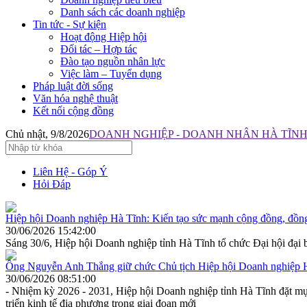
Danh sách các doanh nghiệp
Tin tức - Sự kiện
Hoạt động Hiệp hội
Đối tác – Hợp tác
Đào tạo nguồn nhân lực
Việc làm – Tuyển dụng
Pháp luật đời sống
Văn hóa nghệ thuật
Kết nối cộng đồng
Chủ nhật, 9/8/2026
DOANH NGHIỆP - DOANH NHÂN HÀ TĨNH: 
Liên Hệ - Góp Ý
Hỏi Đáp
Hiệp hội Doanh nghiệp Hà Tĩnh: Kiến tạo sức mạnh cộng đồng, đồng
30/06/2026 15:42:00
Sáng 30/6, Hiệp hội Doanh nghiệp tỉnh Hà Tĩnh tổ chức Đại hội đại b
Ông Nguyễn Anh Thắng giữ chức Chủ tịch Hiệp hội Doanh nghiệp 
30/06/2026 08:51:00
- Nhiệm kỳ 2026 - 2031, Hiệp hội Doanh nghiệp tỉnh Hà Tĩnh đặt mục
triển kinh tế địa phương trong giai đoạn mới