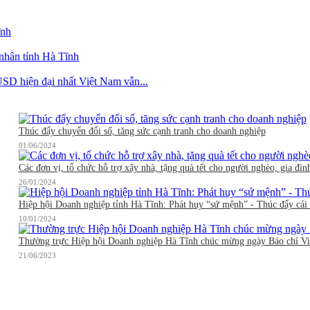
ĩnh
 nhân tỉnh Hà Tĩnh
SD hiện đại nhất Việt Nam vẫn...
Thúc đẩy chuyển đổi số, tăng sức cạnh tranh cho doanh nghiệp
01/06/2024
Các đơn vị, tổ chức hỗ trợ xây nhà, tặng quà tết cho người nghèo, gia đìn
26/01/2024
Hiệp hội Doanh nghiệp tỉnh Hà Tĩnh: Phát huy “sứ mệnh” - Thúc đẩy cải 
10/01/2024
Thường trực Hiệp hội Doanh nghiệp Hà Tĩnh chúc mừng ngày Báo chí V
21/06/2023