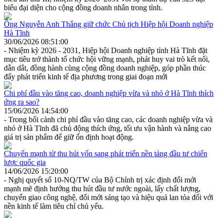
biểu đại diện cho cộng đồng doanh nhân trong tỉnh.
Ông Nguyễn Anh Thắng giữ chức Chủ tịch Hiệp hội Doanh nghiệp
Hà Tĩnh
30/06/2026 08:51:00
- Nhiệm kỳ 2026 - 2031, Hiệp hội Doanh nghiệp tỉnh Hà Tĩnh đặt
mục tiêu trở thành tổ chức hội vững mạnh, phát huy vai trò kết nối,
dẫn dắt, đồng hành cùng cộng đồng doanh nghiệp, góp phần thúc
đẩy phát triển kinh tế địa phương trong giai đoạn mới
Chi phí đầu vào tăng cao, doanh nghiệp vừa và nhỏ ở Hà Tĩnh thích
ứng ra sao?
15/06/2026 14:54:00
- Trong bối cảnh chi phí đầu vào tăng cao, các doanh nghiệp vừa và
nhỏ ở Hà Tĩnh đã chủ động thích ứng, tối ưu vận hành và nâng cao
giá trị sản phẩm để giữ ổn định hoạt động.
Chuyển mạnh từ thu hút vốn sang phát triển nền tảng đầu tư chiến
lược quốc gia
14/06/2026 15:20:00
- Nghị quyết số 10-NQ/TW của Bộ Chính trị xác định đổi mới
mạnh mẽ định hướng thu hút đầu tư nước ngoài, lấy chất lượng,
chuyển giao công nghệ, đổi mới sáng tạo và hiệu quả lan tỏa đối với
nền kinh tế làm tiêu chí chủ yếu.