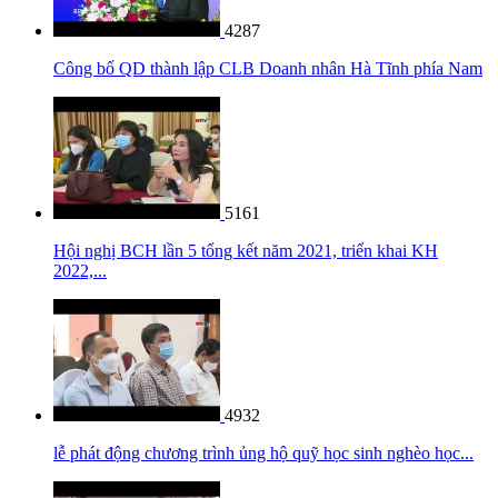
4287
Công bố QD thành lập CLB Doanh nhân Hà Tĩnh phía Nam
5161
Hội nghị BCH lần 5 tổng kết năm 2021, triển khai KH
2022,...
4932
lễ phát động chương trình ủng hộ quỹ học sinh nghèo học...