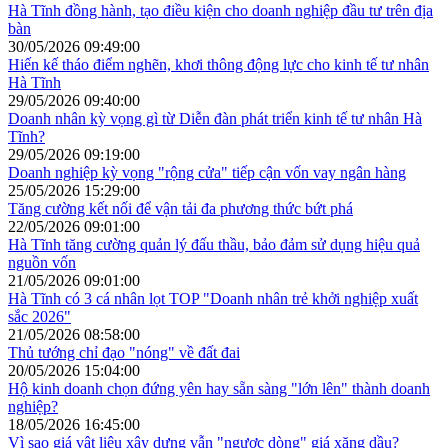
Hà Tĩnh đồng hành, tạo điều kiện cho doanh nghiệp đầu tư trên địa
bàn
30/05/2026 09:49:00
Hiến kế tháo điểm nghẽn, khơi thông động lực cho kinh tế tư nhân
Hà Tĩnh
29/05/2026 09:40:00
Doanh nhân kỳ vọng gì từ Diễn đàn phát triển kinh tế tư nhân Hà
Tĩnh?
29/05/2026 09:19:00
Doanh nghiệp kỳ vọng "rộng cửa" tiếp cận vốn vay ngân hàng
25/05/2026 15:29:00
Tăng cường kết nối để vận tải đa phương thức bứt phá
22/05/2026 09:01:00
Hà Tĩnh tăng cường quản lý đấu thầu, bảo đảm sử dụng hiệu quả
nguồn vốn
21/05/2026 09:01:00
Hà Tĩnh có 3 cá nhân lọt TOP "Doanh nhân trẻ khởi nghiệp xuất
sắc 2026"
21/05/2026 08:58:00
Thủ tướng chỉ đạo "nóng" về đất đai
20/05/2026 15:04:00
Hộ kinh doanh chọn đứng yên hay sẵn sàng "lớn lên" thành doanh
nghiệp?
18/05/2026 16:45:00
Vì sao giá vật liệu xây dựng vẫn "ngược dòng" giá xăng dầu?