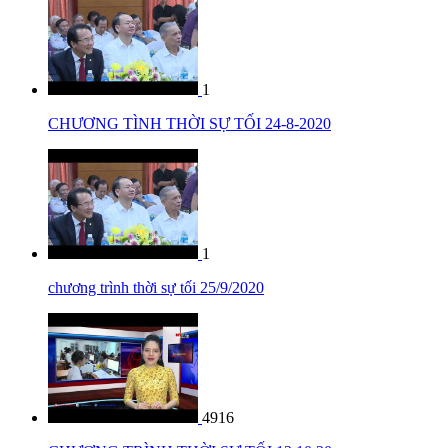
1
CHƯƠNG TÌNH THỜI SỰ TỐI 24-8-2020
1
chương trình thời sự tối 25/9/2020
4916