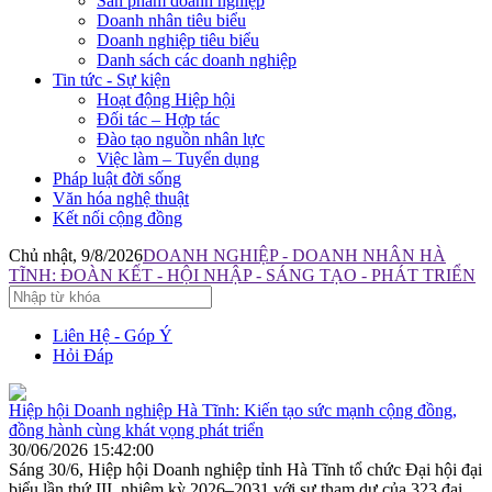
Sản phẩm doanh nghiệp
Doanh nhân tiêu biểu
Doanh nghiệp tiêu biểu
Danh sách các doanh nghiệp
Tin tức - Sự kiện
Hoạt động Hiệp hội
Đối tác – Hợp tác
Đào tạo nguồn nhân lực
Việc làm – Tuyển dụng
Pháp luật đời sống
Văn hóa nghệ thuật
Kết nối cộng đồng
Chủ nhật, 9/8/2026
DOANH NGHIỆP - DOANH NHÂN HÀ
TĨNH: ĐOÀN KẾT - HỘI NHẬP - SÁNG TẠO - PHÁT TRIỂN
Liên Hệ - Góp Ý
Hỏi Đáp
Hiệp hội Doanh nghiệp Hà Tĩnh: Kiến tạo sức mạnh cộng đồng,
đồng hành cùng khát vọng phát triển
30/06/2026 15:42:00
Sáng 30/6, Hiệp hội Doanh nghiệp tỉnh Hà Tĩnh tổ chức Đại hội đại
biểu lần thứ III, nhiệm kỳ 2026–2031 với sự tham dự của 323 đại