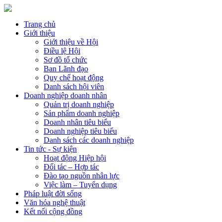
Trang chủ
Giới thiệu
Giới thiệu về Hội
Điều lệ Hội
Sơ đồ tổ chức
Ban Lãnh đạo
Quy chế hoạt động
Danh sách hội viên
Doanh nghiệp doanh nhân
Quản trị doanh nghiệp
Sản phẩm doanh nghiệp
Doanh nhân tiêu biểu
Doanh nghiệp tiêu biểu
Danh sách các doanh nghiệp
Tin tức - Sự kiện
Hoạt động Hiệp hội
Đối tác – Hợp tác
Đào tạo nguồn nhân lực
Việc làm – Tuyển dụng
Pháp luật đời sống
Văn hóa nghệ thuật
Kết nối cộng đồng