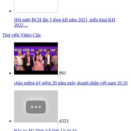
Hội nghị BCH lần 5 tổng kết năm 2021, triển khai KH
2022,...
Thư viện Video Clip
991
chào mừng kỷ niệm 20 năm ngày doanh nhân việt nam 10.10
4323
Bản tin Hà Tĩnh Về DN 13 10 23