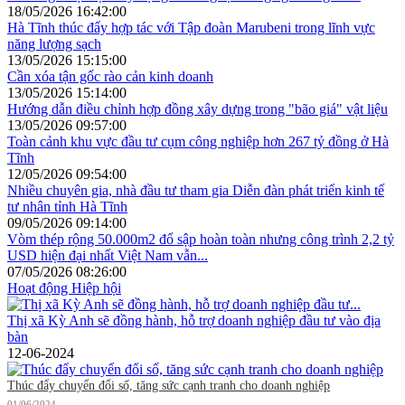
18/05/2026 16:42:00
Hà Tĩnh thúc đẩy hợp tác với Tập đoàn Marubeni trong lĩnh vực
năng lượng sạch
13/05/2026 15:15:00
Cần xóa tận gốc rào cản kinh doanh
13/05/2026 15:14:00
Hướng dẫn điều chỉnh hợp đồng xây dựng trong "bão giá" vật liệu
13/05/2026 09:57:00
Toàn cảnh khu vực đầu tư cụm công nghiệp hơn 267 tỷ đồng ở Hà
Tĩnh
12/05/2026 09:54:00
Nhiều chuyên gia, nhà đầu tư tham gia Diễn đàn phát triển kinh tế
tư nhân tỉnh Hà Tĩnh
09/05/2026 09:14:00
Vòm thép rộng 50.000m2 đổ sập hoàn toàn nhưng công trình 2,2 tỷ
USD hiện đại nhất Việt Nam vẫn...
07/05/2026 08:26:00
Hoạt động Hiệp hội
Thị xã Kỳ Anh sẽ đồng hành, hỗ trợ doanh nghiệp đầu tư vào địa
bàn
12-06-2024
Thúc đẩy chuyển đổi số, tăng sức cạnh tranh cho doanh nghiệp
01/06/2024