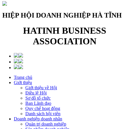
HIỆP HỘI DOANH NGHIỆP HÀ TĨNH
HATINH BUSINESS
ASSOCIATION
Trang chủ
Giới thiệu
Giới thiệu về Hội
Điều lệ Hội
Sơ đồ tổ chức
Ban Lãnh đạo
Quy chế hoạt động
Danh sách hội viên
Doanh nghiệp doanh nhân
Quản trị doanh nghiệp