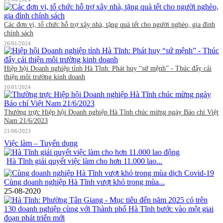
Các đơn vị, tổ chức hỗ trợ xây nhà, tặng quà tết cho người nghèo, gia đình
chính sách
26/01/2024
Hiệp hội Doanh nghiệp tỉnh Hà Tĩnh: Phát huy “sứ mệnh” - Thúc đẩy cải
thiện môi trường kinh doanh
10/01/2024
Thường trực Hiệp hội Doanh nghiệp Hà Tĩnh chúc mừng ngày Báo chí Việt
Nam 21/6/2023
21/06/2023
Việc làm – Tuyển dụng
Hà Tĩnh giải quyết việc làm cho hơn 11.000 lao...
Cùng doanh nghiệp Hà Tĩnh vượt khó trong mùa...
25-08-2020