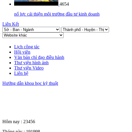
4654
nổ lực cải thiện môi trường đầu tư kinh doanh
Liên Kết
Lịch công tác
Hội viên
Văn bản chỉ đạo điều hành
Thư viện hình ảnh
Thư viện Video
Liên hệ
Hướng dẫn khoa học kỹ thuật
Thống kê truy cập
Hôm nay :
23456
Tháng này :
191998