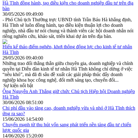
Hà Tĩnh đồng hành, tạo điều kiện cho doanh nghiệp đầu tư trên địa
bàn
30/05/2026 09:49:00
- Phó Chủ tịch Thường trực UBND tỉnh Trần Báu Hà khẳng định,
Hà Tĩnh sẽ luôn đồng hành, tạo điều kiện thuận lợi cho doanh
nghiệp, nhà đầu tư nói chung và thành viên các hội doanh nhân nói
riêng nghiên cứu, khảo sát, triển khai dự án trên địa bàn.
Hiến kế tháo điểm nghẽn, khơi thông động lực cho kinh tế tư nhân
Hà Tĩnh
29/05/2026 09:40:00
Những trao đổi thẳng thắn giữa chuyên gia, doanh nghiệp và chính
quyền tại Diễn đàn kinh tế tư nhân Hà Tĩnh không chỉ dừng ở việc
“nêu khó”, mà đã đi sâu đề xuất các giải pháp thúc đẩy doanh
nghiệp khoa học công nghệ, đổi mới sáng tạo, chuyển đổi...
Sự kiện nổi bật
Ông Nguyễn Anh Thắng giữ chức Chủ tịch Hiệp hội Doanh nghiệp
Hà Tĩnh
30/06/2026 08:51:00
Chi phí đầu vào tăng cao, doanh nghiệp vừa và nhỏ ở Hà Tĩnh thích
ứng ra sao?
15/06/2026 14:54:00
Chuyển mạnh từ thu hút vốn sang phát triển nền tảng đầu tư chiến
lược quốc gia
14/06/2026 15:20:00