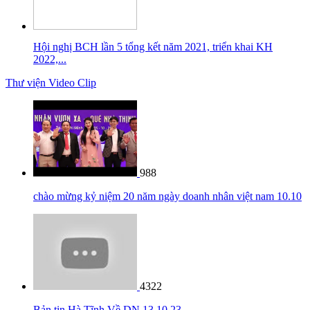
Hội nghị BCH lần 5 tổng kết năm 2021, triển khai KH
2022,...
Thư viện Video Clip
988
chào mừng kỷ niệm 20 năm ngày doanh nhân việt nam 10.10
4322
Bản tin Hà Tĩnh Về DN 13 10 23