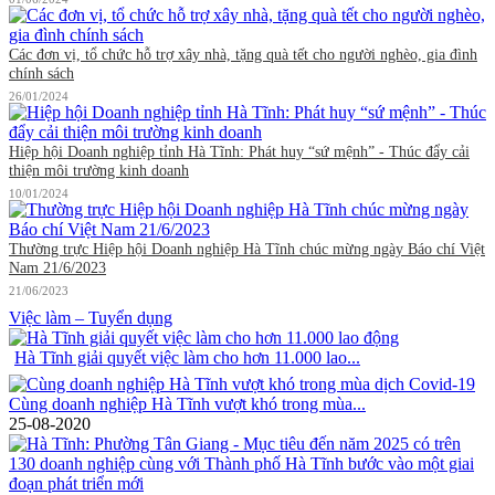
Các đơn vị, tổ chức hỗ trợ xây nhà, tặng quà tết cho người nghèo, gia đình
chính sách
26/01/2024
Hiệp hội Doanh nghiệp tỉnh Hà Tĩnh: Phát huy “sứ mệnh” - Thúc đẩy cải
thiện môi trường kinh doanh
10/01/2024
Thường trực Hiệp hội Doanh nghiệp Hà Tĩnh chúc mừng ngày Báo chí Việt
Nam 21/6/2023
21/06/2023
Việc làm – Tuyển dụng
Hà Tĩnh giải quyết việc làm cho hơn 11.000 lao...
Cùng doanh nghiệp Hà Tĩnh vượt khó trong mùa...
25-08-2020