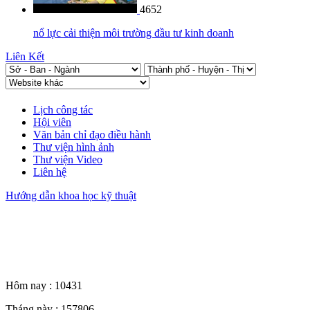
4652
nổ lực cải thiện môi trường đầu tư kinh doanh
Liên Kết
Lịch công tác
Hội viên
Văn bản chỉ đạo điều hành
Thư viện hình ảnh
Thư viện Video
Liên hệ
Hướng dẫn khoa học kỹ thuật
Thống kê truy cập
Hôm nay :
10431
Tháng này :
157806