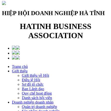
HIỆP HỘI DOANH NGHIỆP HÀ TĨNH
HATINH BUSINESS
ASSOCIATION
Trang chủ
Giới thiệu
Giới thiệu về Hội
Điều lệ Hội
Sơ đồ tổ chức
Ban Lãnh đạo
Quy chế hoạt động
Danh sách hội viên
Doanh nghiệp doanh nhân
Quản trị doanh nghiệp