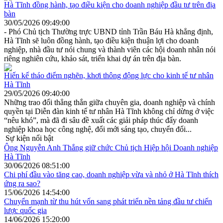
Hà Tĩnh đồng hành, tạo điều kiện cho doanh nghiệp đầu tư trên địa
bàn
30/05/2026 09:49:00
- Phó Chủ tịch Thường trực UBND tỉnh Trần Báu Hà khẳng định,
Hà Tĩnh sẽ luôn đồng hành, tạo điều kiện thuận lợi cho doanh
nghiệp, nhà đầu tư nói chung và thành viên các hội doanh nhân nói
riêng nghiên cứu, khảo sát, triển khai dự án trên địa bàn.
Hiến kế tháo điểm nghẽn, khơi thông động lực cho kinh tế tư nhân
Hà Tĩnh
29/05/2026 09:40:00
Những trao đổi thẳng thắn giữa chuyên gia, doanh nghiệp và chính
quyền tại Diễn đàn kinh tế tư nhân Hà Tĩnh không chỉ dừng ở việc
“nêu khó”, mà đã đi sâu đề xuất các giải pháp thúc đẩy doanh
nghiệp khoa học công nghệ, đổi mới sáng tạo, chuyển đổi...
Sự kiện nổi bật
Ông Nguyễn Anh Thắng giữ chức Chủ tịch Hiệp hội Doanh nghiệp
Hà Tĩnh
30/06/2026 08:51:00
Chi phí đầu vào tăng cao, doanh nghiệp vừa và nhỏ ở Hà Tĩnh thích
ứng ra sao?
15/06/2026 14:54:00
Chuyển mạnh từ thu hút vốn sang phát triển nền tảng đầu tư chiến
lược quốc gia
14/06/2026 15:20:00