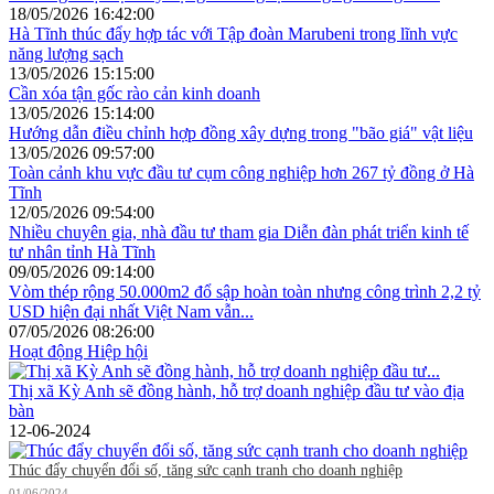
18/05/2026 16:42:00
Hà Tĩnh thúc đẩy hợp tác với Tập đoàn Marubeni trong lĩnh vực
năng lượng sạch
13/05/2026 15:15:00
Cần xóa tận gốc rào cản kinh doanh
13/05/2026 15:14:00
Hướng dẫn điều chỉnh hợp đồng xây dựng trong "bão giá" vật liệu
13/05/2026 09:57:00
Toàn cảnh khu vực đầu tư cụm công nghiệp hơn 267 tỷ đồng ở Hà
Tĩnh
12/05/2026 09:54:00
Nhiều chuyên gia, nhà đầu tư tham gia Diễn đàn phát triển kinh tế
tư nhân tỉnh Hà Tĩnh
09/05/2026 09:14:00
Vòm thép rộng 50.000m2 đổ sập hoàn toàn nhưng công trình 2,2 tỷ
USD hiện đại nhất Việt Nam vẫn...
07/05/2026 08:26:00
Hoạt động Hiệp hội
Thị xã Kỳ Anh sẽ đồng hành, hỗ trợ doanh nghiệp đầu tư vào địa
bàn
12-06-2024
Thúc đẩy chuyển đổi số, tăng sức cạnh tranh cho doanh nghiệp
01/06/2024