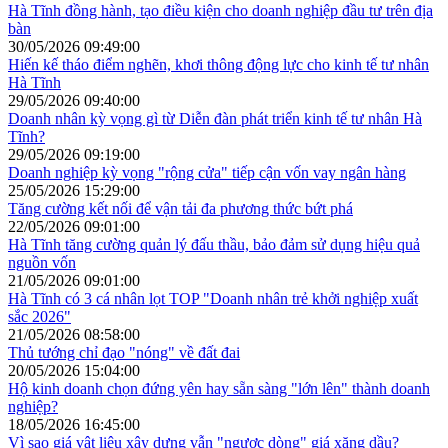
Hà Tĩnh đồng hành, tạo điều kiện cho doanh nghiệp đầu tư trên địa
bàn
30/05/2026 09:49:00
Hiến kế tháo điểm nghẽn, khơi thông động lực cho kinh tế tư nhân
Hà Tĩnh
29/05/2026 09:40:00
Doanh nhân kỳ vọng gì từ Diễn đàn phát triển kinh tế tư nhân Hà
Tĩnh?
29/05/2026 09:19:00
Doanh nghiệp kỳ vọng "rộng cửa" tiếp cận vốn vay ngân hàng
25/05/2026 15:29:00
Tăng cường kết nối để vận tải đa phương thức bứt phá
22/05/2026 09:01:00
Hà Tĩnh tăng cường quản lý đấu thầu, bảo đảm sử dụng hiệu quả
nguồn vốn
21/05/2026 09:01:00
Hà Tĩnh có 3 cá nhân lọt TOP "Doanh nhân trẻ khởi nghiệp xuất
sắc 2026"
21/05/2026 08:58:00
Thủ tướng chỉ đạo "nóng" về đất đai
20/05/2026 15:04:00
Hộ kinh doanh chọn đứng yên hay sẵn sàng "lớn lên" thành doanh
nghiệp?
18/05/2026 16:45:00
Vì sao giá vật liệu xây dựng vẫn "ngược dòng" giá xăng dầu?