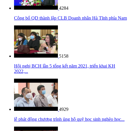
4284
Công bố QD thành lập CLB Doanh nhân Hà Tĩnh phía Nam
5158
Hội nghị BCH lần 5 tổng kết năm 2021, triển khai KH
2022,...
4929
lễ phát động chương trình ủng hộ quỹ học sinh nghèo học...