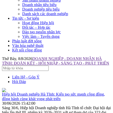
Sản phẩm doanh nghiệp
Doanh nhân tiêu biểu
Doanh nghiệp tiêu biểu
Danh sách các doanh nghiệp
Tin tức - Sự kiện
Hoạt động Hiệp hội
Đối tác – Hợp tác
Đào tạo nguồn nhân lực
Việc làm – Tuyển dụng
Pháp luật đời sống
Văn hóa nghệ thuật
Kết nối cộng đồng
Thứ Bảy, 8/8/2026
DOANH NGHIỆP - DOANH NHÂN HÀ
TĨNH: ĐOÀN KẾT - HỘI NHẬP - SÁNG TẠO - PHÁT TRIỂN
Liên Hệ - Góp Ý
Hỏi Đáp
Hiệp hội Doanh nghiệp Hà Tĩnh: Kiến tạo sức mạnh cộng đồng,
đồng hành cùng khát vọng phát triển
30/06/2026 15:42:00
Sáng 30/6, Hiệp hội Doanh nghiệp tỉnh Hà Tĩnh tổ chức Đại hội đại
biểu lần thứ III, nhiệm kỳ 2026–2031 với sự tham dự của 323 đại