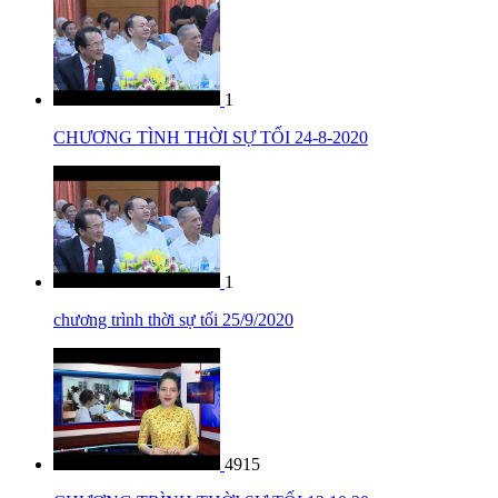
1
CHƯƠNG TÌNH THỜI SỰ TỐI 24-8-2020
1
chương trình thời sự tối 25/9/2020
4915