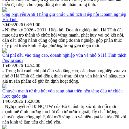
biểu đại diện cho cộng đồng doanh nhân trong tỉnh.
Ông Nguyễn Anh Thắng giữ chức Chủ tịch Hiệp hội Doanh nghiệp
Hà Tĩnh
30/06/2026 08:51:00
- Nhiệm kỳ 2026 - 2031, Hiệp hội Doanh nghiệp tỉnh Hà Tĩnh đặt
mục tiêu trở thành tổ chức hội vững mạnh, phát huy vai trò kết nối,
dẫn dắt, đồng hành cùng cộng đồng doanh nghiệp, góp phần thúc
đẩy phát triển kinh tế địa phương trong giai đoạn mới
Chi phí đầu vào tăng cao, doanh nghiệp vừa và nhỏ ở Hà Tĩnh thích
ứng ra sao?
15/06/2026 14:54:00
- Trong bối cảnh chi phí đầu vào tăng cao, các doanh nghiệp vừa và
nhỏ ở Hà Tĩnh đã chủ động thích ứng, tối ưu vận hành và nâng cao
giá trị sản phẩm để giữ ổn định hoạt động.
Chuyển mạnh từ thu hút vốn sang phát triển nền tảng đầu tư chiến
lược quốc gia
14/06/2026 15:20:00
- Nghị quyết số 10-NQ/TW của Bộ Chính trị xác định đổi mới
mạnh mẽ định hướng thu hút đầu tư nước ngoài, lấy chất lượng,
chuyển giao công nghệ, đổi mới sáng tạo và hiệu quả lan tỏa đối với
nền kinh tế làm tiêu chí chủ yếu.