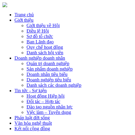
Trang chủ
Giới thiệu
Giới thiệu về Hội
Điều lệ Hội
Sơ đồ tổ chức
Ban Lãnh đạo
Quy chế hoạt động
Danh sách hội viên
Doanh nghiệp doanh nhân
Quản trị doanh nghiệp
Sản phẩm doanh nghiệp
Doanh nhân tiêu biểu
Doanh nghiệp tiêu biểu
Danh sách các doanh nghiệp
Tin tức - Sự kiện
Hoạt động Hiệp hội
Đối tác – Hợp tác
Đào tạo nguồn nhân lực
Việc làm – Tuyển dụng
Pháp luật đời sống
Văn hóa nghệ thuật
Kết nối cộng đồng