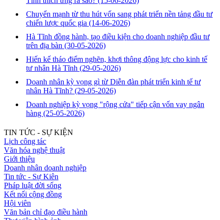
Tĩnh thích ứng ra sao?
(15-06-2026)
Chuyển mạnh từ thu hút vốn sang phát triển nền tảng đầu tư
chiến lược quốc gia
(14-06-2026)
Hà Tĩnh đồng hành, tạo điều kiện cho doanh nghiệp đầu tư
trên địa bàn
(30-05-2026)
Hiến kế tháo điểm nghẽn, khơi thông động lực cho kinh tế
tư nhân Hà Tĩnh
(29-05-2026)
Doanh nhân kỳ vọng gì từ Diễn đàn phát triển kinh tế tư
nhân Hà Tĩnh?
(29-05-2026)
Doanh nghiệp kỳ vọng "rộng cửa" tiếp cận vốn vay ngân
hàng
(25-05-2026)
TIN TỨC - SỰ KIỆN
Lịch công tác
Văn hóa nghệ thuật
Giới thiệu
Doanh nhân doanh nghiệp
Tin tức - Sự Kiên
Pháp luật đời sống
Kết nối cộng đồng
Hội viên
Văn bản chỉ đạo điều hành