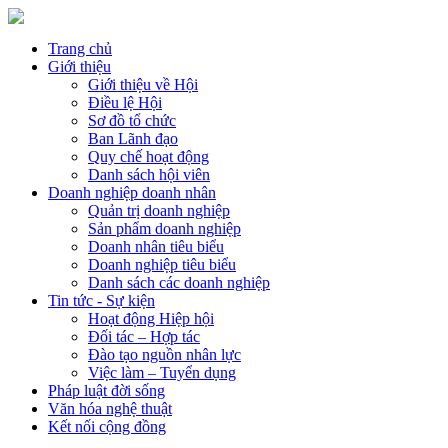
Trang chủ
Giới thiệu
Giới thiệu về Hội
Điều lệ Hội
Sơ đồ tổ chức
Ban Lãnh đạo
Quy chế hoạt động
Danh sách hội viên
Doanh nghiệp doanh nhân
Quản trị doanh nghiệp
Sản phẩm doanh nghiệp
Doanh nhân tiêu biểu
Doanh nghiệp tiêu biểu
Danh sách các doanh nghiệp
Tin tức - Sự kiện
Hoạt động Hiệp hội
Đối tác – Hợp tác
Đào tạo nguồn nhân lực
Việc làm – Tuyển dụng
Pháp luật đời sống
Văn hóa nghệ thuật
Kết nối cộng đồng