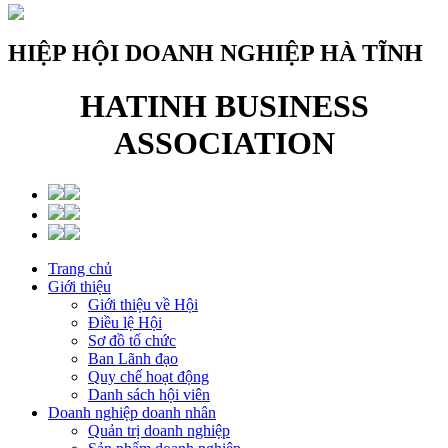
HIỆP HỘI DOANH NGHIỆP HÀ TĨNH
HATINH BUSINESS
ASSOCIATION
Trang chủ
Giới thiệu
Giới thiệu về Hội
Điều lệ Hội
Sơ đồ tổ chức
Ban Lãnh đạo
Quy chế hoạt động
Danh sách hội viên
Doanh nghiệp doanh nhân
Quản trị doanh nghiệp