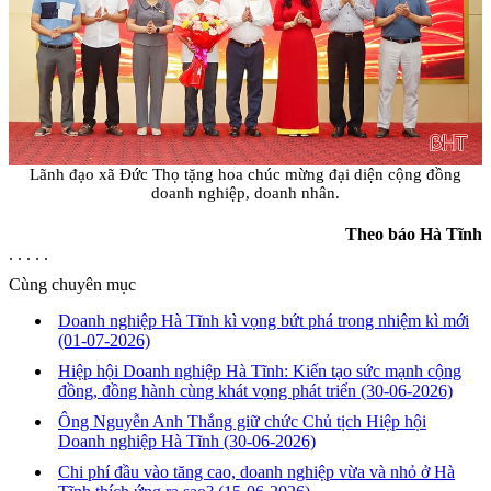
Lãnh đạo xã Đức Thọ tặng hoa chúc mừng đại diện cộng đồng
doanh nghiệp, doanh nhân.
Theo báo Hà Tĩnh
. . . . .
Cùng chuyên mục
Doanh nghiệp Hà Tĩnh kì vọng bứt phá trong nhiệm kì mới
(01-07-2026)
Hiệp hội Doanh nghiệp Hà Tĩnh: Kiến tạo sức mạnh cộng
đồng, đồng hành cùng khát vọng phát triển
(30-06-2026)
Ông Nguyễn Anh Thắng giữ chức Chủ tịch Hiệp hội
Doanh nghiệp Hà Tĩnh
(30-06-2026)
Chi phí đầu vào tăng cao, doanh nghiệp vừa và nhỏ ở Hà