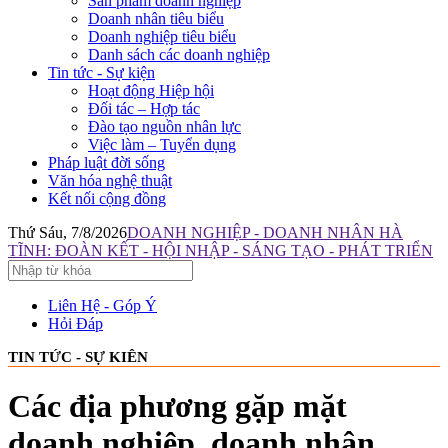
Sản phẩm doanh nghiệp
Doanh nhân tiêu biểu
Doanh nghiệp tiêu biểu
Danh sách các doanh nghiệp
Tin tức - Sự kiện
Hoạt động Hiệp hội
Đối tác – Hợp tác
Đào tạo nguồn nhân lực
Việc làm – Tuyển dụng
Pháp luật đời sống
Văn hóa nghệ thuật
Kết nối cộng đồng
Thứ Sáu, 7/8/2026
DOANH NGHIỆP - DOANH NHÂN HÀ
TĨNH: ĐOÀN KẾT - HỘI NHẬP - SÁNG TẠO - PHÁT TRIỂN
Liên Hệ - Góp Ý
Hỏi Đáp
TIN TỨC - SỰ KIÊN
Các địa phương gặp mặt
doanh nghiệp, doanh nhân