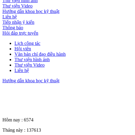
Thư viện hình ảnh
Thư viện Video
Hướng dẫn khoa học kỹ thuật
Liên hệ
Tiếp nhận ý kiến
Thông báo
Hỏi đáp trực tuyến
Lịch công tác
Hội viên
Văn bản chỉ đạo điều hành
Thư viện hình ảnh
Thư viện Video
Liên hệ
Hướng dẫn khoa học kỹ thuật
Thống kê truy cập
Hôm nay :
6574
Tháng này :
137613