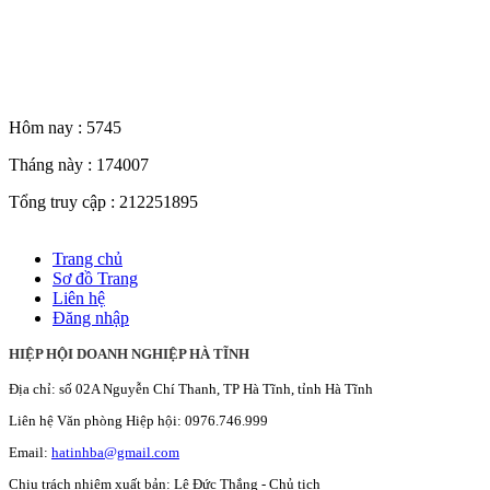
Thống kê truy cập
Hôm nay :
5745
Tháng này :
174007
Tổng truy cập :
212251895
Trang chủ
Sơ đồ Trang
Liên hệ
Đăng nhập
HIỆP HỘI DOANH NGHIỆP HÀ TĨNH
Địa chỉ: số 02A Nguyễn Chí Thanh, TP Hà Tĩnh, tỉnh Hà Tĩnh
Liên hệ Văn phòng Hiệp hội: 0976.746.999
Email:
hatinhba@gmail.com
Chịu trách nhiệm xuất bản: Lê Đức Thắng - Chủ tịch