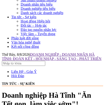
Sản phẩm doanh nghiệp
Doanh nhân tiêu biểu
Doanh nghiệp tiêu biểu
Danh sách các doanh nghiệp
Tin tức - Sự kiện
Hoạt động Hiệp hội
Đối tác – Hợp tác
Đào tạo nguồn nhân lực
Việc làm – Tuyển dụng
Pháp luật đời sống
Văn hóa nghệ thuật
Kết nối cộng đồng
Thứ Bảy, 8/8/2026
DOANH NGHIỆP - DOANH NHÂN HÀ
TĨNH: ĐOÀN KẾT - HỘI NHẬP - SÁNG TẠO - PHÁT TRIỂN
Liên Hệ - Góp Ý
Hỏi Đáp
TIN TỨC - SỰ KIÊN
Doanh nghiệp Hà Tĩnh "Ăn
Tết gọn, làm việc sớm"!