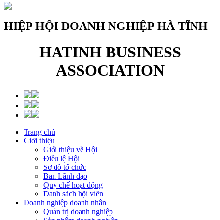
HIỆP HỘI DOANH NGHIỆP HÀ TĨNH
HATINH BUSINESS
ASSOCIATION
Trang chủ
Giới thiệu
Giới thiệu về Hội
Điều lệ Hội
Sơ đồ tổ chức
Ban Lãnh đạo
Quy chế hoạt động
Danh sách hội viên
Doanh nghiệp doanh nhân
Quản trị doanh nghiệp