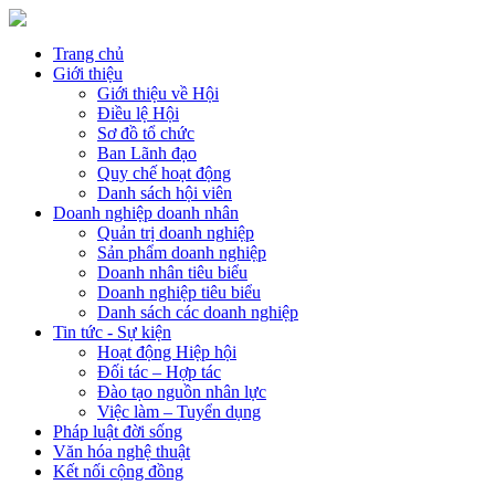
Trang chủ
Giới thiệu
Giới thiệu về Hội
Điều lệ Hội
Sơ đồ tổ chức
Ban Lãnh đạo
Quy chế hoạt động
Danh sách hội viên
Doanh nghiệp doanh nhân
Quản trị doanh nghiệp
Sản phẩm doanh nghiệp
Doanh nhân tiêu biểu
Doanh nghiệp tiêu biểu
Danh sách các doanh nghiệp
Tin tức - Sự kiện
Hoạt động Hiệp hội
Đối tác – Hợp tác
Đào tạo nguồn nhân lực
Việc làm – Tuyển dụng
Pháp luật đời sống
Văn hóa nghệ thuật
Kết nối cộng đồng