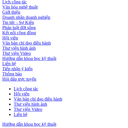
Lịch công tác
Văn hóa nghệ thuật
Giới thiệu
Doanh nhân doanh nghiệp
Tin tức - Sự Kiên
Pháp luật đời sống
Kết nối cộng đồng
Hội viên
Văn bản chỉ đạo điều hành
Thư viện hình ảnh
Thư viện Video
Hướng dẫn khoa học kỹ thuật
Liên hệ
Tiếp nhận ý kiến
Thông báo
Hỏi đáp trực tuyến
Lịch công tác
Hội viên
Văn bản chỉ đạo điều hành
Thư viện hình ảnh
Thư viện Video
Liên hệ
Hướng dẫn khoa học kỹ thuật