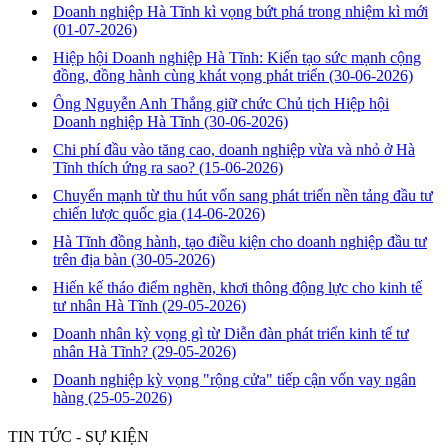
Doanh nghiệp Hà Tĩnh kì vọng bứt phá trong nhiệm kì mới
(01-07-2026)
Hiệp hội Doanh nghiệp Hà Tĩnh: Kiến tạo sức mạnh cộng
đồng, đồng hành cùng khát vọng phát triển
(30-06-2026)
Ông Nguyễn Anh Thắng giữ chức Chủ tịch Hiệp hội
Doanh nghiệp Hà Tĩnh
(30-06-2026)
Chi phí đầu vào tăng cao, doanh nghiệp vừa và nhỏ ở Hà
Tĩnh thích ứng ra sao?
(15-06-2026)
Chuyển mạnh từ thu hút vốn sang phát triển nền tảng đầu tư
chiến lược quốc gia
(14-06-2026)
Hà Tĩnh đồng hành, tạo điều kiện cho doanh nghiệp đầu tư
trên địa bàn
(30-05-2026)
Hiến kế tháo điểm nghẽn, khơi thông động lực cho kinh tế
tư nhân Hà Tĩnh
(29-05-2026)
Doanh nhân kỳ vọng gì từ Diễn đàn phát triển kinh tế tư
nhân Hà Tĩnh?
(29-05-2026)
Doanh nghiệp kỳ vọng "rộng cửa" tiếp cận vốn vay ngân
hàng
(25-05-2026)
TIN TỨC - SỰ KIỆN