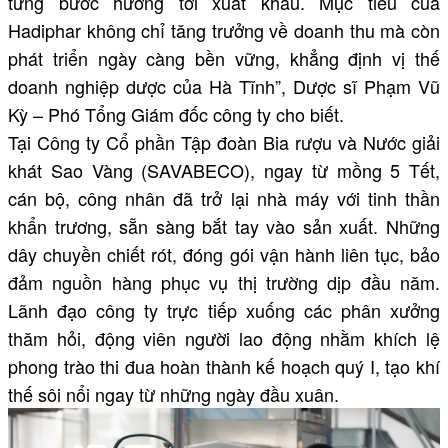
từng bước hướng tới xuất khẩu. Mục tiêu của
Hadiphar không chỉ tăng trưởng về doanh thu mà còn
phát triển ngày càng bền vững, khẳng định vị thế
doanh nghiệp dược của Hà Tĩnh”, Dược sĩ Phạm Vũ
Kỳ – Phó Tổng Giám đốc công ty cho biết.
Tại Công ty Cổ phần Tập đoàn Bia rượu và Nước giải
khát Sao Vàng (SAVABECO), ngay từ mồng 5 Tết,
cán bộ, công nhân đã trở lại nhà máy với tinh thần
khẩn trương, sẵn sàng bắt tay vào sản xuất. Những
dây chuyền chiết rót, đóng gói vận hành liên tục, bảo
đảm nguồn hàng phục vụ thị trường dịp đầu năm.
Lãnh đạo công ty trực tiếp xuống các phân xưởng
thăm hỏi, động viên người lao động nhằm khích lệ
phong trào thi đua hoàn thành kế hoạch quý I, tạo khí
thế sôi nổi ngay từ những ngày đầu xuân.