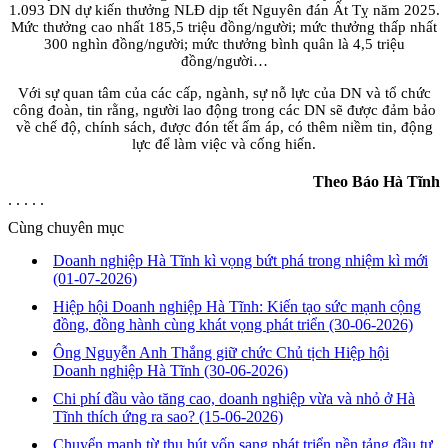
1.093 DN dự kiến thưởng NLĐ dịp tết Nguyên đán Ất Tỵ năm 2025.
Mức thưởng cao nhất 185,5 triệu đồng/người; mức thưởng thấp nhất
300 nghìn đồng/người; mức thưởng bình quân là 4,5 triệu
đồng/người…
Với sự quan tâm của các cấp, ngành, sự nỗ lực của DN và tổ chức
công đoàn, tin rằng, người lao động trong các DN sẽ được đảm bảo
về chế độ, chính sách, được đón tết ấm áp, có thêm niềm tin, động
lực để làm việc và cống hiến.
Theo Báo Hà Tĩnh
. . . . .
Cùng chuyên mục
Doanh nghiệp Hà Tĩnh kì vọng bứt phá trong nhiệm kì mới
(01-07-2026)
Hiệp hội Doanh nghiệp Hà Tĩnh: Kiến tạo sức mạnh cộng
đồng, đồng hành cùng khát vọng phát triển
(30-06-2026)
Ông Nguyễn Anh Thắng giữ chức Chủ tịch Hiệp hội
Doanh nghiệp Hà Tĩnh
(30-06-2026)
Chi phí đầu vào tăng cao, doanh nghiệp vừa và nhỏ ở Hà
Tĩnh thích ứng ra sao?
(15-06-2026)
Chuyển mạnh từ thu hút vốn sang phát triển nền tảng đầu tư