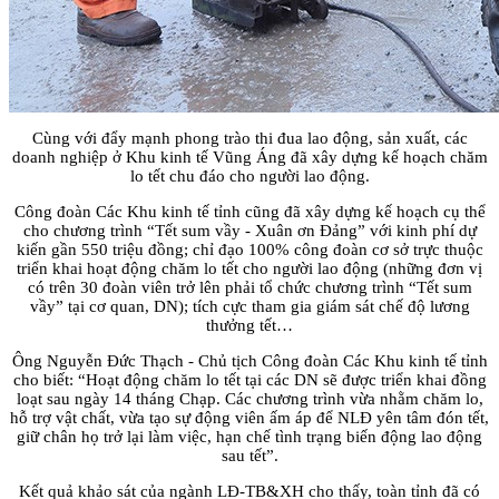
Cùng với đẩy mạnh phong trào thi đua lao động, sản xuất, các
doanh nghiệp ở Khu kinh tế Vũng Áng đã xây dựng kế hoạch chăm
lo tết chu đáo cho người lao động.
Công đoàn Các Khu kinh tế tỉnh cũng đã xây dựng kế hoạch cụ thể
cho chương trình “Tết sum vầy - Xuân ơn Đảng” với kinh phí dự
kiến gần 550 triệu đồng; chỉ đạo 100% công đoàn cơ sở trực thuộc
triển khai hoạt động chăm lo tết cho người lao động (những đơn vị
có trên 30 đoàn viên trở lên phải tổ chức chương trình “Tết sum
vầy” tại cơ quan, DN); tích cực tham gia giám sát chế độ lương
thưởng tết…
Ông Nguyễn Đức Thạch - Chủ tịch Công đoàn Các Khu kinh tế tỉnh
cho biết: “Hoạt động chăm lo tết tại các DN sẽ được triển khai đồng
loạt sau ngày 14 tháng Chạp. Các chương trình vừa nhằm chăm lo,
hỗ trợ vật chất, vừa tạo sự động viên ấm áp để NLĐ yên tâm đón tết,
giữ chân họ trở lại làm việc, hạn chế tình trạng biến động lao động
sau tết”.
Kết quả khảo sát của ngành LĐ-TB&XH cho thấy, toàn tỉnh đã có