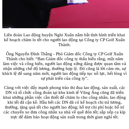
Liên đoàn Lao động huyện Nghi Xuân nắm bắt tình hình triển khai
kế hoạch chăm lo tết cho người lao động tại Công ty CP Golf Xuân
Thành.
Ông Nguyễn Đình Thắng - Phó Giám đốc Công ty CP Golf Xuân
Thành cho biết: “Ban Giám đốc công ty thấu hiểu rằng, một năm
làm việc và cống hiến, người lao động xứng đáng được quan tâm và
nhận những chế độ lương, thưởng hợp lý. Đó cũng là lời cảm ơn, sự
khích lệ để sang năm mới, người lao động tiếp tục nỗ lực, hết lòng vì
sự phát triển của công ty”.
Cùng với việc đẩy mạnh phong trào thi đua lao động, sản xuất, các
DN và tổ chức công đoàn tại khu kinh tế Vũng Áng cũng đã triển
khai những phần việc cần thiết để chăm lo cho công nhân, lao động
khi tết đã cận kề. Hầu hết các DN đã có kế hoạch chi trả lương,
thưởng, tặng quà tết cho người lao động; hỗ trợ chi phí hoặc bố trí
các chuyến xe đưa công nhân xa nhà về quê đón tết; sắp xếp ca kíp
trực để đảm bảo hoạt động sản xuất trong thời gian nghỉ tết.