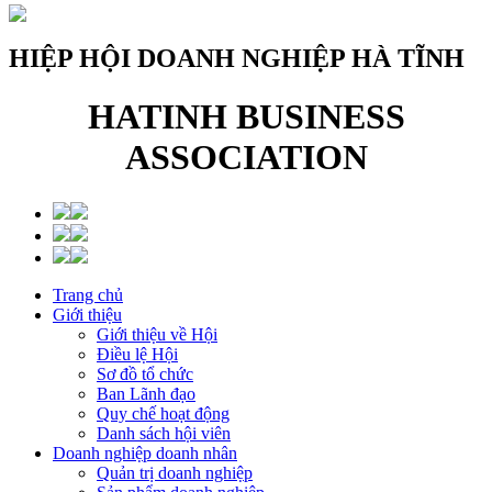
HIỆP HỘI DOANH NGHIỆP HÀ TĨNH
HATINH BUSINESS
ASSOCIATION
Trang chủ
Giới thiệu
Giới thiệu về Hội
Điều lệ Hội
Sơ đồ tổ chức
Ban Lãnh đạo
Quy chế hoạt động
Danh sách hội viên
Doanh nghiệp doanh nhân
Quản trị doanh nghiệp