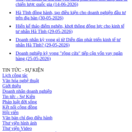
chiến lược quốc gia
(14-06-2026)
Hà Tĩnh đồng hành, tạo điều kiện cho doanh nghiệp đầu tư
trên địa bàn
(30-05-2026)
Hiến kế tháo điểm nghẽn, khơi thông động lực cho kinh tế
tư nhân Hà Tĩnh
(29-05-2026)
Doanh nhân kỳ vọng gì từ Diễn đàn phát triển kinh tế tư
nhân Hà Tĩnh?
(29-05-2026)
Doanh nghiệp kỳ vọng "rộng cửa" tiếp cận vốn vay ngân
hàng
(25-05-2026)
TIN TỨC - SỰ KIỆN
Lịch công tác
Văn hóa nghệ thuật
Giới thiệu
Doanh nhân doanh nghiệp
Tin tức - Sự Kiên
Pháp luật đời sống
Kết nối cộng đồng
Hội viên
Văn bản chỉ đạo điều hành
Thư viện hình ảnh
Thư viện Video