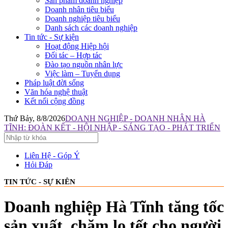
Sản phẩm doanh nghiệp
Doanh nhân tiêu biểu
Doanh nghiệp tiêu biểu
Danh sách các doanh nghiệp
Tin tức - Sự kiện
Hoạt động Hiệp hội
Đối tác – Hợp tác
Đào tạo nguồn nhân lực
Việc làm – Tuyển dụng
Pháp luật đời sống
Văn hóa nghệ thuật
Kết nối cộng đồng
Thứ Bảy, 8/8/2026
DOANH NGHIỆP - DOANH NHÂN HÀ
TĨNH: ĐOÀN KẾT - HỘI NHẬP - SÁNG TẠO - PHÁT TRIỂN
Liên Hệ - Góp Ý
Hỏi Đáp
TIN TỨC - SỰ KIÊN
Doanh nghiệp Hà Tĩnh tăng tốc
sản xuất, chăm lo tết cho người