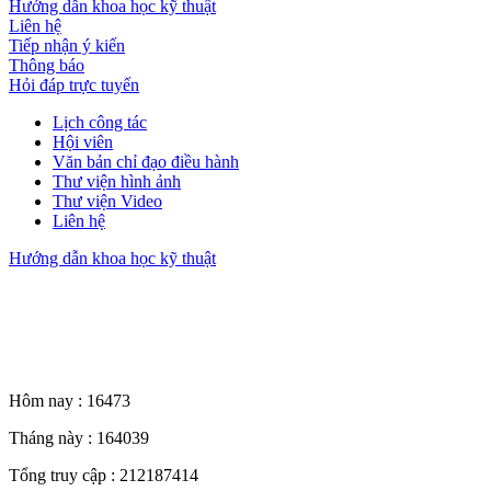
Hướng dẫn khoa học kỹ thuật
Liên hệ
Tiếp nhận ý kiến
Thông báo
Hỏi đáp trực tuyến
Lịch công tác
Hội viên
Văn bản chỉ đạo điều hành
Thư viện hình ảnh
Thư viện Video
Liên hệ
Hướng dẫn khoa học kỹ thuật
Thống kê truy cập
Hôm nay :
16473
Tháng này :
164039
Tổng truy cập :
212187414