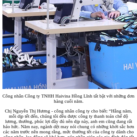
Công nhân Công ty TNHH Haivina Hồng Lĩnh tất bật với những đơn
hàng cuối năm.
Chị Nguyễn Thị Hương - công nhân công ty cho biết: “Hằng năm,
mỗi dịp tết đến, chúng tôi đều được công ty thanh toán chế độ
lương, thưởng, phúc lợi đầy đủ nên dịp này, anh em cũng đang rất
háo hức. Năm nay, ngành dệt may nói chung có những khởi sắc hơn
các năm trước nên mong rằng, mức thưởng tết của công ty dành cho
công nhân, lao động sẽ khá hơn, góp phần giúp các gia đình đón tết