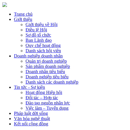
Trang chủ
Giới thiệu
Giới thiệu về Hội
Điều lệ Hội
Sơ đồ tổ chức
Ban Lãnh đạo
Quy chế hoạt động
Danh sách hội viên
Doanh nghiệp doanh nhân
Quản trị doanh nghiệp
Sản phẩm doanh nghiệp
Doanh nhân tiêu biểu
Doanh nghiệp tiêu biểu
Danh sách các doanh nghiệp
Tin tức - Sự kiện
Hoạt động Hiệp hội
Đối tác – Hợp tác
Đào tạo nguồn nhân lực
Việc làm – Tuyển dụng
Pháp luật đời sống
Văn hóa nghệ thuật
Kết nối cộng đồng