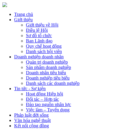
Trang chủ
Giới thiệu
Giới thiệu về Hội
Điều lệ Hội
Sơ đồ tổ chức
Ban Lãnh đạo
Quy chế hoạt động
Danh sách hội viên
Doanh nghiệp doanh nhân
Quản trị doanh nghiệp
Sản phẩm doanh nghiệp
Doanh nhân tiêu biểu
Doanh nghiệp tiêu biểu
Danh sách các doanh nghiệp
Tin tức - Sự kiện
Hoạt động Hiệp hội
Đối tác – Hợp tác
Đào tạo nguồn nhân lực
Việc làm – Tuyển dụng
Pháp luật đời sống
Văn hóa nghệ thuật
Kết nối cộng đồng