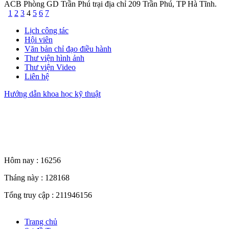
ACB Phòng GD Trần Phú trại địa chỉ 209 Trần Phú, TP Hà Tĩnh.
1
2
3
4
5
6
7
Lịch công tác
Hội viên
Văn bản chỉ đạo điều hành
Thư viện hình ảnh
Thư viện Video
Liên hệ
Hướng dẫn khoa học kỹ thuật
Thống kê truy cập
Hôm nay :
16256
Tháng này :
128168
Tổng truy cập :
211946156
Trang chủ