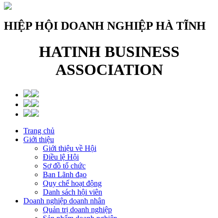
HIỆP HỘI DOANH NGHIỆP HÀ TĨNH
HATINH BUSINESS
ASSOCIATION
Trang chủ
Giới thiệu
Giới thiệu về Hội
Điều lệ Hội
Sơ đồ tổ chức
Ban Lãnh đạo
Quy chế hoạt động
Danh sách hội viên
Doanh nghiệp doanh nhân
Quản trị doanh nghiệp