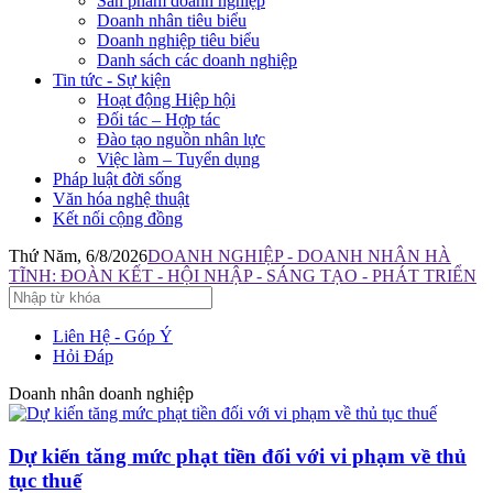
Sản phẩm doanh nghiệp
Doanh nhân tiêu biểu
Doanh nghiệp tiêu biểu
Danh sách các doanh nghiệp
Tin tức - Sự kiện
Hoạt động Hiệp hội
Đối tác – Hợp tác
Đào tạo nguồn nhân lực
Việc làm – Tuyển dụng
Pháp luật đời sống
Văn hóa nghệ thuật
Kết nối cộng đồng
Thứ Năm, 6/8/2026
DOANH NGHIỆP - DOANH NHÂN HÀ
TĨNH: ĐOÀN KẾT - HỘI NHẬP - SÁNG TẠO - PHÁT TRIỂN
Liên Hệ - Góp Ý
Hỏi Đáp
Doanh nhân doanh nghiệp
Dự kiến tăng mức phạt tiền đối với vi phạm về thủ
tục thuế