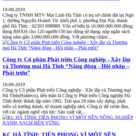
19-09-2019
Công ty TNHH MTV Mai Linh Hà Tĩnh có trụ sở chính đặt tại Ngõ
1, đường Nguyễn Hoành Từ, khối phố 3, phường Đại Nài, thành
phố Hà Tĩnh; : 02393 898989. Vốn sở hữu là 16.000.000.000 đồng;
đóng BHXH cho 120 người/150 lao động sử dụng; nộp ngân sách
hàng năm gần 3.000.000.000 đồng. Với phương châm:...
Công ty Cổ phần Phát triển Công nghiệp - Xây lắp
và Thương mại Hà Tĩnh “Năng động - Hội nhập –
Phát triển”
19-09-2019
Công ty Cổ phần Phát triển Công nghiệp - Xây lắp và Thương mại
Hà Tĩnh(Haideco), tiền thân là Công ty Phát triển Công nghiệp Hà
Tĩnh được thành lập năm 1992. Trải qua 28 năm xây dựng, phát
triển và trưởng thành, từ doanh nghiệp nhỏ, Công ty đã vươn tầm,
với các ngành nghề chủ lực: Sản xuất vật...
KC HÀ TĨNH: TIÊN PHONG VÌ MỘT NỀN