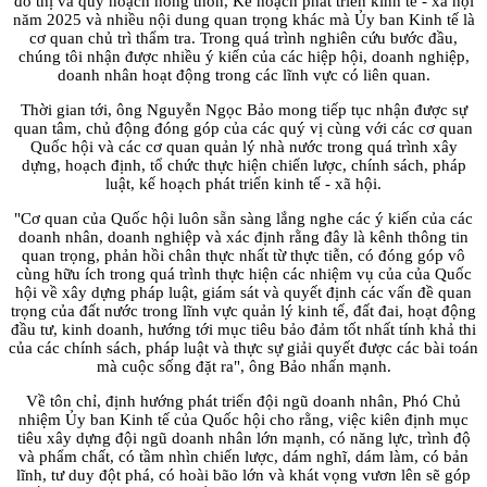
đô thị và quy hoạch nông thôn, Kế hoạch phát triển kinh tế - xã hội
năm 2025 và nhiều nội dung quan trọng khác mà Ủy ban Kinh tế là
cơ quan chủ trì thẩm tra. Trong quá trình nghiên cứu bước đầu,
chúng tôi nhận được nhiều ý kiến của các hiệp hội, doanh nghiệp,
doanh nhân hoạt động trong các lĩnh vực có liên quan.
Thời gian tới, ông Nguyễn Ngọc Bảo mong tiếp tục nhận được sự
quan tâm, chủ động đóng góp của các quý vị cùng với các cơ quan
Quốc hội và các cơ quan quản lý nhà nước trong quá trình xây
dựng, hoạch định, tổ chức thực hiện chiến lược, chính sách, pháp
luật, kế hoạch phát triển kinh tế - xã hội.
"Cơ quan của Quốc hội luôn sẵn sàng lắng nghe các ý kiến của các
doanh nhân, doanh nghiệp và xác định rằng đây là kênh thông tin
quan trọng, phản hồi chân thực nhất từ thực tiễn, có đóng góp vô
cùng hữu ích trong quá trình thực hiện các nhiệm vụ của của Quốc
hội về xây dựng pháp luật, giám sát và quyết định các vấn đề quan
trọng của đất nước trong lĩnh vực quản lý kinh tế, đất đai, hoạt động
đầu tư, kinh doanh, hướng tới mục tiêu bảo đảm tốt nhất tính khả thi
của các chính sách, pháp luật và thực sự giải quyết được các bài toán
mà cuộc sống đặt ra", ông Bảo nhấn mạnh.
Về tôn chỉ, định hướng phát triển đội ngũ doanh nhân, Phó Chủ
nhiệm Ủy ban Kinh tế của Quốc hội cho rằng, việc kiên định mục
tiêu xây dựng đội ngũ doanh nhân lớn mạnh, có năng lực, trình độ
và phẩm chất, có tầm nhìn chiến lược, dám nghĩ, dám làm, có bản
lĩnh, tư duy đột phá, có hoài bão lớn và khát vọng vươn lên sẽ góp