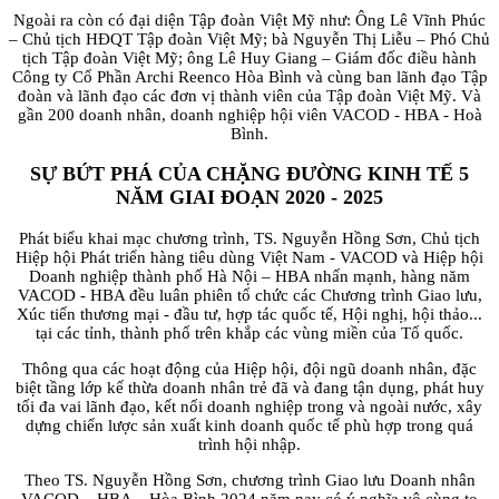
Ngoài ra còn có đại diện Tập đoàn Việt Mỹ như: Ông Lê Vĩnh Phúc
– Chủ tịch HĐQT Tập đoàn Việt Mỹ; bà Nguyễn Thị Liễu – Phó Chủ
tịch Tập đoàn Việt Mỹ; ông Lê Huy Giang – Giám đốc điều hành
Công ty Cổ Phần Archi Reenco Hòa Bình và cùng ban lãnh đạo Tập
đoàn và lãnh đạo các đơn vị thành viên của Tập đoàn Việt Mỹ. Và
gần 200 doanh nhân, doanh nghiệp hội viên VACOD - HBA - Hoà
Bình.
SỰ BỨT PHÁ CỦA CHẶNG ĐƯỜNG KINH TẾ 5
NĂM
GIAI ĐOẠN 2020 - 2025
Phát biểu khai mạc chương trình, TS. Nguyễn Hồng Sơn, Chủ tịch
Hiệp hội Phát triển hàng tiêu dùng Việt Nam - VACOD và Hiệp hội
Doanh nghiệp thành phố Hà Nội – HBA nhấn mạnh, hàng năm
VACOD - HBA đều luân phiên tổ chức các Chương trình Giao lưu,
Xúc tiến thương mại - đầu tư, hợp tác quốc tế, Hội nghị, hội thảo...
tại các tỉnh, thành phố trên khắp các vùng miền của Tổ quốc.
Thông qua các hoạt động của Hiệp hội, đội ngũ doanh nhân, đặc
biệt tầng lớp kế thừa doanh nhân trẻ đã và đang tận dụng, phát huy
tối đa vai lãnh đạo, kết nối doanh nghiệp trong và ngoài nước, xây
dựng chiến lược sản xuất kinh doanh quốc tế phù hợp trong quá
trình hội nhập.
Theo TS. Nguyễn Hồng Sơn, chương trình Giao lưu Doanh nhân
VACOD – HBA – Hòa Bình 2024 năm nay có ý nghĩa vô cùng to