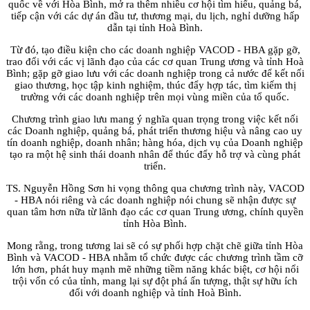
quốc về với Hòa Bình, mở ra thêm nhiều cơ hội tìm hiểu, quảng bá,
tiếp cận với các dự án đầu tư, thương mại, du lịch, nghỉ dưỡng hấp
dẫn tại tỉnh Hoà Bình.
Từ đó, tạo điều kiện cho các doanh nghiệp VACOD - HBA gặp gỡ,
trao đổi với các vị lãnh đạo của các cơ quan Trung ương và tỉnh Hoà
Bình; gặp gỡ giao lưu với các doanh nghiệp trong cả nước để kết nối
giao thương, học tập kinh nghiệm, thúc đẩy hợp tác, tìm kiếm thị
trường với các doanh nghiệp trên mọi vùng miền của tổ quốc.
Chương trình giao lưu mang ý nghĩa quan trọng trong việc kết nối
các Doanh nghiệp, quảng bá, phát triển thương hiệu và nâng cao uy
tín doanh nghiệp, doanh nhân; hàng hóa, dịch vụ của Doanh nghiệp
tạo ra một hệ sinh thái doanh nhân để thúc đẩy hỗ trợ và cùng phát
triển.
TS. Nguyễn Hồng Sơn hi vọng thông qua chương trình này, VACOD
- HBA nói riêng và các doanh nghiệp nói chung sẽ nhận được sự
quan tâm hơn nữa từ lãnh đạo các cơ quan Trung ương, chính quyền
tỉnh Hòa Bình.
Mong rằng, trong tương lai sẽ có sự phối hợp chặt chẽ giữa tỉnh Hòa
Bình và VACOD - HBA nhằm tổ chức được các chương trình tầm cỡ
lớn hơn, phát huy mạnh mẽ những tiềm năng khác biệt, cơ hội nổi
trội vốn có của tỉnh, mang lại sự đột phá ấn tượng, thật sự hữu ích
đối với doanh nghiệp và tỉnh Hoà Bình.