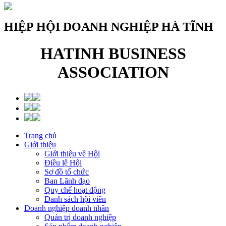
HIỆP HỘI DOANH NGHIỆP HÀ TĨNH
HATINH BUSINESS
ASSOCIATION
Trang chủ
Giới thiệu
Giới thiệu về Hội
Điều lệ Hội
Sơ đồ tổ chức
Ban Lãnh đạo
Quy chế hoạt động
Danh sách hội viên
Doanh nghiệp doanh nhân
Quản trị doanh nghiệp