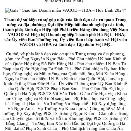
& Resort (Hoà Bình)...
Tham dự sự kiện có sự góp mặt của lãnh đạo các cơ quan Trung
ương và địa phương; Đại diện Hiệp hội doanh nghiệp các tỉnh,
thành phố; lãnh đạo Hiệp hội Phát triển Hàng tiêu dùng Việt Nam
- VACOD và Hiệp hội Doanh nghiệp Thành phố Hà Nội - HBA;
các Ủy viên Ban Thường vụ, Ủy viên Ban chấp hành và Hội viên
VACOD và HBA và lãnh đạo Tập đoàn Việt Mỹ.
Cụ thể, về phía lãnh đạo các cơ quan Trung ương và địa phương,
gồm có: Ông Nguyễn Ngọc Bảo - Phó Chủ nhiệm Uỷ ban Kinh tế
của Quốc Hội; ông Đỗ Đức Hồng Hà - Phó chủ nhiệm Uỷ Ban Tư
Pháp của Quốc Hội; ông Tạ Đình Thi - Phó Chủ nhiệm Ủy ban Khoa
học, Công nghệ và Môi trường của Quốc hội; ông Mai Xuân Hùng -
Nguyên Phó chủ nhiệm Uỷ Ban Kinh tế của Quốc Hội, chuyên gia
kinh tế; ông Phan Đức Hiếu - Ủy viên Thường trực Uỷ Ban Kinh tế
của Quốc Hội; PGS.TS Phạm Bảo Sơn – Phó Giám đốc Đại học
Quốc gia Hà Nội; PGS.TS Vũ Văn Tích - Giám đốc Học viện Khoa
học Công nghệ và Đổi mới sáng tạo - Bộ Khoa học và Công nghệ;
bà Tống Thị Hạnh – Vụ Trưởng Vụ Pháp chế - Bộ Xây dựng; ông
Vũ Ngọc Anh – Vụ Trưởng Vụ Khoa học và Công nghệ và Môi
trường, Bộ Xây dựng; PGS.TS Trương Ngọc Kiểm – Giám đốc Trung
tâm Chuyển giao Tri thức và Hỗ trợ Khởi nghiệp; PGS.TS Trương Vũ
Bằng Giang – Trưởng Ban Xúc tiến Đầu tư, Đại học Quốc gia Hà
Nội; đại sứ Phạm Sanh Châu – Phó Chủ tịch Trung tâm Châu Âu –