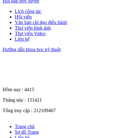
Hỏi đáp trực tuyến
Lịch công tác
Hội viên
Văn bản chỉ đạo điều hành
Thư viện hình ảnh
Thư viện Video
Liên hệ
Hướng dẫn khoa học kỹ thuật
Thống kê truy cập
Hôm nay :
4415
Tháng này :
151421
Tổng truy cập :
212109467
Trang chủ
Sơ đồ Trang
Liên hệ