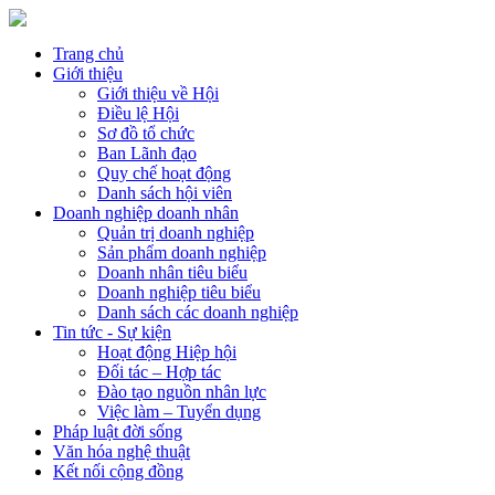
Trang chủ
Giới thiệu
Giới thiệu về Hội
Điều lệ Hội
Sơ đồ tổ chức
Ban Lãnh đạo
Quy chế hoạt động
Danh sách hội viên
Doanh nghiệp doanh nhân
Quản trị doanh nghiệp
Sản phẩm doanh nghiệp
Doanh nhân tiêu biểu
Doanh nghiệp tiêu biểu
Danh sách các doanh nghiệp
Tin tức - Sự kiện
Hoạt động Hiệp hội
Đối tác – Hợp tác
Đào tạo nguồn nhân lực
Việc làm – Tuyển dụng
Pháp luật đời sống
Văn hóa nghệ thuật
Kết nối cộng đồng