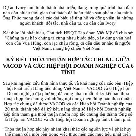
Dự án Ivory mới hình thành phát triển, đang trong quá trình ban đầu
nên còn nhiều thời gian thử thách để hoàn thiện sản phẩm của mình.
Ông Phúc mong tất cả các đại biểu sẽ ủng hộ và động viên, là những
người khách, đối tác, nhà đầu tư, cư dân của Ivory.
Kết thúc lời phát biểu, Chủ tịch HĐQT Tập đoàn Việt Mỹ đã chia sẻ:
"Chúng ta tự hào chúng ta cùng nhau bước tiếp, xây dựng văn hoá
con của Vua Hùng, con lạc cháu rồng, đi đến đâu tự hào là người
Việt Nam, mang hộ chiếu Việt Nam".
KÝ KẾT THỎA THUẬN HỢP TÁC CHUNG GIỮA
VACOD VÀ CÁC HIỆP HỘI DOANH NGHIỆP CỦA 6
TỈNH
Sau khi nghiên cứu tình hình thực tế, và khả năng của các bên, Hiệp
hội Phát triển Hàng tiêu dùng Việt Nam – VACOD và 6 Hiệp hội
Doanh nghiệp địa phương đã cùng nhau nhất trí ký kết bản thoả
thuận hợp tác chung với những nội dung theo đúng bản thoả thuận
Hợp tác chung đã được VACOD và các Hiệp hội Doanh nghiệp của
20 tỉnh, thành phố đã ký kết, nâng tổng số Hiệp hội Doanh nghiệp
cấp tỉnh tham gia thoả thuận nhóm hợp tác chung lên thành tổng số
là Hiệp hội VACOD và 26 Hiệp hội Doanh nghiệp tỉnh, thành phố.
Thỏa thuận hợp tác này nhằm khai thác các nguồn lực và phát huy
thế mạnh của mỗi bên trong việc thực hiện các mục tiêu phát triển