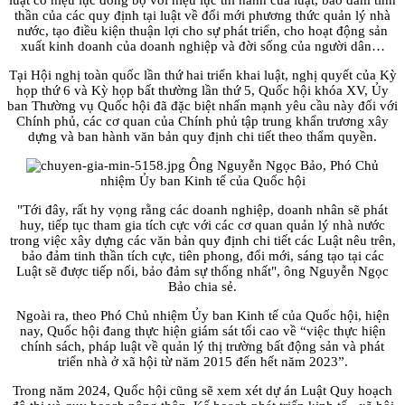
luật có hiệu lực đồng bộ với hiệu lực thi hành của luật, bảo đảm tinh
thần của các quy định tại luật về đổi mới phương thức quản lý nhà
nước, tạo điều kiện thuận lợi cho sự phát triển, cho hoạt động sản
xuất kinh doanh của doanh nghiệp và đời sống của người dân…
Tại Hội nghị toàn quốc lần thứ hai triển khai luật, nghị quyết của Kỳ
họp thứ 6 và Kỳ họp bất thường lần thứ 5, Quốc hội khóa XV, Ủy
ban Thường vụ Quốc hội đã đặc biệt nhấn mạnh yêu cầu này đối với
Chính phủ, các cơ quan của Chính phủ tập trung khẩn trương xây
dựng và ban hành văn bản quy định chi tiết theo thẩm quyền.
Ông Nguyễn Ngọc Bảo, Phó Chủ
nhiệm Ủy ban Kinh tế của Quốc hội
"Tới đây, rất hy vọng rằng các doanh nghiệp, doanh nhân sẽ phát
huy, tiếp tục tham gia tích cực với các cơ quan quản lý nhà nước
trong việc xây dựng các văn bản quy định chi tiết các Luật nêu trên,
bảo đảm tinh thần tích cực, tiên phong, đổi mới, sáng tạo tại các
Luật sẽ được tiếp nối, bảo đảm sự thống nhất", ông Nguyễn Ngọc
Bảo chia sẻ.
Ngoài ra, theo Phó Chủ nhiệm Ủy ban Kinh tế của Quốc hội, hiện
nay, Quốc hội đang thực hiện giám sát tối cao về “việc thực hiện
chính sách, pháp luật về quản lý thị trường bất động sản và phát
triển nhà ở xã hội từ năm 2015 đến hết năm 2023”.
Trong năm 2024, Quốc hội cũng sẽ xem xét dự án Luật Quy hoạch