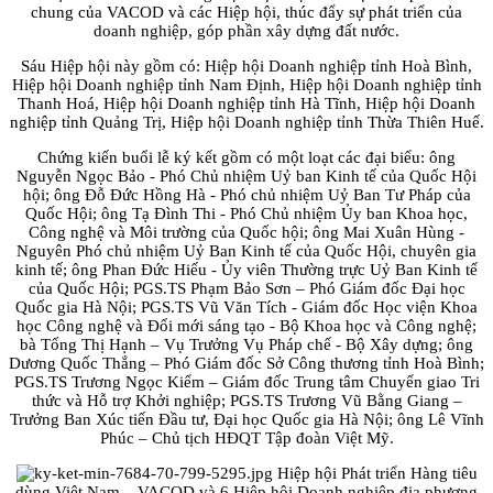
chung của VACOD và các Hiệp hội, thúc đẩy sự phát triển của
doanh nghiệp, góp phần xây dựng đất nước.
Sáu Hiệp hội này gồm có: Hiệp hội Doanh nghiệp tỉnh Hoà Bình,
Hiệp hội Doanh nghiệp tỉnh Nam Định, Hiệp hội Doanh nghiệp tỉnh
Thanh Hoá, Hiệp hội Doanh nghiệp tỉnh Hà Tĩnh, Hiệp hội Doanh
nghiệp tỉnh Quảng Trị, Hiệp hội Doanh nghiệp tỉnh Thừa Thiên Huế.
Chứng kiến buổi lễ ký kết gồm có một loạt các đại biểu: ông
Nguyễn Ngọc Bảo - Phó Chủ nhiệm Uỷ ban Kinh tế của Quốc Hội
hội; ông Đỗ Đức Hồng Hà - Phó chủ nhiệm Uỷ Ban Tư Pháp của
Quốc Hội; ông Tạ Đình Thi - Phó Chủ nhiệm Ủy ban Khoa học,
Công nghệ và Môi trường của Quốc hội; ông Mai Xuân Hùng -
Nguyên Phó chủ nhiệm Uỷ Ban Kinh tế của Quốc Hội, chuyên gia
kinh tế; ông Phan Đức Hiếu - Ủy viên Thường trực Uỷ Ban Kinh tế
của Quốc Hội; PGS.TS Phạm Bảo Sơn – Phó Giám đốc Đại học
Quốc gia Hà Nội; PGS.TS Vũ Văn Tích - Giám đốc Học viện Khoa
học Công nghệ và Đổi mới sáng tạo - Bộ Khoa học và Công nghệ;
bà Tống Thị Hạnh – Vụ Trưởng Vụ Pháp chế - Bộ Xây dựng; ông
Dương Quốc Thắng – Phó Giám đốc Sở Công thương tỉnh Hoà Bình;
PGS.TS Trương Ngọc Kiểm – Giám đốc Trung tâm Chuyển giao Tri
thức và Hỗ trợ Khởi nghiệp; PGS.TS Trương Vũ Bằng Giang –
Trưởng Ban Xúc tiến Đầu tư, Đại học Quốc gia Hà Nội; ông Lê Vĩnh
Phúc – Chủ tịch HĐQT Tập đoàn Việt Mỹ.
Hiệp hội Phát triển Hàng tiêu
dùng Việt Nam – VACOD và 6 Hiệp hội Doanh nghiệp địa phương