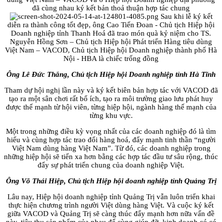
đã cùng nhau ký kết bản thoả thuận hợp tác chung
Sau khi lễ ký kết
diễn ra thành công tốt đẹp, ông Cao Tiến Đoan - Chủ tịch Hiệp hội
Doanh nghiệp tỉnh Thanh Hoá đã trao món quà kỷ niệm cho TS.
Nguyễn Hồng Sơn – Chủ tịch Hiệp hội Phát triển Hàng tiêu dùng
Việt Nam – VACOD, Chủ tịch Hiệp hội Doanh nghiệp thành phố Hà
Nội - HBA là chiếc trống đồng
Ông Lê Đức Thắng, Chủ tịch Hiệp hội Doanh nghiệp tỉnh Hà Tĩnh
Tham dự hội nghị lần này và ký kết biên bản hợp tác với VACOD đã
tạo ra một sân chơi rất bổ ích, tạo ra môi trường giao lưu phát huy
được thế mạnh từ hội viên, từng hiệp hội, ngành hàng thế mạnh của
từng khu vực.
Một trong những điều kỳ vọng nhất của các doanh nghiệp đó là tìm
hiểu và cùng hợp tác trao đổi hàng hoá, đẩy mạnh tinh thần “người
Việt Nam dùng hàng Việt Nam”. Từ đó, các doanh nghiệp trong
những hiệp hội sẽ tiến xa hơn bằng các hợp tác đầu tư sâu rộng, thúc
đẩy sự phát triển chung của doanh nghiệp Việt.
Ông Võ Thái Hiệp, Chủ tịch Hiệp hội doanh nghiệp tỉnh Quảng Trị
Lâu nay, Hiệp hội doanh nghiệp tỉnh Quảng Trị vẫn luôn triển khai
thực hiện chương trình người Việt dùng hàng Việt. Và cuộc ký kết
giữa VACOD và Quảng Trị sẽ càng thúc đẩy mạnh hơn nữa vấn đề