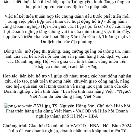
tắc: Thiết thực, khả thi và hiệu quả; Tự nguyện, bình đẳng, cùng có
lợi, phù hợp với các quy định của pháp luật;
Việc kí kết thỏa thuận hợp tác chung đánh dấu bước phát triển mới
trong việc phối hợp triển khai các hoạt động hỗ trợ - đồng hành
cùng Doanh nghiệp Hội viên giữa các Hiệp hội, là cơ sở để các Hiệp
hội Doanh nghiệp tăng cường vai trò của mình trong việc thúc đẩy,
hợp tác và triển khai các hoạt động Xúc tiến Đầu tư, Thương mại và
Du lịch cho các địa phương.
Đồng thời, mở rộng thị trường, tăng cường quảng bá thông tin, hình
ảnh của các bên, kết nối tiêu thụ sản phẩm hàng hoá, dịch vụ của
các Doanh nghiệp Hội viên giữa các tỉnh thành, vùng miền trên
khắp cả nước một cách bền vững.
Hợp tác, liên kết, hỗ trợ và giúp đỡ nhau trong các hoạt động nghiên
cứu, đào tạo, phát triển thương hiệu, chuyển giao công nghệ, nâng
cao hiệu quả sản xuất kinh doanh và năng lực cạnh tranh của các
Doanh nghiệp…trên tinh thần “Lan tỏa tinh hoa hàng Việt”; “Người
Việt Nam ưu tiên dùng hàng Việt Nam”.
TS. Nguyễn Hồng Sơn, Chủ tịch Hiệp hội
Phát triển hàng tiêu dùng Việt Nam - VACOD và Hiệp hội Doanh
nghiệp thành phố Hà Nội – HBA
Chương trình Giao lưu Doanh nhân VACOD - HBA - Hòa Bình 2024
là dịp để các doanh nghiệp, doanh nhân trên khắp mọi miền Tổ