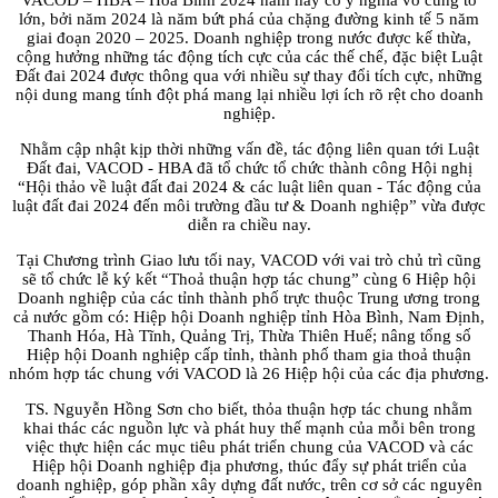
lớn, bởi năm 2024 là năm bứt phá của chặng đường kinh tế 5 năm
giai đoạn 2020 – 2025. Doanh nghiệp trong nước được kế thừa,
cộng hưởng những tác động tích cực của các thế chế, đặc biệt Luật
Đất đai 2024 được thông qua với nhiều sự thay đổi tích cực, những
nội dung mang tính đột phá mang lại nhiều lợi ích rõ rệt cho doanh
nghiệp.
Nhằm cập nhật kịp thời những vấn đề, tác động liên quan tới Luật
Đất đai, VACOD - HBA đã tổ chức tổ chức thành công Hội nghị
“Hội thảo về luật đất đai 2024 & các luật liên quan - Tác động của
luật đất đai 2024 đến môi trường đầu tư & Doanh nghiệp” vừa được
diễn ra chiều nay.
Tại Chương trình Giao lưu tối nay, VACOD với vai trò chủ trì cũng
sẽ tổ chức lễ ký kết “Thoả thuận hợp tác chung” cùng 6 Hiệp hội
Doanh nghiệp của các tỉnh thành phố trực thuộc Trung ương trong
cả nước gồm có: Hiệp hội Doanh nghiệp tỉnh Hòa Bình, Nam Định,
Thanh Hóa, Hà Tĩnh, Quảng Trị, Thừa Thiên Huế; nâng tổng số
Hiệp hội Doanh nghiệp cấp tỉnh, thành phố tham gia thoả thuận
nhóm hợp tác chung với VACOD là 26 Hiệp hội của các địa phương.
TS. Nguyễn Hồng Sơn cho biết, thỏa thuận hợp tác chung nhằm
khai thác các nguồn lực và phát huy thế mạnh của mỗi bên trong
việc thực hiện các mục tiêu phát triển chung của VACOD và các
Hiệp hội Doanh nghiệp địa phương, thúc đẩy sự phát triển của
doanh nghiệp, góp phần xây dựng đất nước, trên cơ sở các nguyên