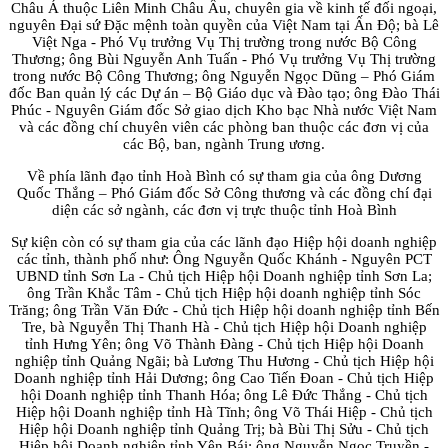
Châu Á thuộc Liên Minh Châu Âu, chuyên gia về kinh tế đối ngoại,
nguyên Đại sứ Đặc mệnh toàn quyền của Việt Nam tại Ấn Độ; bà Lê
Việt Nga - Phó Vụ trưởng Vụ Thị trường trong nước Bộ Công
Thương; ông Bùi Nguyễn Anh Tuấn - Phó Vụ trưởng Vụ Thị trường
trong nước Bộ Công Thương; ông Nguyễn Ngọc Dũng – Phó Giám
đốc Ban quản lý các Dự án – Bộ Giáo dục và Đào tạo; ông Đào Thái
Phúc - Nguyên Giám đốc Sở giao dịch Kho bạc Nhà nước Việt Nam
và các đồng chí chuyên viên các phòng ban thuộc các đơn vị của
các Bộ, ban, ngành Trung ương.
Về phía lãnh đạo tỉnh Hoà Bình có sự tham gia của ông Dương
Quốc Thắng – Phó Giám đốc Sở Công thương và các đồng chí đại
diện các sở ngành, các đơn vị trực thuộc tỉnh Hoà Bình
Sự kiện còn có sự tham gia của các lãnh đạo Hiệp hội doanh nghiệp
các tỉnh, thành phố như: Ông Nguyễn Quốc Khánh - Nguyên PCT
UBND tỉnh Sơn La - Chủ tịch Hiệp hội Doanh nghiệp tỉnh Sơn La;
ông Trần Khắc Tâm - Chủ tịch Hiệp hội doanh nghiệp tỉnh Sóc
Trăng; ông Trần Văn Đức - Chủ tịch Hiệp hội doanh nghiệp tỉnh Bến
Tre, bà Nguyễn Thị Thanh Hà - Chủ tịch Hiệp hội Doanh nghiệp
tỉnh Hưng Yên; ông Võ Thành Đàng - Chủ tịch Hiệp hội Doanh
nghiệp tỉnh Quảng Ngãi; bà Lương Thu Hương - Chủ tịch Hiệp hội
Doanh nghiệp tỉnh Hải Dương; ông Cao Tiến Đoan - Chủ tịch Hiệp
hội Doanh nghiệp tỉnh Thanh Hóa; ông Lê Đức Thắng - Chủ tịch
Hiệp hội Doanh nghiệp tỉnh Hà Tĩnh; ông Võ Thái Hiệp - Chủ tịch
Hiệp hội Doanh nghiệp tỉnh Quảng Trị; bà Bùi Thị Sửu - Chủ tịch
Hiệp hội Doanh nghiệp tỉnh Yên Bái; ông Nguyễn Ngọc Truyền -