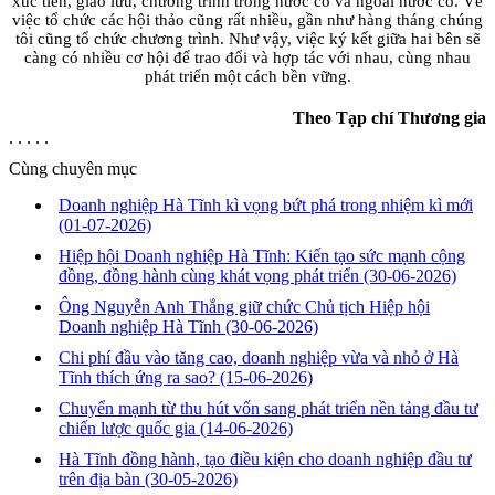
xúc tiến, giao lưu, chương trình trong nước có và ngoài nước có. Về
việc tổ chức các hội thảo cũng rất nhiều, gần như hàng tháng chúng
tôi cũng tổ chức chương trình. Như vậy, việc ký kết giữa hai bên sẽ
càng có nhiều cơ hội để trao đổi và hợp tác với nhau, cùng nhau
phát triển một cách bền vững.
Theo Tạp chí Thương gia
. . . . .
Cùng chuyên mục
Doanh nghiệp Hà Tĩnh kì vọng bứt phá trong nhiệm kì mới
(01-07-2026)
Hiệp hội Doanh nghiệp Hà Tĩnh: Kiến tạo sức mạnh cộng
đồng, đồng hành cùng khát vọng phát triển
(30-06-2026)
Ông Nguyễn Anh Thắng giữ chức Chủ tịch Hiệp hội
Doanh nghiệp Hà Tĩnh
(30-06-2026)
Chi phí đầu vào tăng cao, doanh nghiệp vừa và nhỏ ở Hà
Tĩnh thích ứng ra sao?
(15-06-2026)
Chuyển mạnh từ thu hút vốn sang phát triển nền tảng đầu tư
chiến lược quốc gia
(14-06-2026)
Hà Tĩnh đồng hành, tạo điều kiện cho doanh nghiệp đầu tư
trên địa bàn
(30-05-2026)