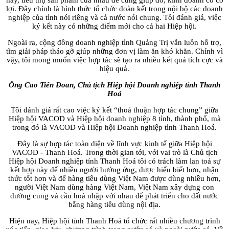
này, tiêu thụ sản phẩm của nhau để cùng giúp đỡ, kinh doanh có có
lợi. Đây chính là hình thức tổ chức đoàn kết trong nội bộ các doanh
nghiệp của tỉnh nói riêng và cả nước nói chung. Tôi đánh giá, việc
ký kết này có những điểm mới cho cả hai Hiệp hội.
Ngoài ra, cộng đồng doanh nghiệp tỉnh Quảng Trị vẫn luôn hỗ trợ,
tìm giải pháp tháo gỡ giúp những đơn vị làm ăn khó khăn. Chính vì
vậy, tôi mong muốn việc hợp tác sẽ tạo ra nhiều kết quả tích cực và
hiệu quả.
Ông Cao Tiến Đoan, Chủ tịch Hiệp hội Doanh nghiệp tỉnh Thanh
Hoá
Tôi đánh giá rất cao việc ký kết “thoả thuận hợp tác chung” giữa
Hiệp hội VACOD và Hiệp hội doanh nghiệp 8 tỉnh, thành phố, mà
trong đó là VACOD và Hiệp hội Doanh nghiệp tỉnh Thanh Hoá.
Đây là sự hợp tác toàn diện về lĩnh vực kinh tế giữa Hiệp hội
VACOD - Thanh Hoá. Trong thời gian tới, với vai trò là Chủ tịch
Hiệp hội Doanh nghiệp tỉnh Thanh Hoá tôi có trách làm lan toả sự
kết hợp này để nhiều người hưởng ứng, được hiểu biết hơn, nhận
thức tốt hơn và để hàng tiêu dùng Việt Nam được dùng nhiều hơn,
người Việt Nam dùng hàng Việt Nam, Việt Nam xây dựng con
đường cung và cầu hoà nhập với nhau để phát triển cho đất nước
bằng hàng tiêu dùng nội địa.
Hiện nay, Hiệp hội tỉnh Thanh Hoá tổ chức rất nhiều chương trình