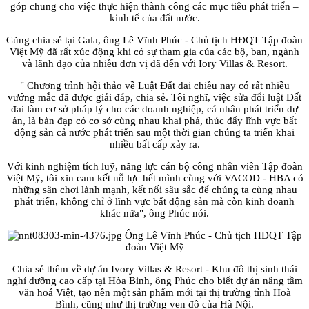
góp chung cho việc thực hiện thành công các mục tiêu phát triển –
kinh tế của đất nước.
Cũng chia sẻ tại Gala, ông Lê Vĩnh Phúc - Chủ tịch HĐQT Tập đoàn
Việt Mỹ đã rất xúc động khi có sự tham gia của các bộ, ban, ngành
và lãnh đạo của nhiều đơn vị đã đến với Iory Villas & Resort.
" Chương trình hội thảo về Luật Đất đai chiều nay có rất nhiều
vướng mắc đã được giải đáp, chia sẻ. Tôi nghĩ, việc sửa đổi luật Đất
đai làm cơ sở pháp lý cho các doanh nghiệp, cá nhân phát triển dự
án, là bàn đạp có cơ sở cùng nhau khai phá, thúc đẩy lĩnh vực bất
động sản cả nước phát triển sau một thời gian chúng ta triển khai
nhiều bất cấp xảy ra.
Với kinh nghiệm tích luỹ, năng lực cán bộ công nhân viên Tập đoàn
Việt Mỹ, tôi xin cam kết nỗ lực hết mình cùng với VACOD - HBA có
những sân chơi lành mạnh, kết nối sâu sắc để chúng ta cùng nhau
phát triển, không chỉ ở lĩnh vực bất động sản mà còn kinh doanh
khác nữa", ông Phúc nói.
Ông Lê Vĩnh Phúc - Chủ tịch HĐQT Tập
đoàn Việt Mỹ
Chia sẻ thêm về dự án Ivory Villas & Resort - Khu đô thị sinh thái
nghỉ dưỡng cao cấp tại Hòa Bình, ông Phúc cho biết dự án nâng tầm
văn hoá Việt, tạo nên một sản phẩm mới tại thị trường tỉnh Hoà
Bình, cũng như thị trường ven đô của Hà Nội.