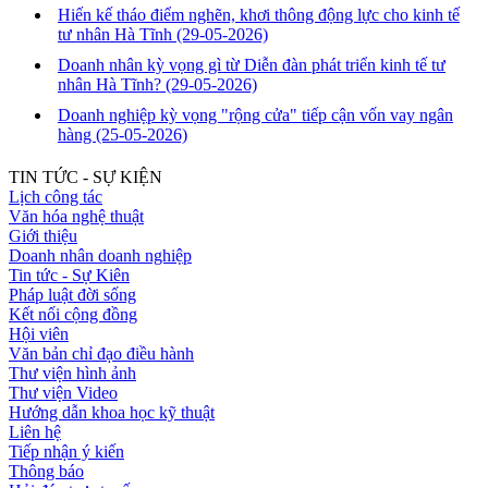
Hiến kế tháo điểm nghẽn, khơi thông động lực cho kinh tế
tư nhân Hà Tĩnh
(29-05-2026)
Doanh nhân kỳ vọng gì từ Diễn đàn phát triển kinh tế tư
nhân Hà Tĩnh?
(29-05-2026)
Doanh nghiệp kỳ vọng "rộng cửa" tiếp cận vốn vay ngân
hàng
(25-05-2026)
TIN TỨC - SỰ KIỆN
Lịch công tác
Văn hóa nghệ thuật
Giới thiệu
Doanh nhân doanh nghiệp
Tin tức - Sự Kiên
Pháp luật đời sống
Kết nối cộng đồng
Hội viên
Văn bản chỉ đạo điều hành
Thư viện hình ảnh
Thư viện Video
Hướng dẫn khoa học kỹ thuật
Liên hệ
Tiếp nhận ý kiến
Thông báo