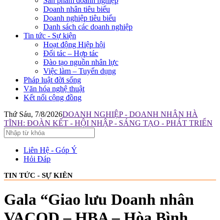
Sản phẩm doanh nghiệp
Doanh nhân tiêu biểu
Doanh nghiệp tiêu biểu
Danh sách các doanh nghiệp
Tin tức - Sự kiện
Hoạt động Hiệp hội
Đối tác – Hợp tác
Đào tạo nguồn nhân lực
Việc làm – Tuyển dụng
Pháp luật đời sống
Văn hóa nghệ thuật
Kết nối cộng đồng
Thứ Sáu, 7/8/2026
DOANH NGHIỆP - DOANH NHÂN HÀ
TĨNH: ĐOÀN KẾT - HỘI NHẬP - SÁNG TẠO - PHÁT TRIỂN
Liên Hệ - Góp Ý
Hỏi Đáp
TIN TỨC - SỰ KIÊN
Gala “Giao lưu Doanh nhân
VACOD – HBA – Hòa Bình