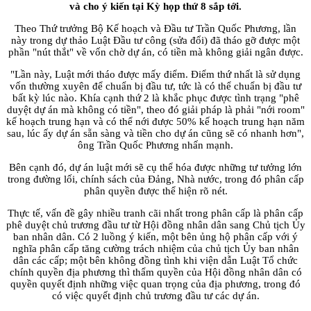
và cho ý kiến tại Kỳ họp thứ 8 sắp tới.
Theo Thứ trưởng Bộ Kế hoạch và Đầu tư Trần Quốc Phương, lần
này trong dự thảo Luật Đầu tư công (sửa đổi) đã tháo gỡ được một
phần "nút thắt" về vốn chờ dự án, có tiền mà không giải ngân được.
"Lần này, Luật mới tháo được mấy điểm. Điểm thứ nhất là sử dụng
vốn thường xuyên để chuẩn bị đầu tư, tức là có thể chuẩn bị đầu tư
bất kỳ lúc nào. Khía cạnh thứ 2 là khắc phục được tình trạng "phê
duyệt dự án mà không có tiền", theo đó giải pháp là phải "nới room"
kế hoạch trung hạn và có thể nới được 50% kế hoạch trung hạn năm
sau, lúc ấy dự án sẵn sàng và tiền cho dự án cũng sẽ có nhanh hơn",
ông Trần Quốc Phương nhấn mạnh.
Bên cạnh đó, dự án luật mới sẽ cụ thể hóa được những tư tưởng lớn
trong đường lối, chính sách của Đảng, Nhà nước, trong đó phân cấp
phân quyền được thể hiện rõ nét.
Thực tế, vấn đề gây nhiều tranh cãi nhất trong phân cấp là phân cấp
phê duyệt chủ trương đầu tư từ Hội đồng nhân dân sang Chủ tịch Ủy
ban nhân dân. Có 2 luồng ý kiến, một bên ủng hộ phân cấp với ý
nghĩa phân cấp tăng cường trách nhiệm của chủ tịch Ủy ban nhân
dân các cấp; một bên không đồng tình khi viện dẫn Luật Tổ chức
chính quyền địa phương thì thẩm quyền của Hội đồng nhân dân có
quyền quyết định những việc quan trọng của địa phương, trong đó
có việc quyết định chủ trương đầu tư các dự án.