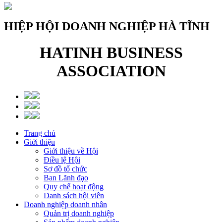
HIỆP HỘI DOANH NGHIỆP HÀ TĨNH
HATINH BUSINESS
ASSOCIATION
Trang chủ
Giới thiệu
Giới thiệu về Hội
Điều lệ Hội
Sơ đồ tổ chức
Ban Lãnh đạo
Quy chế hoạt động
Danh sách hội viên
Doanh nghiệp doanh nhân
Quản trị doanh nghiệp