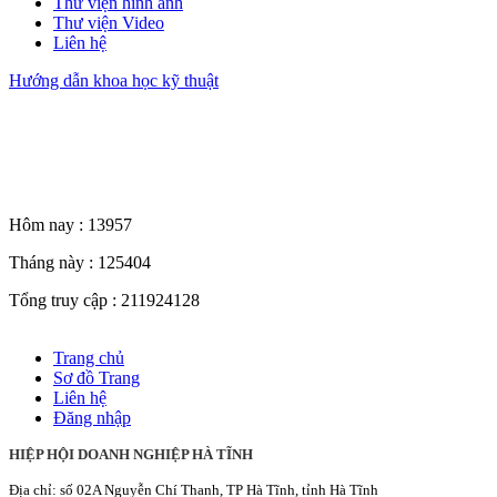
Thư viện hình ảnh
Thư viện Video
Liên hệ
Hướng dẫn khoa học kỹ thuật
Thống kê truy cập
Hôm nay :
13957
Tháng này :
125404
Tổng truy cập :
211924128
Trang chủ
Sơ đồ Trang
Liên hệ
Đăng nhập
HIỆP HỘI DOANH NGHIỆP HÀ TĨNH
Địa chỉ: số 02A Nguyễn Chí Thanh, TP Hà Tĩnh, tỉnh Hà Tĩnh