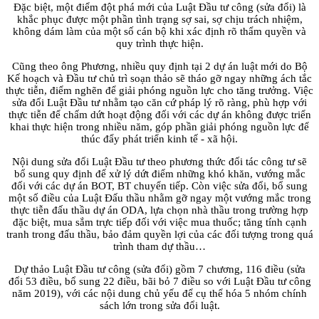
Đặc biệt, một điểm đột phá mới của Luật Đầu tư công (sửa đổi) là
khắc phục được một phần tình trạng sợ sai, sợ chịu trách nhiệm,
không dám làm của một số cán bộ khi xác định rõ thẩm quyền và
quy trình thực hiện.
Cũng theo ông Phương, nhiều quy định tại 2 dự án luật mới do Bộ
Kế hoạch và Đầu tư chủ trì soạn thảo sẽ tháo gỡ ngay những ách tắc
thực tiễn, điểm nghẽn để giải phóng nguồn lực cho tăng trưởng. Việc
sửa đổi Luật Đầu tư nhằm tạo căn cứ pháp lý rõ ràng, phù hợp với
thực tiễn để chấm dứt hoạt động đối với các dự án không được triển
khai thực hiện trong nhiều năm, góp phần giải phóng nguồn lực để
thúc đẩy phát triển kinh tế - xã hội.
Nội dung sửa đổi Luật Đầu tư theo phương thức đối tác công tư sẽ
bổ sung quy định để xử lý dứt điểm những khó khăn, vướng mắc
đối với các dự án BOT, BT chuyển tiếp. Còn việc sửa đổi, bổ sung
một số điều của Luật Đấu thầu nhằm gỡ ngay một vướng mắc trong
thực tiễn đấu thầu dự án ODA, lựa chọn nhà thầu trong trường hợp
đặc biệt, mua sắm trực tiếp đối với việc mua thuốc; tăng tính cạnh
tranh trong đấu thầu, bảo đảm quyền lợi của các đối tượng trong quá
trình tham dự thầu…
Dự thảo Luật Đầu tư công (sửa đổi) gồm 7 chương, 116 điều (sửa
đổi 53 điều, bổ sung 22 điều, bãi bỏ 7 điều so với Luật Đầu tư công
năm 2019), với các nội dung chủ yếu để cụ thể hóa 5 nhóm chính
sách lớn trong sửa đổi luật.