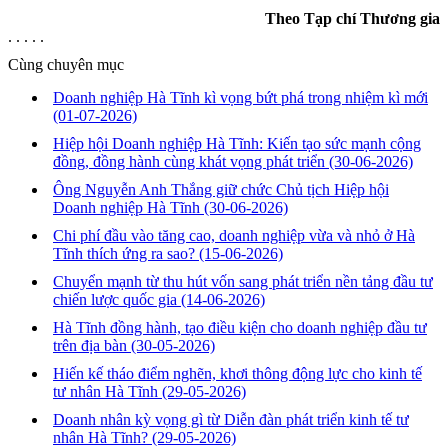
Theo Tạp chí Thương gia
. . . . .
Cùng chuyên mục
Doanh nghiệp Hà Tĩnh kì vọng bứt phá trong nhiệm kì mới
(01-07-2026)
Hiệp hội Doanh nghiệp Hà Tĩnh: Kiến tạo sức mạnh cộng
đồng, đồng hành cùng khát vọng phát triển
(30-06-2026)
Ông Nguyễn Anh Thắng giữ chức Chủ tịch Hiệp hội
Doanh nghiệp Hà Tĩnh
(30-06-2026)
Chi phí đầu vào tăng cao, doanh nghiệp vừa và nhỏ ở Hà
Tĩnh thích ứng ra sao?
(15-06-2026)
Chuyển mạnh từ thu hút vốn sang phát triển nền tảng đầu tư
chiến lược quốc gia
(14-06-2026)
Hà Tĩnh đồng hành, tạo điều kiện cho doanh nghiệp đầu tư
trên địa bàn
(30-05-2026)
Hiến kế tháo điểm nghẽn, khơi thông động lực cho kinh tế
tư nhân Hà Tĩnh
(29-05-2026)
Doanh nhân kỳ vọng gì từ Diễn đàn phát triển kinh tế tư
nhân Hà Tĩnh?
(29-05-2026)