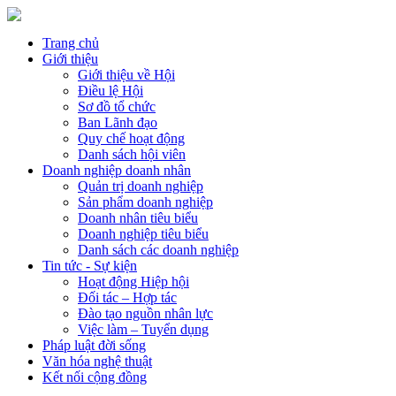
Trang chủ
Giới thiệu
Giới thiệu về Hội
Điều lệ Hội
Sơ đồ tổ chức
Ban Lãnh đạo
Quy chế hoạt động
Danh sách hội viên
Doanh nghiệp doanh nhân
Quản trị doanh nghiệp
Sản phẩm doanh nghiệp
Doanh nhân tiêu biểu
Doanh nghiệp tiêu biểu
Danh sách các doanh nghiệp
Tin tức - Sự kiện
Hoạt động Hiệp hội
Đối tác – Hợp tác
Đào tạo nguồn nhân lực
Việc làm – Tuyển dụng
Pháp luật đời sống
Văn hóa nghệ thuật
Kết nối cộng đồng