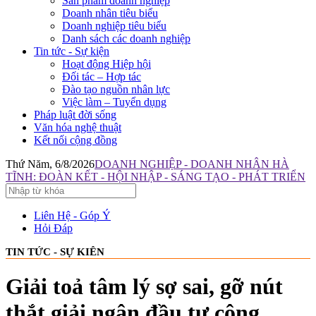
Sản phẩm doanh nghiệp
Doanh nhân tiêu biểu
Doanh nghiệp tiêu biểu
Danh sách các doanh nghiệp
Tin tức - Sự kiện
Hoạt động Hiệp hội
Đối tác – Hợp tác
Đào tạo nguồn nhân lực
Việc làm – Tuyển dụng
Pháp luật đời sống
Văn hóa nghệ thuật
Kết nối cộng đồng
Thứ Năm, 6/8/2026
DOANH NGHIỆP - DOANH NHÂN HÀ
TĨNH: ĐOÀN KẾT - HỘI NHẬP - SÁNG TẠO - PHÁT TRIỂN
Liên Hệ - Góp Ý
Hỏi Đáp
TIN TỨC - SỰ KIÊN
Giải toả tâm lý sợ sai, gỡ nút
thắt giải ngân đầu tư công