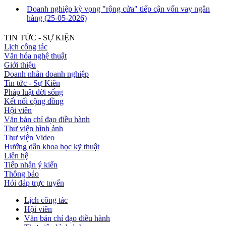
Doanh nghiệp kỳ vọng "rộng cửa" tiếp cận vốn vay ngân
hàng
(25-05-2026)
TIN TỨC - SỰ KIỆN
Lịch công tác
Văn hóa nghệ thuật
Giới thiệu
Doanh nhân doanh nghiệp
Tin tức - Sự Kiên
Pháp luật đời sống
Kết nối cộng đồng
Hội viên
Văn bản chỉ đạo điều hành
Thư viện hình ảnh
Thư viện Video
Hướng dẫn khoa học kỹ thuật
Liên hệ
Tiếp nhận ý kiến
Thông báo
Hỏi đáp trực tuyến
Lịch công tác
Hội viên
Văn bản chỉ đạo điều hành