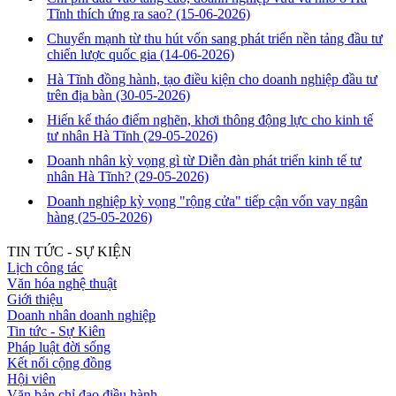
Tĩnh thích ứng ra sao?
(15-06-2026)
Chuyển mạnh từ thu hút vốn sang phát triển nền tảng đầu tư
chiến lược quốc gia
(14-06-2026)
Hà Tĩnh đồng hành, tạo điều kiện cho doanh nghiệp đầu tư
trên địa bàn
(30-05-2026)
Hiến kế tháo điểm nghẽn, khơi thông động lực cho kinh tế
tư nhân Hà Tĩnh
(29-05-2026)
Doanh nhân kỳ vọng gì từ Diễn đàn phát triển kinh tế tư
nhân Hà Tĩnh?
(29-05-2026)
Doanh nghiệp kỳ vọng "rộng cửa" tiếp cận vốn vay ngân
hàng
(25-05-2026)
TIN TỨC - SỰ KIỆN
Lịch công tác
Văn hóa nghệ thuật
Giới thiệu
Doanh nhân doanh nghiệp
Tin tức - Sự Kiên
Pháp luật đời sống
Kết nối cộng đồng
Hội viên
Văn bản chỉ đạo điều hành