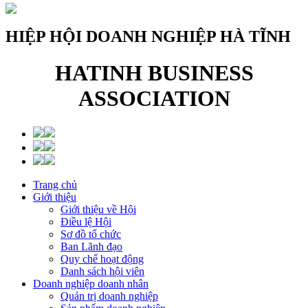
HIỆP HỘI DOANH NGHIỆP HÀ TĨNH
HATINH BUSINESS
ASSOCIATION
Trang chủ
Giới thiệu
Giới thiệu về Hội
Điều lệ Hội
Sơ đồ tổ chức
Ban Lãnh đạo
Quy chế hoạt động
Danh sách hội viên
Doanh nghiệp doanh nhân
Quản trị doanh nghiệp