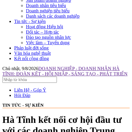
Sản phẩm doanh nghiệp
Doanh nhân tiêu biểu
Doanh nghiệp tiêu biểu
Danh sách các doanh nghiệp
Tin tức - Sự kiện
Hoạt động Hiệp hội
Đối tác – Hợp tác
Đào tạo nguồn nhân lực
Việc làm – Tuyển dụng
Pháp luật đời sống
Văn hóa nghệ thuật
Kết nối cộng đồng
Chủ nhật, 9/8/2026
DOANH NGHIỆP - DOANH NHÂN HÀ
TĨNH: ĐOÀN KẾT - HỘI NHẬP - SÁNG TẠO - PHÁT TRIỂN
Liên Hệ - Góp Ý
Hỏi Đáp
TIN TỨC - SỰ KIÊN
Hà Tĩnh kết nối cơ hội đầu tư
với các doanh nghiệp Trung