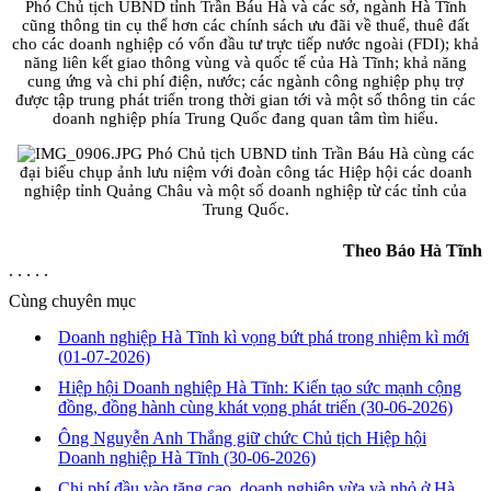
Phó Chủ tịch UBND tỉnh Trần Báu Hà và các sở, ngành Hà Tĩnh
cũng thông tin cụ thể hơn các chính sách ưu đãi về thuế, thuê đất
cho các doanh nghiệp có vốn đầu tư trực tiếp nước ngoài (FDI); khả
năng liên kết giao thông vùng và quốc tế của Hà Tĩnh; khả năng
cung ứng và chi phí điện, nước; các ngành công nghiệp phụ trợ
được tập trung phát triển trong thời gian tới và một số thông tin các
doanh nghiệp phía Trung Quốc đang quan tâm tìm hiểu.
Phó Chủ tịch UBND tỉnh Trần Báu Hà cùng các
đại biểu chụp ảnh lưu niệm với đoàn công tác Hiệp hội các doanh
nghiệp tỉnh Quảng Châu và một số doanh nghiệp từ các tỉnh của
Trung Quốc.
Theo Báo Hà Tĩnh
. . . . .
Cùng chuyên mục
Doanh nghiệp Hà Tĩnh kì vọng bứt phá trong nhiệm kì mới
(01-07-2026)
Hiệp hội Doanh nghiệp Hà Tĩnh: Kiến tạo sức mạnh cộng
đồng, đồng hành cùng khát vọng phát triển
(30-06-2026)
Ông Nguyễn Anh Thắng giữ chức Chủ tịch Hiệp hội
Doanh nghiệp Hà Tĩnh
(30-06-2026)
Chi phí đầu vào tăng cao, doanh nghiệp vừa và nhỏ ở Hà