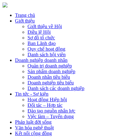
Trang chủ
Giới thiệu
Giới thiệu về Hội
Điều lệ Hội
Sơ đồ tổ chức
Ban Lãnh đạo
Quy chế hoạt động
Danh sách hội viên
Doanh nghiệp doanh nhân
Quản trị doanh nghiệp
Sản phẩm doanh nghiệp
Doanh nhân tiêu biểu
Doanh nghiệp tiêu biểu
Danh sách các doanh nghiệp
Tin tức - Sự kiện
Hoạt động Hiệp hội
Đối tác – Hợp tác
Đào tạo nguồn nhân lực
Việc làm – Tuyển dụng
Pháp luật đời sống
Văn hóa nghệ thuật
Kết nối cộng đồng