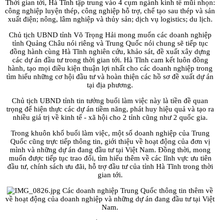
Thời gian tới, Hà Tĩnh tập trung vào 4 cụm ngành kinh tế mũi nhọn:
công nghiệp luyện thép, công nghiệp hỗ trợ, chế tạo sau thép và sản
xuất điện; nông, lâm nghiệp và thủy sản; dịch vụ logistics; du lịch.
Chủ tịch UBND tỉnh Võ Trọng Hải mong muốn các doanh nghiệp
tỉnh Quảng Châu nói riêng và Trung Quốc nói chung sẽ tiếp tục
đồng hành cùng Hà Tĩnh nghiên cứu, khảo sát, đề xuất xây dựng
các dự án đầu tư trong thời gian tới. Hà Tĩnh cam kết luôn đồng
hành, tạo mọi điều kiện thuận lợi nhất cho các doanh nghiệp trong
tìm hiểu những cơ hội đầu tư và hoàn thiện các hồ sơ đề xuất dự án
tại địa phương.
Chủ tịch UBND tỉnh tin tưởng buổi làm việc này là tiền đề quan
trọng để hiện thực các dự án tiềm năng, phát huy hiệu quả và tạo ra
nhiều giá trị về kinh tế - xã hội cho 2 tỉnh cũng như 2 quốc gia.
Trong khuôn khổ buổi làm việc, một số doanh nghiệp của Trung
Quốc cũng trực tiếp thông tin, giới thiệu về hoạt động của đơn vị
mình và những dự án đang đầu tư tại Việt Nam. Đồng thời, mong
muốn được tiếp tục trao đổi, tìm hiểu thêm về các lĩnh vực ưu tiên
đầu tư, chính sách ưu đãi, hỗ trợ đầu tư của tỉnh Hà Tĩnh trong thời
gian tới.
Các doanh nghiệp Trung Quốc thông tin thêm về
về hoạt động của doanh nghiệp và những dự án đang đầu tư tại Việt
Nam.