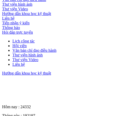
Thư viện hình ảnh
Thư viện Video
Hướng dẫn khoa học kỹ thuật
Liên hệ
Tiếp nhận ý kiến
Thông báo
Hỏi đáp trực tuyến
Lịch công tác
Hội viên
Văn bản chỉ đạo điều hành
Thư viện hình ảnh
Thư viện Video
Liên hệ
Hướng dẫn khoa học kỹ thuật
Thống kê truy cập
Hôm nay :
24332
Tháng này :
192197