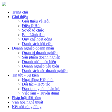
Trang chủ
Giới thiệu
Giới thiệu về Hội
Điều lệ Hội
Sơ đồ tổ chức
Ban Lãnh đạo
Quy chế hoạt động
Danh sách hội viên
Doanh nghiệp doanh nhân
Quản trị doanh nghiệp
Sản phẩm doanh nghiệp
Doanh nhân tiêu biểu
Doanh nghiệp tiêu biểu
Danh sách các doanh nghiệp
Tin tức - Sự kiện
Hoạt động Hiệp hội
Đối tác – Hợp tác
Đào tạo nguồn nhân lực
Việc làm – Tuyển dụng
Pháp luật đời sống
Văn hóa nghệ thuật
Kết nối cộng đồng