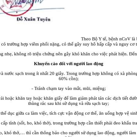
Theo Bộ Y tế, bệnh nCoV là 
, có trường hợp viêm phổi nặng, có thể gây suy hô hấp cấp và nguy cơ t
ng nhẹ, không rõ triệu chứng nên gây khó khăn cho việc phát hiện. Đến 
Khuyến cáo đối với người lao động
à nước sạch trong ít nhất 20 giây. Trong trường hợp không có xà phòng 
60% cồn);
- Tránh chạm tay vào mắt, mũi, miệng;
vải hoặc khăn tay hoặc khăn giấy để làm giảm phát tán các dịch tiết đư
thùng rác sau khi sử dụng và rửa sạch tay;
p thể dục giữa ca làm việc, tích cực vận động cơ thể, ăn uống hợp vệ sin
ấp tính (sốt, ho, khó thở), trong trường hợp cần thiết phải đeo khẩu t
, khó thở,… thì cần thông báo cho người sử dụng lao động, người làm cô