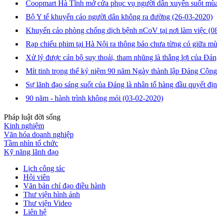
Coopmart Hà Tĩnh mở cửa phục vụ người dân xuyên suốt mùa
Bộ Y tế khuyến cáo người dân không ra đường
(26-03-2020)
Khuyến cáo phòng chống dịch bệnh nCoV tại nơi làm việc
(0
Rạp chiếu phim tại Hà Nội ra thông báo chưa từng có giữa m
Xử lý được cán bộ suy thoái, tham nhũng là thắng lợi của Đả
Mít tinh trọng thể kỷ niệm 90 năm Ngày thành lập Đảng Cộn
Sự lãnh đạo sáng suốt của Đảng là nhân tố hàng đầu quyết đị
90 năm - hành trình không mỏi
(03-02-2020)
Pháp luật đời sống
Kinh nghiệm
Văn hóa doanh nghiệp
Tầm nhìn tổ chức
Kỹ năng lãnh đạo
Lịch công tác
Hội viên
Văn bản chỉ đạo điều hành
Thư viện hình ảnh
Thư viện Video
Liên hệ