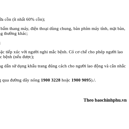
ứa cồn (ít nhất 60% cồn);
nút bấm thang máy, điện thoại dùng chung, bàn phím máy tính, mặt bàn,
ng thường khác;
;
oặc tiếp xúc với người nghi mắc bệnh. Có cơ chế cho phép người lao
ắc bệnh (nếu được);
ớng dẫn sử dụng khẩu trang đúng cách cho người lao động và cân nhắc
ông qua đường dây nóng
1900 3228
hoặc
1900 9095
)./.
Theo baochinhphu.vn