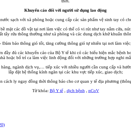
thời.
Khuyến cáo đối với người sử dụng lao động
g nước sạch với xà phòng hoặc cung cấp các sản phẩm vệ sinh tay có ch
 bề mặt các đồ vật tại nơi làm việc có thể có vi rút như tay nắm cửa, 
t tẩy rửa thông thường như xà phòng và các dung dịch khử khuẩn thô
- Đảm bảo thông gió tốt, tăng cường thông gió tự nhiên tại nơi làm việc
ện đầy đủ các khuyến cáo của Bộ Y tế khi có các biểu hiện mắc bệnh h
nhà hoặc bố trí ca làm việc linh động đối với những trường hợp nghi m
ân hàng, ngành dịch vụ,… tiếp xúc với nhiều người cần cung cấp và hư
lắp đặt hệ thống kính ngăn tại các khu vực tiếp xúc, giao dịch;
ện cách ly ngay đồng thời thông báo cho cơ quan y tế địa phương (th
Từ khóa:
Bộ Y tế
,
dịch bệnh
,
nCoV
20)