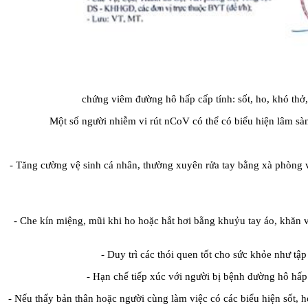
chứng viêm đường hô hấp cấp tính: sốt, ho, khó thở
Một số người nhiễm vi rút nCoV có thể có biểu hiện lâm sà
- Tăng cường vệ sinh cá nhân, thường xuyên rửa tay bằng xà phòng v
- Che kín miệng, mũi khi ho hoặc hắt hơi bằng khuỷu tay áo, khăn 
- Duy trì các thói quen tốt cho sức khỏe như tậ
- Hạn chế tiếp xúc với người bị bệnh đường hô hấp c
- Nếu thấy bản thân hoặc người cùng làm việc có các biểu hiện sốt, ho