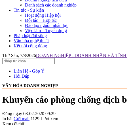
Danh sách các doanh nghiệp
Tin tức - Sự kiện
Hoạt động Hiệp hội
Đối tác – Hợp tác
Đào tạo nguồn nhân lực
Việc làm – Tuyển dụng
Pháp luật đời sống
Văn hóa nghệ thuật
Kết nối cộng đồng
Thứ Sáu, 7/8/2026
DOANH NGHIỆP - DOANH NHÂN HÀ TĨNH: 
Liên Hệ - Góp Ý
Hỏi Đáp
VĂN HÓA DOANH NGHIỆP
Khuyến cáo phòng chống dịch b
Đăng ngày 08-02-2020 09:29
In bài
Gửi mail
1129
Lượt xem
Xem cỡ chữ