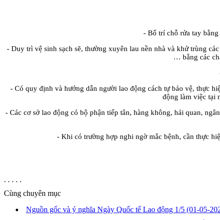
- Bố trí chỗ rửa tay bằn
- Duy trì vệ sinh sạch sẽ, thường xuyên lau nền nhà và khử trùng các
… bằng các chấ
- Có quy định và hướng dẫn người lao động cách tự bảo vệ, thực hi
động làm việc tại 
- Các cơ sở lao động có bộ phận tiếp tân, hàng không, hải quan, ng
- Khi có trường hợp nghi ngờ mắc bệnh, cần thực hi
. . . . .
Cùng chuyên mục
Nguồn gốc và ý nghĩa Ngày Quốc tế Lao động 1/5
(01-05-20