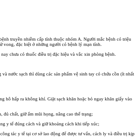
bệnh truyền nhiễm cấp tính thuộc nhóm A. Người mắc bệnh có triệu
ử vong, đặc biệt ở những người có bệnh lý mạn tính.
nay chưa có thuốc điều trị đặc hiệu và vắc xin phòng bệnh.
và nước sạch thì dùng các sản phẩm vệ sinh tay có chứa cồn (ít nhất
ờng hô hấp ra không khí. Giặt sạch khăn hoặc bỏ ngay khăn giấy vào
h, đủ chất, giữ ấm mũi họng, nâng cao thể trạng;
rang y tế đúng cách và giữ khoảng cách khi tiếp xúc;
ng tác y tế tại cơ sở lao động để được tư vấn, cách ly và điều trị kịp