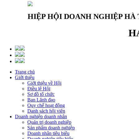
HIỆP HỘI DOANH NGHIỆP HÀ 
H
Trang chủ
Giới thiệu
Giới thiệu về Hội
Điều lệ Hội
Sơ đồ tổ chức
Ban Lãnh đạo
Quy chế hoạt động
Danh sách hội viên
Doanh nghiệp doanh nhân
Quản trị doanh nghiệp
Sản phẩm doanh nghiệp
Doanh nhân tiêu biểu
Doanh nghiệp tiêu biểu