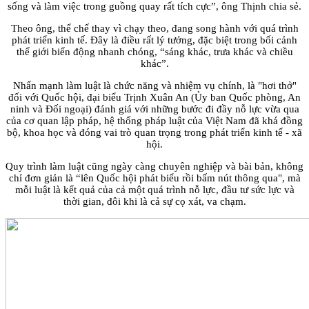
sống và làm việc trong guồng quay rất tích cực”, ông Thịnh chia sẻ.
Theo ông, thể chế thay vì chạy theo, đang song hành với quá trình
phát triển kinh tế. Đây là điều rất lý tưởng, đặc biệt trong bối cảnh
thế giới biến động nhanh chóng, “sáng khác, trưa khác và chiều
khác”.
Nhấn mạnh làm luật là chức năng và nhiệm vụ chính, là "hơi thở"
đối với Quốc hội, đại biểu Trịnh Xuân An (Ủy ban Quốc phòng, An
ninh và Đối ngoại) đánh giá với những bước đi đầy nỗ lực vừa qua
của cơ quan lập pháp, hệ thống pháp luật của Việt Nam đã khá đồng
bộ, khoa học và đóng vai trò quan trọng trong phát triển kinh tế - xã
hội.
Quy trình làm luật cũng ngày càng chuyên nghiệp và bài bản, không
chỉ đơn giản là “lên Quốc hội phát biểu rồi bấm nút thông qua", mà
mỗi luật là kết quả của cả một quá trình nỗ lực, đầu tư sức lực và
thời gian, đôi khi là cả sự cọ xát, va chạm.