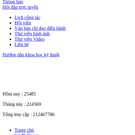
Thông báo
Hỏi đáp trực tuyến
Lịch công tác
Hội viên
Văn bản chỉ đạo điều hành
Thư viện hình ảnh
Thư viện Video
Liên hệ
Hướng dẫn khoa học kỹ thuật
Thống kê truy cập
Hôm nay :
25485
Tháng này :
224569
Tổng truy cập :
212467786
Trang chủ