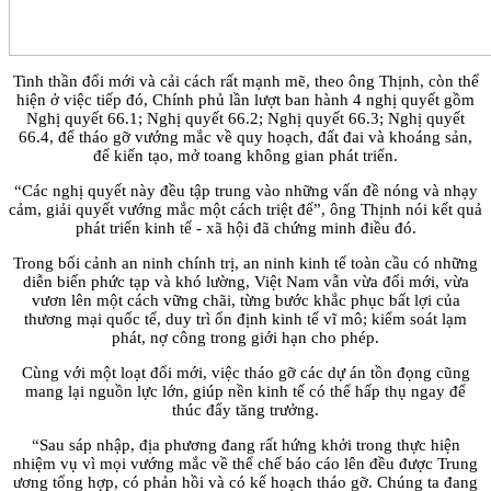
Tinh thần đổi mới và cải cách rất mạnh mẽ, theo ông Thịnh, còn thể
hiện ở việc tiếp đó, Chính phủ lần lượt ban hành 4 nghị quyết gồm
Nghị quyết 66.1; Nghị quyết 66.2; Nghị quyết 66.3; Nghị quyết
66.4, để tháo gỡ vướng mắc về quy hoạch, đất đai và khoáng sản,
để kiến tạo, mở toang không gian phát triển.
“Các nghị quyết này đều tập trung vào những vấn đề nóng và nhạy
cảm, giải quyết vướng mắc một cách triệt để”, ông Thịnh nói kết quả
phát triển kinh tế - xã hội đã chứng minh điều đó.
Trong bối cảnh an ninh chính trị, an ninh kinh tế toàn cầu có những
diễn biến phức tạp và khó lường, Việt Nam vẫn vừa đổi mới, vừa
vươn lên một cách vững chãi, từng bước khắc phục bất lợi của
thương mại quốc tế, duy trì ổn định kinh tế vĩ mô; kiểm soát lạm
phát, nợ công trong giới hạn cho phép.
Cùng với một loạt đổi mới, việc tháo gỡ các dự án tồn đọng cũng
mang lại nguồn lực lớn, giúp nền kinh tế có thể hấp thụ ngay để
thúc đẩy tăng trưởng.
“Sau sáp nhập, địa phương đang rất hứng khởi trong thực hiện
nhiệm vụ vì mọi vướng mắc về thể chế báo cáo lên đều được Trung
ương tổng hợp, có phản hồi và có kế hoạch tháo gỡ. Chúng ta đang