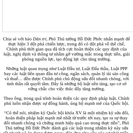
Chia sẻ với báo
Dân trí
, Phó Thủ tướng Hồ Đức Phớc nhấn mạnh để
thực hiện 3 đột phá chiến lược, trong đó có đột phá về thể chế,
Chính phủ thời gian qua đã tích cực hoàn thiện các quy định của
luật, nghị định và thông tư nhằm gỡ vướng mắc trong thực tiễn, giải
phóng nguồn lực, tạo động lực cho tăng trưởng.
Những luật quan trọng như Luật Đầu tư, Luật Đấu thầu, Luật PPP
hay các luật liên quan đầu tư công, ngân sách, quản lý tài sản công
và thuế… đều được Chính phủ chủ động sửa đổi nhanh chóng, với
tinh thần rất quyết tâm. Đây là những bộ luật nền tảng, tạo cơ sở
vững chắc cho việc thúc đẩy tăng trưởng.
Theo ông, trong quá trình hoàn thiện các quy định pháp luật, Chính
phủ luôn nhận được sự đồng hành, ủng hộ mạnh mẽ của Quốc hội.
“Có thể nói, nhiệm kỳ Quốc hội khóa XV là một nhiệm kỳ sửa đổi,
hoàn thiện pháp luật mạnh mẽ nhất từ trước tới nay, tạo ra sự thay
đổi nhanh chóng và chứng minh hiệu quả cao trong thực tiễn”, Phó
Thủ tướng Hồ Đức Phớc đánh giá các luật trong nhiệm kỳ này sửa