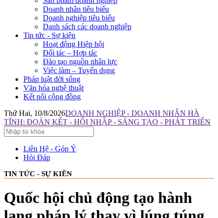
Sản phẩm doanh nghiệp
Doanh nhân tiêu biểu
Doanh nghiệp tiêu biểu
Danh sách các doanh nghiệp
Tin tức - Sự kiện
Hoạt động Hiệp hội
Đối tác – Hợp tác
Đào tạo nguồn nhân lực
Việc làm – Tuyển dụng
Pháp luật đời sống
Văn hóa nghệ thuật
Kết nối cộng đồng
Thứ Hai, 10/8/2026
DOANH NGHIỆP - DOANH NHÂN HÀ
TĨNH: ĐOÀN KẾT - HỘI NHẬP - SÁNG TẠO - PHÁT TRIỂN
Liên Hệ - Góp Ý
Hỏi Đáp
TIN TỨC - SỰ KIÊN
Quốc hội chủ động tạo hành
lang pháp lý thay vì lúng túng