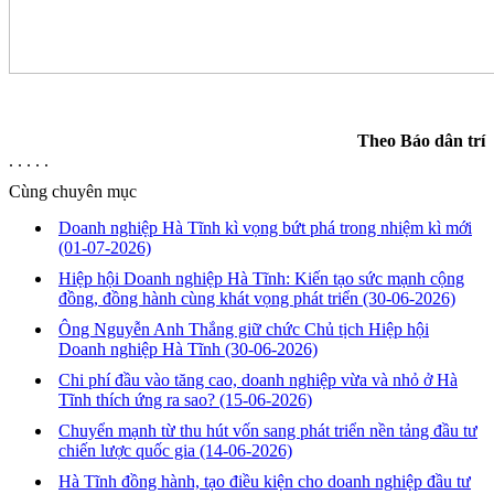
Theo Báo dân trí
. . . . .
Cùng chuyên mục
Doanh nghiệp Hà Tĩnh kì vọng bứt phá trong nhiệm kì mới
(01-07-2026)
Hiệp hội Doanh nghiệp Hà Tĩnh: Kiến tạo sức mạnh cộng
đồng, đồng hành cùng khát vọng phát triển
(30-06-2026)
Ông Nguyễn Anh Thắng giữ chức Chủ tịch Hiệp hội
Doanh nghiệp Hà Tĩnh
(30-06-2026)
Chi phí đầu vào tăng cao, doanh nghiệp vừa và nhỏ ở Hà
Tĩnh thích ứng ra sao?
(15-06-2026)
Chuyển mạnh từ thu hút vốn sang phát triển nền tảng đầu tư
chiến lược quốc gia
(14-06-2026)
Hà Tĩnh đồng hành, tạo điều kiện cho doanh nghiệp đầu tư