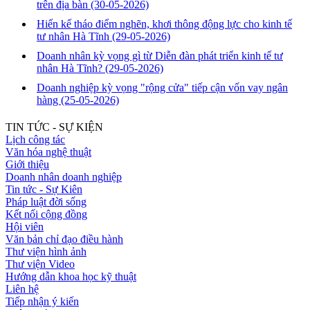
trên địa bàn
(30-05-2026)
Hiến kế tháo điểm nghẽn, khơi thông động lực cho kinh tế
tư nhân Hà Tĩnh
(29-05-2026)
Doanh nhân kỳ vọng gì từ Diễn đàn phát triển kinh tế tư
nhân Hà Tĩnh?
(29-05-2026)
Doanh nghiệp kỳ vọng "rộng cửa" tiếp cận vốn vay ngân
hàng
(25-05-2026)
TIN TỨC - SỰ KIỆN
Lịch công tác
Văn hóa nghệ thuật
Giới thiệu
Doanh nhân doanh nghiệp
Tin tức - Sự Kiên
Pháp luật đời sống
Kết nối cộng đồng
Hội viên
Văn bản chỉ đạo điều hành
Thư viện hình ảnh
Thư viện Video
Hướng dẫn khoa học kỹ thuật
Liên hệ
Tiếp nhận ý kiến