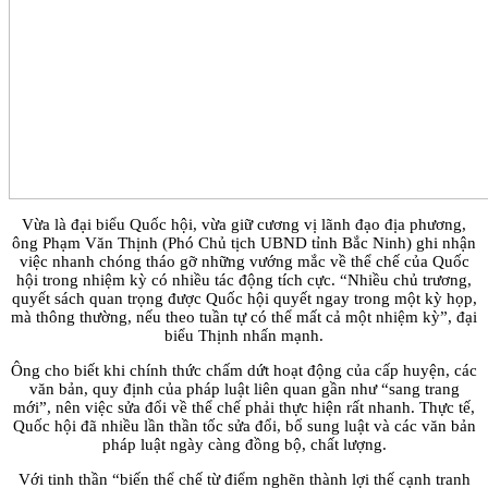
Vừa là đại biểu Quốc hội, vừa giữ cương vị lãnh đạo địa phương,
ông Phạm Văn Thịnh (Phó Chủ tịch UBND tỉnh Bắc Ninh) ghi nhận
việc nhanh chóng tháo gỡ những vướng mắc về thể chế của Quốc
hội trong nhiệm kỳ có nhiều tác động tích cực. “Nhiều chủ trương,
quyết sách quan trọng được Quốc hội quyết ngay trong một kỳ họp,
mà thông thường, nếu theo tuần tự có thể mất cả một nhiệm kỳ”, đại
biểu Thịnh nhấn mạnh.
Ông cho biết khi chính thức chấm dứt hoạt động của cấp huyện, các
văn bản, quy định của pháp luật liên quan gần như “sang trang
mới”, nên việc sửa đổi về thể chế phải thực hiện rất nhanh. Thực tế,
Quốc hội đã nhiều lần thần tốc sửa đổi, bổ sung luật và các văn bản
pháp luật ngày càng đồng bộ, chất lượng.
Với tinh thần “biến thể chế từ điểm nghẽn thành lợi thế cạnh tranh