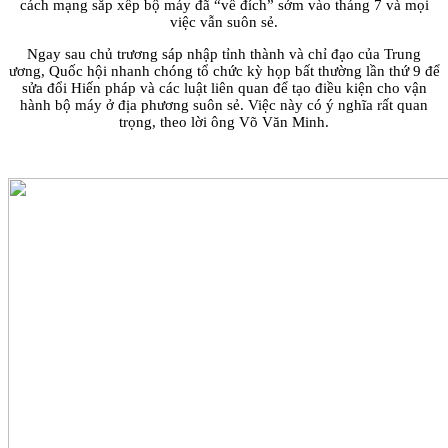
cách mạng sắp xếp bộ máy đã “về đích” sớm vào tháng 7 và mọi
việc vẫn suôn sẻ.
Ngay sau chủ trương sáp nhập tỉnh thành và chỉ đạo của Trung
ương, Quốc hội nhanh chóng tổ chức kỳ họp bất thường lần thứ 9 để
sửa đổi Hiến pháp và các luật liên quan để tạo điều kiện cho vận
hành bộ máy ở địa phương suôn sẻ. Việc này có ý nghĩa rất quan
trọng, theo lời ông Võ Văn Minh.