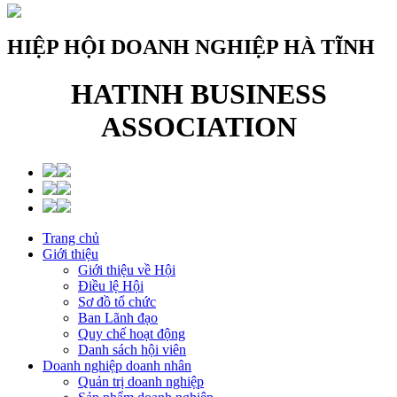
HIỆP HỘI DOANH NGHIỆP HÀ TĨNH
HATINH BUSINESS
ASSOCIATION
Trang chủ
Giới thiệu
Giới thiệu về Hội
Điều lệ Hội
Sơ đồ tổ chức
Ban Lãnh đạo
Quy chế hoạt động
Danh sách hội viên
Doanh nghiệp doanh nhân
Quản trị doanh nghiệp