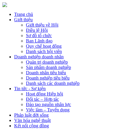
Trang chủ
Giới thiệu
Giới thiệu về Hội
Điều lệ Hội
Sơ đồ tổ chức
Ban Lãnh đạo
Quy chế hoạt động
Danh sách hội viên
Doanh nghiệp doanh nhân
Quản trị doanh nghiệp
Sản phẩm doanh nghiệp
Doanh nhân tiêu biểu
Doanh nghiệp tiêu biểu
Danh sách các doanh nghiệp
Tin tức - Sự kiện
Hoạt động Hiệp hội
Đối tác – Hợp tác
Đào tạo nguồn nhân lực
Việc làm – Tuyển dụng
Pháp luật đời sống
Văn hóa nghệ thuật
Kết nối cộng đồng