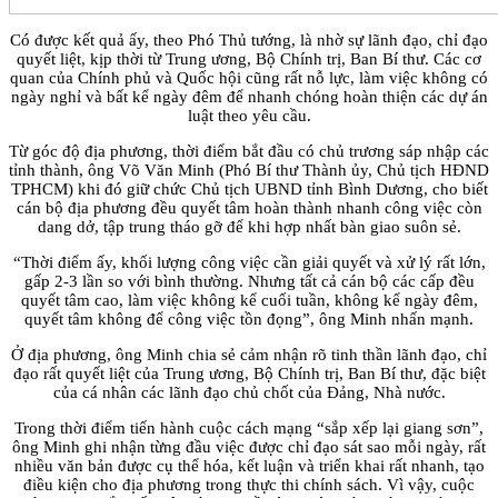
Có được kết quả ấy, theo Phó Thủ tướng, là nhờ sự lãnh đạo, chỉ đạo
quyết liệt, kịp thời từ Trung ương, Bộ Chính trị, Ban Bí thư. Các cơ
quan của Chính phủ và Quốc hội cũng rất nỗ lực, làm việc không có
ngày nghỉ và bất kể ngày đêm để nhanh chóng hoàn thiện các dự án
luật theo yêu cầu.
Từ góc độ địa phương, thời điểm bắt đầu có chủ trương sáp nhập các
tỉnh thành, ông Võ Văn Minh (Phó Bí thư Thành ủy, Chủ tịch HĐND
TPHCM) khi đó giữ chức Chủ tịch UBND tỉnh Bình Dương, cho biết
cán bộ địa phương đều quyết tâm hoàn thành nhanh công việc còn
dang dở, tập trung tháo gỡ để khi hợp nhất bàn giao suôn sẻ.
“Thời điểm ấy, khối lượng công việc cần giải quyết và xử lý rất lớn,
gấp 2-3 lần so với bình thường. Nhưng tất cả cán bộ các cấp đều
quyết tâm cao, làm việc không kể cuối tuần, không kể ngày đêm,
quyết tâm không để công việc tồn đọng”, ông Minh nhấn mạnh.
Ở địa phương, ông Minh chia sẻ cảm nhận rõ tinh thần lãnh đạo, chỉ
đạo rất quyết liệt của Trung ương, Bộ Chính trị, Ban Bí thư, đặc biệt
của cá nhân các lãnh đạo chủ chốt của Đảng, Nhà nước.
Trong thời điểm tiến hành cuộc cách mạng “sắp xếp lại giang sơn”,
ông Minh ghi nhận từng đầu việc được chỉ đạo sát sao mỗi ngày, rất
nhiều văn bản được cụ thể hóa, kết luận và triển khai rất nhanh, tạo
điều kiện cho địa phương trong thực thi chính sách. Vì vậy, cuộc