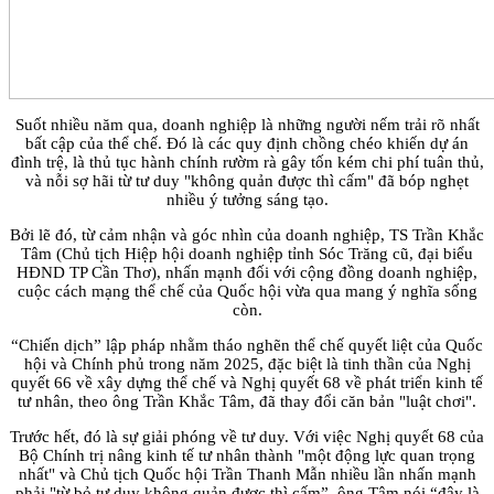
Suốt nhiều năm qua, doanh nghiệp là những người nếm trải rõ nhất
bất cập của thể chế. Đó là các quy định chồng chéo khiến dự án
đình trệ, là thủ tục hành chính rườm rà gây tốn kém chi phí tuân thủ,
và nỗi sợ hãi từ tư duy "không quản được thì cấm" đã bóp nghẹt
nhiều ý tưởng sáng tạo.
Bởi lẽ đó, từ cảm nhận và góc nhìn của doanh nghiệp, TS Trần Khắc
Tâm (Chủ tịch Hiệp hội doanh nghiệp tỉnh Sóc Trăng cũ, đại biểu
HĐND TP Cần Thơ), nhấn mạnh đối với cộng đồng doanh nghiệp,
cuộc cách mạng thể chế của Quốc hội vừa qua mang ý nghĩa sống
còn.
“Chiến dịch” lập pháp nhằm tháo nghẽn thể chế quyết liệt của Quốc
hội và Chính phủ trong năm 2025, đặc biệt là tinh thần của Nghị
quyết 66 về xây dựng thể chế và Nghị quyết 68 về phát triển kinh tế
tư nhân, theo ông Trần Khắc Tâm, đã thay đổi căn bản "luật chơi".
Trước hết, đó là sự giải phóng về tư duy. Với việc Nghị quyết 68 của
Bộ Chính trị nâng kinh tế tư nhân thành "một động lực quan trọng
nhất" và Chủ tịch Quốc hội Trần Thanh Mẫn nhiều lần nhấn mạnh
phải "từ bỏ tư duy không quản được thì cấm”, ông Tâm nói “đây là