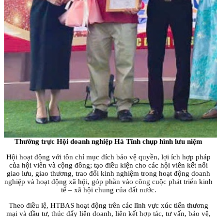
Thường trực Hội doanh nghiệp Hà Tĩnh chụp hình lưu niệm
Hội hoạt động với tôn chỉ mục đích bảo vệ quyền, lợi ích hợp pháp
của hội viên và cộng đồng; tạo điều kiện cho các hội viên kết nối
giao lưu, giao thương, trao đổi kinh nghiệm trong hoạt động doanh
nghiệp và hoạt động xã hội, góp phần vào công cuộc phát triển kinh
tế – xã hội chung của đất nước.
Theo điều lệ, HTBAS hoạt động trên các lĩnh vực xúc tiến thương
mại và đầu tư, thúc đẩy liên doanh, liên kết hợp tác, tư vấn, bảo vệ,