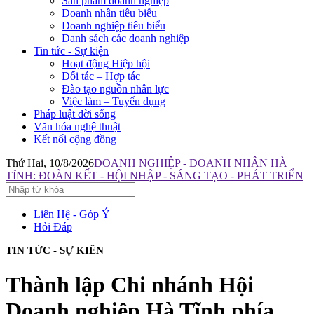
Sản phẩm doanh nghiệp
Doanh nhân tiêu biểu
Doanh nghiệp tiêu biểu
Danh sách các doanh nghiệp
Tin tức - Sự kiện
Hoạt động Hiệp hội
Đối tác – Hợp tác
Đào tạo nguồn nhân lực
Việc làm – Tuyển dụng
Pháp luật đời sống
Văn hóa nghệ thuật
Kết nối cộng đồng
Thứ Hai, 10/8/2026
DOANH NGHIỆP - DOANH NHÂN HÀ
TĨNH: ĐOÀN KẾT - HỘI NHẬP - SÁNG TẠO - PHÁT TRIỂN
Liên Hệ - Góp Ý
Hỏi Đáp
TIN TỨC - SỰ KIÊN
Thành lập Chi nhánh Hội
Doanh nghiệp Hà Tĩnh phía