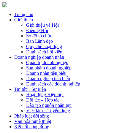
Trang chủ
Giới thiệu
Giới thiệu về Hội
Điều lệ Hội
Sơ đồ tổ chức
Ban Lãnh đạo
Quy chế hoạt động
Danh sách hội viên
Doanh nghiệp doanh nhân
Quản trị doanh nghiệp
Sản phẩm doanh nghiệp
Doanh nhân tiêu biểu
Doanh nghiệp tiêu biểu
Danh sách các doanh nghiệp
Tin tức - Sự kiện
Hoạt động Hiệp hội
Đối tác – Hợp tác
Đào tạo nguồn nhân lực
Việc làm – Tuyển dụng
Pháp luật đời sống
Văn hóa nghệ thuật
Kết nối cộng đồng