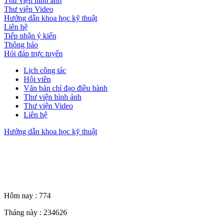
Thư viện hình ảnh
Thư viện Video
Hướng dẫn khoa học kỹ thuật
Liên hệ
Tiếp nhận ý kiến
Thông báo
Hỏi đáp trực tuyến
Lịch công tác
Hội viên
Văn bản chỉ đạo điều hành
Thư viện hình ảnh
Thư viện Video
Liên hệ
Hướng dẫn khoa học kỹ thuật
Thống kê truy cập
Hôm nay :
774
Tháng này :
234626