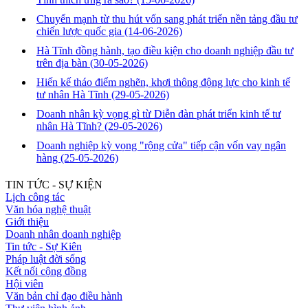
Chuyển mạnh từ thu hút vốn sang phát triển nền tảng đầu tư
chiến lược quốc gia
(14-06-2026)
Hà Tĩnh đồng hành, tạo điều kiện cho doanh nghiệp đầu tư
trên địa bàn
(30-05-2026)
Hiến kế tháo điểm nghẽn, khơi thông động lực cho kinh tế
tư nhân Hà Tĩnh
(29-05-2026)
Doanh nhân kỳ vọng gì từ Diễn đàn phát triển kinh tế tư
nhân Hà Tĩnh?
(29-05-2026)
Doanh nghiệp kỳ vọng "rộng cửa" tiếp cận vốn vay ngân
hàng
(25-05-2026)
TIN TỨC - SỰ KIỆN
Lịch công tác
Văn hóa nghệ thuật
Giới thiệu
Doanh nhân doanh nghiệp
Tin tức - Sự Kiên
Pháp luật đời sống
Kết nối cộng đồng
Hội viên
Văn bản chỉ đạo điều hành