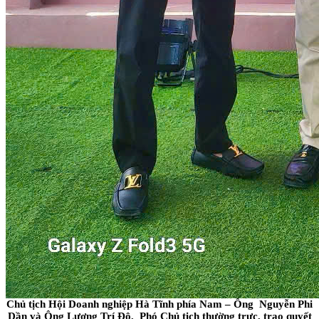
Chủ tịch Hội Doanh nghiệp Hà Tĩnh phía Nam – Ông Nguyễn Phi
Dần và Ông Lương Trí Độ, Phó Chủ tịch thường trực, trao quyết