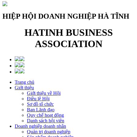
HIỆP HỘI DOANH NGHIỆP HÀ TĨNH
HATINH BUSINESS
ASSOCIATION
Trang chủ
Giới thiệu
Giới thiệu về Hội
Điều lệ Hội
Sơ đồ tổ chức
Ban Lãnh đạo
Quy chế hoạt động
Danh sách hội viên
Doanh nghiệp doanh nhân
Quản trị doanh nghiệp