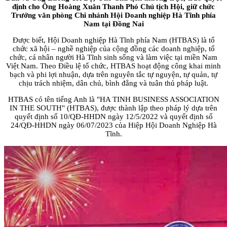
định cho Ông Hoàng Xuân Thanh Phó Chủ tịch Hội, giữ chức
Trưởng văn phòng Chi nhánh Hội Doanh nghiệp Hà Tĩnh phía
Nam tại Đồng Nai
Được biết, Hội Doanh nghiệp Hà Tĩnh phía Nam (HTBAS) là tổ
chức xã hội – nghề nghiệp của cộng đồng các doanh nghiệp, tổ
chức, cá nhân người Hà Tĩnh sinh sống và làm việc tại miền Nam
Việt Nam. Theo Điều lệ tổ chức, HTBAS hoạt động công khai minh
bạch và phi lợi nhuận, dựa trên nguyên tắc tự nguyện, tự quản, tự
chịu trách nhiệm, dân chủ, bình đẳng và tuân thủ pháp luật.
HTBAS có tên tiếng Anh là "HA TINH BUSINESS ASSOCIATION
IN THE SOUTH" (HTBAS), được thành lập theo pháp lý dựa trên
quyết định số 10/QĐ-HHDN ngày 12/5/2022 và quyết định số
24/QĐ-HHDN ngày 06/07/2023 của Hiệp Hội Doanh Nghiệp Hà
Tĩnh.