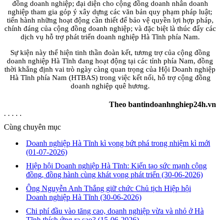
đồng doanh nghiệp; đại diện cho cộng đồng doanh nhân doanh
nghiệp tham gia góp ý xây dựng các văn bản quy phạm pháp luật;
tiến hành những hoạt động cần thiết để bảo vệ quyền lợi hợp pháp,
chính đáng của cộng đồng doanh nghiệp; và đặc biệt là thúc đẩy các
dịch vụ hỗ trợ phát triển doanh nghiệp Hà Tĩnh phía Nam.
Sự kiện này thể hiện tinh thần đoàn kết, tương trợ của cộng đồng
doanh nghiệp Hà Tĩnh đang hoạt động tại các tỉnh phía Nam, đồng
thời khẳng định vai trò ngày càng quan trọng của Hội Doanh nghiệp
Hà Tĩnh phía Nam (HTBAS) trong việc kết nối, hỗ trợ cộng đồng
doanh nghiệp quê hương.
Theo bantindoanhnghiep24h.vn
. . . . .
Cùng chuyên mục
Doanh nghiệp Hà Tĩnh kì vọng bứt phá trong nhiệm kì mới
(01-07-2026)
Hiệp hội Doanh nghiệp Hà Tĩnh: Kiến tạo sức mạnh cộng
đồng, đồng hành cùng khát vọng phát triển
(30-06-2026)
Ông Nguyễn Anh Thắng giữ chức Chủ tịch Hiệp hội
Doanh nghiệp Hà Tĩnh
(30-06-2026)
Chi phí đầu vào tăng cao, doanh nghiệp vừa và nhỏ ở Hà
Tĩnh thích ứng ra sao?
(15-06-2026)