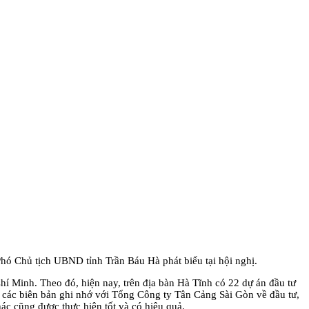
hó Chủ tịch UBND tỉnh Trần Báu Hà phát biểu tại hội nghị.
hí Minh. Theo đó, hiện nay, trên địa bàn Hà Tĩnh có 22 dự án đầu tư
í các biên bản ghi nhớ với Tổng Công ty Tân Cảng Sài Gòn về đầu tư,
ác cũng được thực hiện tốt và có hiệu quả.