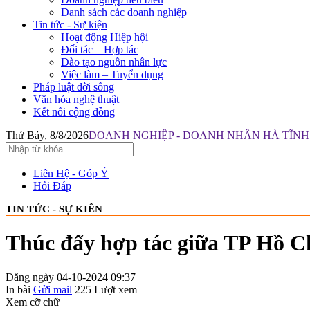
Danh sách các doanh nghiệp
Tin tức - Sự kiện
Hoạt động Hiệp hội
Đối tác – Hợp tác
Đào tạo nguồn nhân lực
Việc làm – Tuyển dụng
Pháp luật đời sống
Văn hóa nghệ thuật
Kết nối cộng đồng
Thứ Bảy, 8/8/2026
DOANH NGHIỆP - DOANH NHÂN HÀ TĨNH: 
Liên Hệ - Góp Ý
Hỏi Đáp
TIN TỨC - SỰ KIÊN
Thúc đẩy hợp tác giữa TP Hồ Ch
Đăng ngày 04-10-2024 09:37
In bài
Gửi mail
225
Lượt xem
Xem cỡ chữ