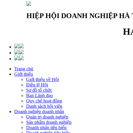
HIỆP HỘI DOANH NGHIỆP HÀ 
H
Trang chủ
Giới thiệu
Giới thiệu về Hội
Điều lệ Hội
Sơ đồ tổ chức
Ban Lãnh đạo
Quy chế hoạt động
Danh sách hội viên
Doanh nghiệp doanh nhân
Quản trị doanh nghiệp
Sản phẩm doanh nghiệp
Doanh nhân tiêu biểu
Doanh nghiệp tiêu biểu