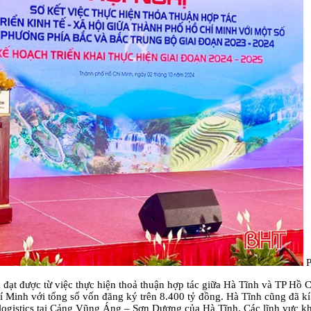
P
ạt được từ việc thực hiện thoả thuận hợp tác giữa Hà Tĩnh và TP Hồ C
í Minh với tổng số vốn đăng ký trên 8.400 tỷ đồng. Hà Tĩnh cũng đã k
m logistics tại Cảng Vũng Áng – Sơn Dương của Hà Tĩnh. Các lĩnh vực kh