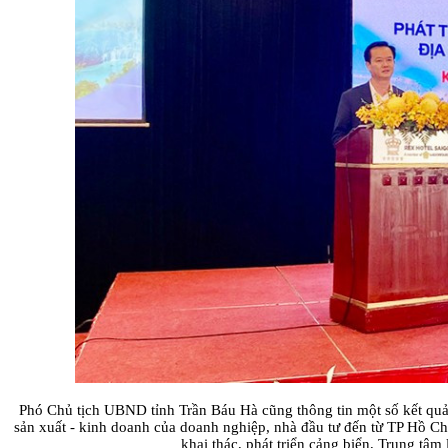
Phó Chủ tịch UBND tỉnh Trần Báu Hà cũng thông tin một số kết quả đ
sản xuất - kinh doanh của doanh nghiệp, nhà đầu tư đến từ TP Hồ Ch
khai thác, phát triển cảng biển, Trung tâ