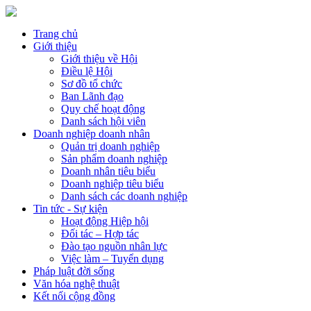
Trang chủ
Giới thiệu
Giới thiệu về Hội
Điều lệ Hội
Sơ đồ tổ chức
Ban Lãnh đạo
Quy chế hoạt động
Danh sách hội viên
Doanh nghiệp doanh nhân
Quản trị doanh nghiệp
Sản phẩm doanh nghiệp
Doanh nhân tiêu biểu
Doanh nghiệp tiêu biểu
Danh sách các doanh nghiệp
Tin tức - Sự kiện
Hoạt động Hiệp hội
Đối tác – Hợp tác
Đào tạo nguồn nhân lực
Việc làm – Tuyển dụng
Pháp luật đời sống
Văn hóa nghệ thuật
Kết nối cộng đồng