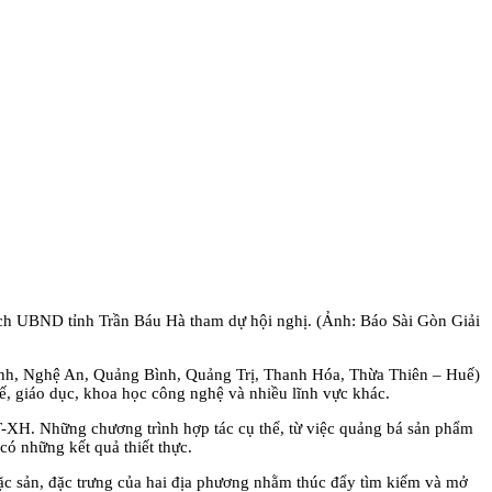
ch UBND tỉnh Trần Báu Hà tham dự hội nghị. (Ảnh: Báo Sài Gòn Giải
nh, Nghệ An, Quảng Bình, Quảng Trị, Thanh Hóa, Thừa Thiên – Huế)
tế, giáo dục, khoa học công nghệ và nhiều lĩnh vực khác.
T-XH. Những chương trình hợp tác cụ thể, từ việc quảng bá sản phẩm
có những kết quả thiết thực.
ặc sản, đặc trưng của hai địa phương nhằm thúc đẩy tìm kiếm và mở