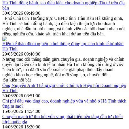
Hà Tĩnh đồng hành, tạo điều kiện cho doanh nghiệp đầu tư trên địa
bàn
30/05/2026 09:49:00
- Phó Chủ tịch Thường trực UBND tỉnh Trần Báu Hà khẳng định,
Hà Tĩnh sẽ luôn đồng hành, tạo điều kiện thuận lợi cho doanh
nghiệp, nhà đầu tư nói chung và thành viên các hội doanh nhân nói
riêng nghiên cứu, khảo sát, triển khai dự án trên địa bàn.
Hiến kế tháo điểm nghẽn, khơi thông động lực cho kinh tế tư nhân
Hà Tĩnh
29/05/2026 09:40:00
Những trao đổi thẳng thắn giữa chuyên gia, doanh nghiệp và chính
quyền tại Diễn đàn kinh tế tư nhân Hà Tĩnh không chỉ dừng ở việc
“nêu khó”, mà đã đi sâu đề xuất các giải pháp thúc đẩy doanh
nghiệp khoa học công nghệ, đổi mới sáng tạo, chuyển đổi...
Sự kiện nổi bật
Ông Nguyễn Anh Thắng giữ chức Chủ tịch Hiệp hội Doanh nghiệp
Hà Tĩnh
30/06/2026 08:51:00
Chi phí đầu vào tăng cao, doanh nghiệp vừa và nhỏ ở Hà Tĩnh thích
ứng ra sao?
15/06/2026 14:54:00
Chuyển mạnh từ thu hút vốn sang phát triển nền tảng đầu tư chiến
lược quốc gia
14/06/2026 15:20:00