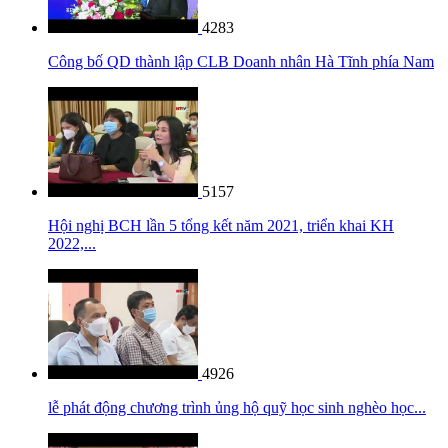
4283
Công bố QD thành lập CLB Doanh nhân Hà Tĩnh phía Nam
5157
Hội nghị BCH lần 5 tổng kết năm 2021, triển khai KH
2022,...
4926
lễ phát động chương trình ủng hộ quỹ học sinh nghèo học...