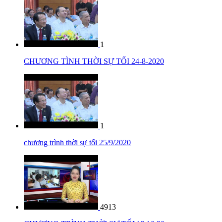
1
CHƯƠNG TÌNH THỜI SỰ TỐI 24-8-2020
1
chương trình thời sự tối 25/9/2020
4913