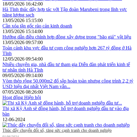
18/05/2026 16:42:00
Hà Tĩnh thúc đẩy hợp tác với Tập đoàn Marubeni trong lĩnh vực
năng lượng sạch
13/05/2026 15:15:00
Cần xóa tận gốc rào cản kinh doanh
13/05/2026 15:14:00
Hướng dẫn điều chỉnh hợp đồng xây dựng trong "bão giá" vật liệu
13/05/2026 09:57:00
Toàn cảnh khu vực đầu tư cụm công nghiệp hơn 267 tỷ đồng ở Hà
Tĩnh
12/05/2026 09:54:00
Nhiều chuyên gia, nhà đầu tư tham gia Diễn đàn phát triển kinh tế
tư nhân tỉnh Hà Tĩnh
09/05/2026 09:14:00
Vòm thép rộng 50.000m2 đổ sập hoàn toàn nhưng công trình 2,2 tỷ
USD hiện đại nhất Việt Nam vẫn...
07/05/2026 08:26:00
Hoạt động Hiệp hội
Thị xã Kỳ Anh sẽ đồng hành, hỗ trợ doanh nghiệp đầu tư vào địa
bàn
12-06-2024
Thúc đẩy chuyển đổi số, tăng sức cạnh tranh cho doanh nghiệp
01/06/2024