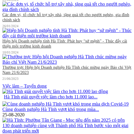
Các đơn vị, tổ chức hỗ trợ xây nhà, tặng quà tết cho người nghèo, gia đình
chính sách
26/01/2024
Hiệp hội Doanh nghiệp tỉnh Hà Tĩnh: Phát huy “sứ mệnh” - Thúc đẩy cải
thiện môi trường kinh doanh
10/01/2024
Thường trực Hiệp hội Doanh nghiệp Hà Tĩnh chúc mừng ngày Báo chí Việt
Nam 21/6/2023
21/06/2023
Việc làm – Tuyển dụng
Hà Tĩnh giải quyết việc làm cho hơn 11.000 lao...
Cùng doanh nghiệp Hà Tĩnh vượt khó trong mùa...
25-08-2020