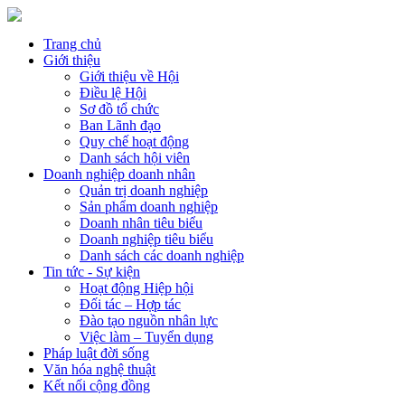
Trang chủ
Giới thiệu
Giới thiệu về Hội
Điều lệ Hội
Sơ đồ tổ chức
Ban Lãnh đạo
Quy chế hoạt động
Danh sách hội viên
Doanh nghiệp doanh nhân
Quản trị doanh nghiệp
Sản phẩm doanh nghiệp
Doanh nhân tiêu biểu
Doanh nghiệp tiêu biểu
Danh sách các doanh nghiệp
Tin tức - Sự kiện
Hoạt động Hiệp hội
Đối tác – Hợp tác
Đào tạo nguồn nhân lực
Việc làm – Tuyển dụng
Pháp luật đời sống
Văn hóa nghệ thuật
Kết nối cộng đồng