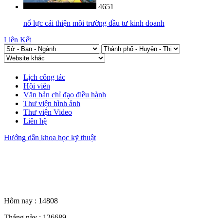
4651
nổ lực cải thiện môi trường đầu tư kinh doanh
Liên Kết
Lịch công tác
Hội viên
Văn bản chỉ đạo điều hành
Thư viện hình ảnh
Thư viện Video
Liên hệ
Hướng dẫn khoa học kỹ thuật
Thống kê truy cập
Hôm nay :
14808
Tháng này :
126689