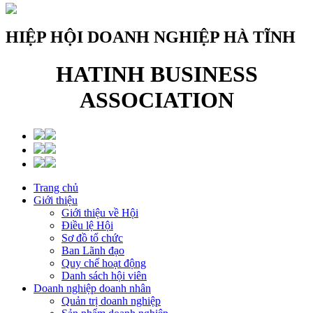
HIỆP HỘI DOANH NGHIỆP HÀ TĨNH
HATINH BUSINESS
ASSOCIATION
Trang chủ
Giới thiệu
Giới thiệu về Hội
Điều lệ Hội
Sơ đồ tổ chức
Ban Lãnh đạo
Quy chế hoạt động
Danh sách hội viên
Doanh nghiệp doanh nhân
Quản trị doanh nghiệp