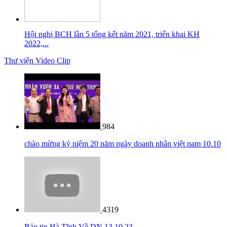
Hội nghị BCH lần 5 tổng kết năm 2021, triển khai KH
2022,...
Thư viện Video Clip
984
chào mừng kỷ niệm 20 năm ngày doanh nhân việt nam 10.10
4319
Bản tin Hà Tĩnh Về DN 13 10 23