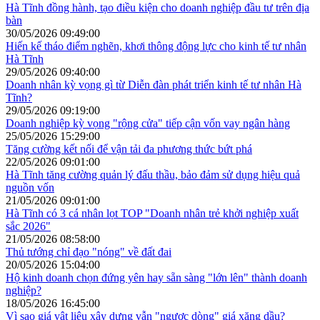
Hà Tĩnh đồng hành, tạo điều kiện cho doanh nghiệp đầu tư trên địa
bàn
30/05/2026 09:49:00
Hiến kế tháo điểm nghẽn, khơi thông động lực cho kinh tế tư nhân
Hà Tĩnh
29/05/2026 09:40:00
Doanh nhân kỳ vọng gì từ Diễn đàn phát triển kinh tế tư nhân Hà
Tĩnh?
29/05/2026 09:19:00
Doanh nghiệp kỳ vọng "rộng cửa" tiếp cận vốn vay ngân hàng
25/05/2026 15:29:00
Tăng cường kết nối để vận tải đa phương thức bứt phá
22/05/2026 09:01:00
Hà Tĩnh tăng cường quản lý đấu thầu, bảo đảm sử dụng hiệu quả
nguồn vốn
21/05/2026 09:01:00
Hà Tĩnh có 3 cá nhân lọt TOP "Doanh nhân trẻ khởi nghiệp xuất
sắc 2026"
21/05/2026 08:58:00
Thủ tướng chỉ đạo "nóng" về đất đai
20/05/2026 15:04:00
Hộ kinh doanh chọn đứng yên hay sẵn sàng "lớn lên" thành doanh
nghiệp?
18/05/2026 16:45:00
Vì sao giá vật liệu xây dựng vẫn "ngược dòng" giá xăng dầu?