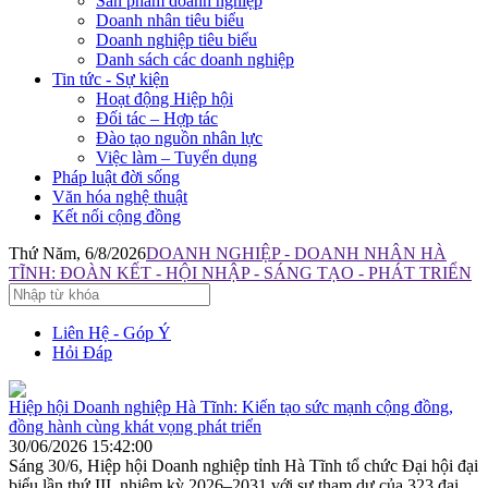
Sản phẩm doanh nghiệp
Doanh nhân tiêu biểu
Doanh nghiệp tiêu biểu
Danh sách các doanh nghiệp
Tin tức - Sự kiện
Hoạt động Hiệp hội
Đối tác – Hợp tác
Đào tạo nguồn nhân lực
Việc làm – Tuyển dụng
Pháp luật đời sống
Văn hóa nghệ thuật
Kết nối cộng đồng
Thứ Năm, 6/8/2026
DOANH NGHIỆP - DOANH NHÂN HÀ
TĨNH: ĐOÀN KẾT - HỘI NHẬP - SÁNG TẠO - PHÁT TRIỂN
Liên Hệ - Góp Ý
Hỏi Đáp
Hiệp hội Doanh nghiệp Hà Tĩnh: Kiến tạo sức mạnh cộng đồng,
đồng hành cùng khát vọng phát triển
30/06/2026 15:42:00
Sáng 30/6, Hiệp hội Doanh nghiệp tỉnh Hà Tĩnh tổ chức Đại hội đại
biểu lần thứ III, nhiệm kỳ 2026–2031 với sự tham dự của 323 đại