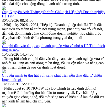
biểu đại diện cho cộng đồng doanh nhân trong tỉnh.
Ông Nguyễn Anh Thắng giữ chức Chủ tịch Hiệp hội Doanh nghiệp
Hà Tĩnh
30/06/2026 08:51:00
- Nhiệm kỳ 2026 - 2031, Hiệp hội Doanh nghiệp tỉnh Hà Tĩnh đặt
mục tiêu trở thành tổ chức hội vững mạnh, phát huy vai trò kết nối,
dẫn dắt, đồng hành cùng cộng đồng doanh nghiệp, góp phần thúc
đẩy phát triển kinh tế địa phương trong giai đoạn mới
Chi phí đầu vào tăng cao, doanh nghiệp vừa và nhỏ ở Hà Tĩnh thích
ứng ra sao?
15/06/2026 14:54:00
- Trong bối cảnh chi phí đầu vào tăng cao, các doanh nghiệp vừa và
nhỏ ở Hà Tĩnh đã chủ động thích ứng, tối ưu vận hành và nâng cao
giá trị sản phẩm để giữ ổn định hoạt động.
Chuyển mạnh từ thu hút vốn sang phát triển nền tảng đầu tư chiến
lược quốc gia
14/06/2026 15:20:00
- Nghị quyết số 10-NQ/TW của Bộ Chính trị xác định đổi mới
mạnh mẽ định hướng thu hút đầu tư nước ngoài, lấy chất lượng,
chuyển giao công nghệ, đổi mới sáng tạo và hiệu quả lan tỏa đối với
nền kinh tế làm tiêu chí chủ yếu.