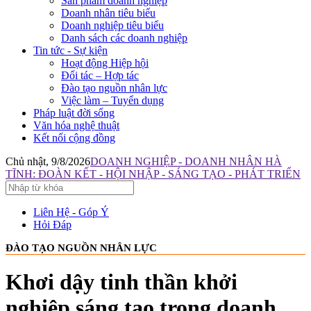
Sản phẩm doanh nghiệp
Doanh nhân tiêu biểu
Doanh nghiệp tiêu biểu
Danh sách các doanh nghiệp
Tin tức - Sự kiện
Hoạt động Hiệp hội
Đối tác – Hợp tác
Đào tạo nguồn nhân lực
Việc làm – Tuyển dụng
Pháp luật đời sống
Văn hóa nghệ thuật
Kết nối cộng đồng
Chủ nhật, 9/8/2026
DOANH NGHIỆP - DOANH NHÂN HÀ
TĨNH: ĐOÀN KẾT - HỘI NHẬP - SÁNG TẠO - PHÁT TRIỂN
Liên Hệ - Góp Ý
Hỏi Đáp
ĐÀO TẠO NGUỒN NHÂN LỰC
Khơi dậy tinh thần khởi
nghiệp sáng tạo trong doanh