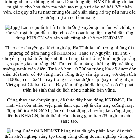
trưởng nhanh, không giới hạn. Doanh nghiệp ĐMST không chỉ tạo
ra giá trị cho bản thân mà phải tạo ra giá trị cho xã hội. Về phần
vốn, các quỹ đầu tư như chúng tôi luôn sẵn sàng hỗ trợ nếu như các
ý tưởng, dự án có tiềm năng.”
Lãnh đạo tỉnh Hà Tĩnh thường xuyên quan tâm và chỉ đạo
các sở, ngành tạo điều kiện cho các doanh nghiệp, người dân ứng
dụng KH&CN vào sản xuất cũng như hỗ trợ KNĐMST.
Theo các chuyên gia khởi nghiệp, Hà Tĩnh là một trong những địa
phương có tiềm năng để KHĐMST. Thạc sỹ Nguyễn Thị Thu -
chuyên gia phát triển hệ sinh thái Trung tâm Hỗ trợ khởi nghiệp sáng
tạo quốc gia cho rằng: Hà Tĩnh có tiềm năng khởi nghiệp và tăng
trưởng xanh toàn diện. Tỉnh có hơn 10.700ha ruộng lúa đã được dồn
điền đổi thửa; có 40 vùng nuôi trồng thủy sản tập trung với diện tích
1800ha; có 1.624ha cây trồng các loại được cấp giấy chứng nhận
Vietgap và Global Gap… Đây là những dư địa lớn, sẵn có để phát
triển hệ sinh thái du lịch nông nghiệp bền vững.
Cũng theo các chuyên gia, để thúc đẩy hoạt động KNĐMST, Hà
Tĩnh vẫn còn nhiều việc phải làm, đặc biệt là cần tăng cường hoạt
động hỗ trợ KNĐMST gắn với hoạt động chuyển giao, ứng dụng
tiến bộ KH&CN, hình thành các không gian trao đổi nghiên cứu,
sáng tạo.
Cuộc thi KNĐMST hằng năm đã góp phần khơi dậy tinh
thần khởi nghiệp sáng tạo trong cộng đồng doanh nghiệp và người