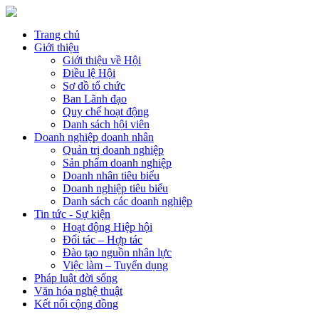
Trang chủ
Giới thiệu
Giới thiệu về Hội
Điều lệ Hội
Sơ đồ tổ chức
Ban Lãnh đạo
Quy chế hoạt động
Danh sách hội viên
Doanh nghiệp doanh nhân
Quản trị doanh nghiệp
Sản phẩm doanh nghiệp
Doanh nhân tiêu biểu
Doanh nghiệp tiêu biểu
Danh sách các doanh nghiệp
Tin tức - Sự kiện
Hoạt động Hiệp hội
Đối tác – Hợp tác
Đào tạo nguồn nhân lực
Việc làm – Tuyển dụng
Pháp luật đời sống
Văn hóa nghệ thuật
Kết nối cộng đồng