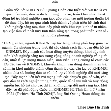
dân.
Giám đốc Sở KH&CN Bùi Quang Hoàn cho biết: Với vai trò là cơ
quan đầu mối, đơn vị đã tập trung chỉ đạo, triển khai nhiều hoạt
động hỗ trợ khởi nghiệp sáng tạo, góp phần tạo môi trường thuận lợi
để thúc đẩy, hỗ trợ quá trình hình thành và phát triển hệ sinh thái
khởi nghiệp sáng tạo, thúc đẩy phát triển khu vực kinh tế tư nhân,
tạo việc làm và phát huy tinh thần sáng tạo trong phát triển kinh tế -
xã hội địa phương.
"Thời gian tới, ngành KH&CN tiếp tục tăng cường phối hợp giữa các
ngành, địa phương trong thực thi các chính sách liên quan đến hỗ trợ
KNĐMST. Đẩy mạnh các hoạt động truyền thông, khơi dậy tinh
thần khởi nghiệp sáng tạo trong cộng đồng doanh nghiệp và người
dân, nhất là lực lượng thanh niên, sinh viên. Tăng cường tổ chức các
lớp đào tạo về KNĐMST, khuyến khích, vận động doanh nhân trẻ,
cá nhân khởi nghiệp thành công thành lập các câu lạc bộ KNĐMST
nhằm chia sẻ, hướng dẫn tư vấn hỗ trợ về khởi nghiệp đổi mới sáng
tạo. Đẩy mạnh liên kết với mạng lưới các chuyên gia, cố vấn, các
quỹ đầu tư khởi nghiệp trong nước, quốc tế để thu hút và huy động
nguồn lực hỗ trợ cho các dự án khởi nghiệp đổi mới sáng tạo. Mới
đây, sở đã phát động Cuộc thi KNĐMST Hà Tĩnh lần thứ 7 năm
2024 (Techfest Hà Tĩnh 2024)", ông Bùi Quang Hoàn thông tin
thêm.
Theo Báo Hà Tĩnh