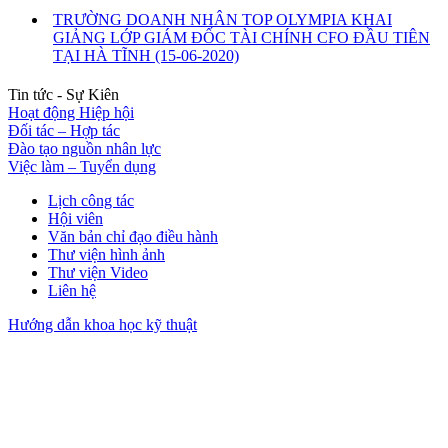
TRƯỜNG DOANH NHÂN TOP OLYMPIA KHAI
GIẢNG LỚP GIÁM ĐỐC TÀI CHÍNH CFO ĐẦU TIÊN
TẠI HÀ TĨNH
(15-06-2020)
Tin tức - Sự Kiên
Hoạt động Hiệp hội
Đối tác – Hợp tác
Đào tạo nguồn nhân lực
Việc làm – Tuyển dụng
Lịch công tác
Hội viên
Văn bản chỉ đạo điều hành
Thư viện hình ảnh
Thư viện Video
Liên hệ
Hướng dẫn khoa học kỹ thuật
Thống kê truy cập