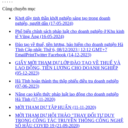
. . . . .
Cùng chuyên mục
Khơi dậy tinh thần khởi nghiệp sáng tạo trong doanh
nghiệp, người dân
(17-05-2024)
Phổ biến chính sách pháp luật cho doanh nghiệp ở Khu kinh
tế Vũng Áng
(16-05-2024)
Đào tạo về thuế, tiền lương, bảo hiểm cho doanh nghiệp Hà
Tĩnh Cập nhật: Thứ 6, 08/12/2023 | 12:12 GMT+7
EmailPrintTwitter Facebook
(14-12-2023)
GIẤY MỜI THAM DỰ LỚP ĐÀO TẠO VỀ THUẾ VÀ
LAO ĐỘNG, TIỀN LƯƠNG CHO DOANH NGHIỆP
(05-12-2023)
Hà Tĩnh hoàn thành thu thập phiếu điều tra doanh nghiệp
(07-06-2023)
Nâng cao kiến thức pháp luật lao động cho doanh nghiệp
Hà Tĩnh
(17-11-2020)
MỜI THAM DỰ TẬP HUẤN
(11-11-2020)
MỜI THAM DỰ HỘI THẢO "THAY ĐỔI TƯ DUY
TRONG CÔNG TÁC TRUYỀN THÔNG CÔNG NGHỆ
SỐ HẬU COVID 19
(21-09-2020)