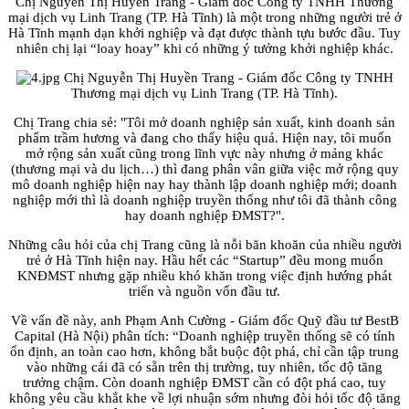
Chị Nguyễn Thị Huyền Trang - Giám đốc Công ty TNHH Thương
mại dịch vụ Linh Trang (TP. Hà Tĩnh) là một trong những người trẻ ở
Hà Tĩnh mạnh dạn khởi nghiệp và đạt được thành tựu bước đầu. Tuy
nhiên chị lại “loay hoay” khi có những ý tưởng khởi nghiệp khác.
Chị Nguyễn Thị Huyền Trang - Giám đốc Công ty TNHH
Thương mại dịch vụ Linh Trang (TP. Hà Tĩnh).
Chị Trang chia sẻ: "Tôi mở doanh nghiệp sản xuất, kinh doanh sản
phẩm trầm hương và đang cho thấy hiệu quả. Hiện nay, tôi muốn
mở rộng sản xuất cũng trong lĩnh vực này nhưng ở mảng khác
(thương mại và du lịch…) thì đang phân vân giữa việc mở rộng quy
mô doanh nghiệp hiện nay hay thành lập doanh nghiệp mới; doanh
nghiệp mới thì là doanh nghiệp truyền thống như tôi đã thành công
hay doanh nghiệp ĐMST?".
Những câu hỏi của chị Trang cũng là nỗi băn khoăn của nhiều người
trẻ ở Hà Tĩnh hiện nay. Hầu hết các “Startup” đều mong muốn
KNĐMST nhưng gặp nhiều khó khăn trong việc định hướng phát
triển và nguồn vốn đầu tư.
Về vấn đề này, anh Phạm Anh Cường - Giám đốc Quỹ đầu tư BestB
Capital (Hà Nội) phân tích: “Doanh nghiệp truyền thống sẽ có tính
ổn định, an toàn cao hơn, không bắt buộc đột phá, chỉ cần tập trung
vào những cái đã có sẵn trên thị trường, tuy nhiên, tốc độ tăng
trưởng chậm. Còn doanh nghiệp ĐMST cần có đột phá cao, tuy
không yêu cầu khắt khe về lợi nhuận sớm nhưng đòi hỏi tốc độ tăng