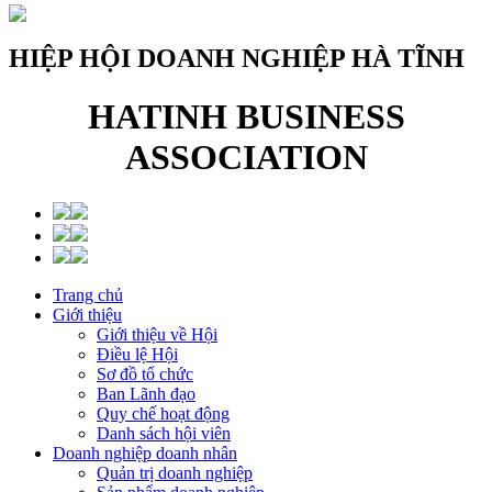
HIỆP HỘI DOANH NGHIỆP HÀ TĨNH
HATINH BUSINESS
ASSOCIATION
Trang chủ
Giới thiệu
Giới thiệu về Hội
Điều lệ Hội
Sơ đồ tổ chức
Ban Lãnh đạo
Quy chế hoạt động
Danh sách hội viên
Doanh nghiệp doanh nhân
Quản trị doanh nghiệp