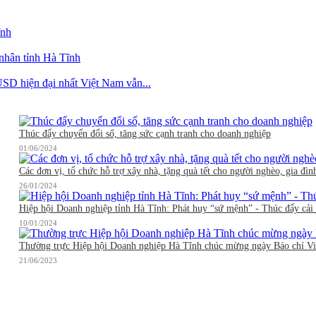
ĩnh
 nhân tỉnh Hà Tĩnh
SD hiện đại nhất Việt Nam vẫn...
Thúc đẩy chuyển đổi số, tăng sức cạnh tranh cho doanh nghiệp
01/06/2024
Các đơn vị, tổ chức hỗ trợ xây nhà, tặng quà tết cho người nghèo, gia đìn
26/01/2024
Hiệp hội Doanh nghiệp tỉnh Hà Tĩnh: Phát huy “sứ mệnh” - Thúc đẩy cải 
10/01/2024
Thường trực Hiệp hội Doanh nghiệp Hà Tĩnh chúc mừng ngày Báo chí V
21/06/2023