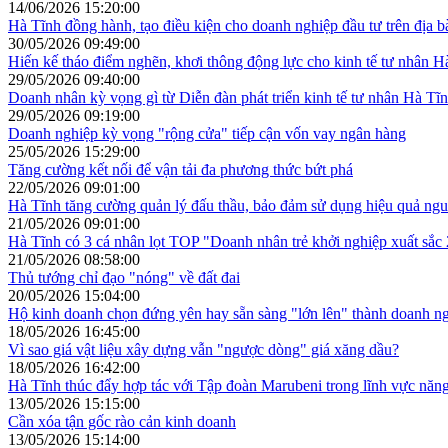
14/06/2026 15:20:00
Hà Tĩnh đồng hành, tạo điều kiện cho doanh nghiệp đầu tư trên địa b
30/05/2026 09:49:00
Hiến kế tháo điểm nghẽn, khơi thông động lực cho kinh tế tư nhân H
29/05/2026 09:40:00
Doanh nhân kỳ vọng gì từ Diễn đàn phát triển kinh tế tư nhân Hà Tĩ
29/05/2026 09:19:00
Doanh nghiệp kỳ vọng "rộng cửa" tiếp cận vốn vay ngân hàng
25/05/2026 15:29:00
Tăng cường kết nối để vận tải đa phương thức bứt phá
22/05/2026 09:01:00
Hà Tĩnh tăng cường quản lý đấu thầu, bảo đảm sử dụng hiệu quả ng
21/05/2026 09:01:00
Hà Tĩnh có 3 cá nhân lọt TOP "Doanh nhân trẻ khởi nghiệp xuất sắc
21/05/2026 08:58:00
Thủ tướng chỉ đạo "nóng" về đất đai
20/05/2026 15:04:00
Hộ kinh doanh chọn đứng yên hay sẵn sàng "lớn lên" thành doanh n
18/05/2026 16:45:00
Vì sao giá vật liệu xây dựng vẫn "ngược dòng" giá xăng dầu?
18/05/2026 16:42:00
Hà Tĩnh thúc đẩy hợp tác với Tập đoàn Marubeni trong lĩnh vực năn
13/05/2026 15:15:00
Cần xóa tận gốc rào cản kinh doanh
13/05/2026 15:14:00