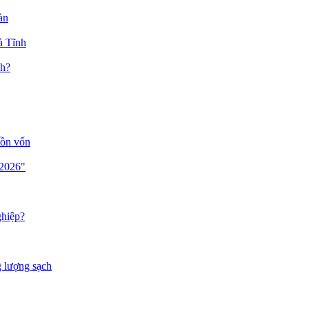
àn
à Tĩnh
nh?
uồn vốn
 2026"
ghiệp?
g lượng sạch