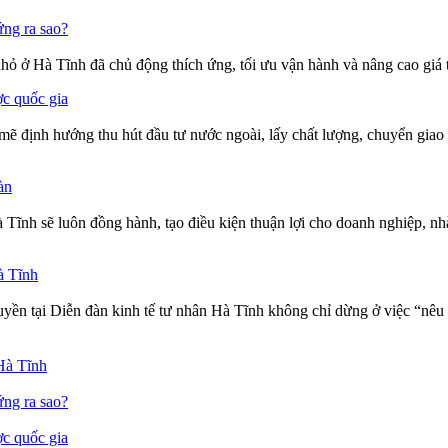
ứng ra sao?
nhỏ ở Hà Tĩnh đã chủ động thích ứng, tối ưu vận hành và nâng cao giá 
ợc quốc gia
định hướng thu hút đầu tư nước ngoài, lấy chất lượng, chuyển giao cô
àn
nh sẽ luôn đồng hành, tạo điều kiện thuận lợi cho doanh nghiệp, nhà
à Tĩnh
yền tại Diễn đàn kinh tế tư nhân Hà Tĩnh không chỉ dừng ở việc “nêu 
Hà Tĩnh
ứng ra sao?
ợc quốc gia