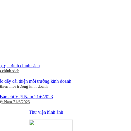
h chính sách
thiện môi trường kinh doanh
iệt Nam 21/6/2023
Thư viện hình ảnh