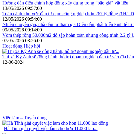
Hướng dẫn điều chỉnh hợp đồng xây dựng trong "bão giá" vật liệu
13/05/2026 09:57:00
Toàn cảnh khu vực đầu tư cụm công nghiệp hơn 267 tỷ đồng ở Hà T
12/05/2026 09:54:00
Nhiều chuyên gia, nhà đầu tư tham gia Diễn đàn phát triển kinh tế tư
09/05/2026 09:14:00
Vòm thép rộng 50.000m2 đổ sập hoàn toàn nhưng công trình 2,2 tỷ U
07/05/2026 08:26:00
Hoạt động Hiệp hội
Thị xã Kỳ Anh sẽ đồng hành, hỗ trợ doanh nghiệp đầu tư vào địa bàn
12-06-2024
Việc làm – Tuyển dụng
Hà Tĩnh giải quyết việc làm cho hơn 11.000 lao...