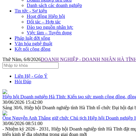
Danh sách các doanh nghiệp
Tin tức - Sự kiện
Hoạt động Hiệp hội
Đối tác – Hợp tác
Đào tạo nguồn nhân lực
Việc làm – Tuyển dụng
Pháp luật đời sống
Văn hóa nghệ thuật
Kết nối cộng đồng
Thứ Năm, 6/8/2026
DOANH NGHIỆP - DOANH NHÂN HÀ TĨNH:
Liên Hệ - Góp Ý
Hỏi Đáp
Hiệp hội Doanh nghiệp Hà Tĩnh: Kiến tạo sức mạnh cộng đồng, đồng
30/06/2026 15:42:00
Sáng 30/6, Hiệp hội Doanh nghiệp tỉnh Hà Tĩnh tổ chức Đại hội đại b
Ông Nguyễn Anh Thắng giữ chức Chủ tịch Hiệp hội Doanh nghiệp 
30/06/2026 08:51:00
- Nhiệm kỳ 2026 - 2031, Hiệp hội Doanh nghiệp tỉnh Hà Tĩnh đặt mục
triển kinh tế địa phương trong giai đoạn mới