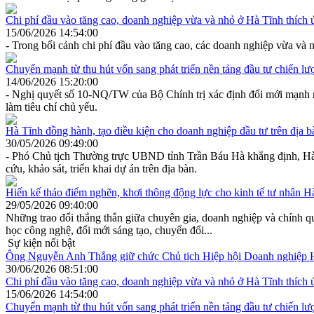
Chi phí đầu vào tăng cao, doanh nghiệp vừa và nhỏ ở Hà Tĩnh thích 
15/06/2026 14:54:00
- Trong bối cảnh chi phí đầu vào tăng cao, các doanh nghiệp vừa và 
Chuyển mạnh từ thu hút vốn sang phát triển nền tảng đầu tư chiến lư
14/06/2026 15:20:00
- Nghị quyết số 10-NQ/TW của Bộ Chính trị xác định đổi mới mạnh mẽ 
làm tiêu chí chủ yếu.
Hà Tĩnh đồng hành, tạo điều kiện cho doanh nghiệp đầu tư trên địa b
30/05/2026 09:49:00
- Phó Chủ tịch Thường trực UBND tỉnh Trần Báu Hà khẳng định, Hà Tĩ
cứu, khảo sát, triển khai dự án trên địa bàn.
Hiến kế tháo điểm nghẽn, khơi thông động lực cho kinh tế tư nhân H
29/05/2026 09:40:00
Những trao đổi thẳng thắn giữa chuyên gia, doanh nghiệp và chính qu
học công nghệ, đổi mới sáng tạo, chuyển đổi...
Sự kiện nổi bật
Ông Nguyễn Anh Thắng giữ chức Chủ tịch Hiệp hội Doanh nghiệp 
30/06/2026 08:51:00
Chi phí đầu vào tăng cao, doanh nghiệp vừa và nhỏ ở Hà Tĩnh thích 
15/06/2026 14:54:00
Chuyển mạnh từ thu hút vốn sang phát triển nền tảng đầu tư chiến lư