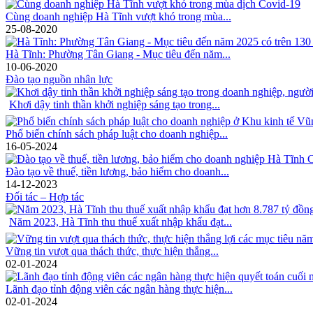
Cùng doanh nghiệp Hà Tĩnh vượt khó trong mùa...
25-08-2020
Hà Tĩnh: Phường Tân Giang - Mục tiêu đến năm...
10-06-2020
Đào tạo nguồn nhân lực
Khơi dậy tinh thần khởi nghiệp sáng tạo trong...
Phổ biến chính sách pháp luật cho doanh nghiệp...
16-05-2024
Đào tạo về thuế, tiền lương, bảo hiểm cho doanh...
14-12-2023
Đối tác – Hợp tác
Năm 2023, Hà Tĩnh thu thuế xuất nhập khẩu đạt...
Vững tin vượt qua thách thức, thực hiện thắng...
02-01-2024
Lãnh đạo tỉnh động viên các ngân hàng thực hiện...
02-01-2024