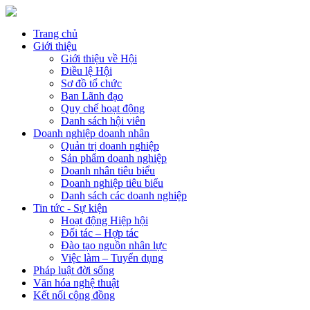
Trang chủ
Giới thiệu
Giới thiệu về Hội
Điều lệ Hội
Sơ đồ tổ chức
Ban Lãnh đạo
Quy chế hoạt động
Danh sách hội viên
Doanh nghiệp doanh nhân
Quản trị doanh nghiệp
Sản phẩm doanh nghiệp
Doanh nhân tiêu biểu
Doanh nghiệp tiêu biểu
Danh sách các doanh nghiệp
Tin tức - Sự kiện
Hoạt động Hiệp hội
Đối tác – Hợp tác
Đào tạo nguồn nhân lực
Việc làm – Tuyển dụng
Pháp luật đời sống
Văn hóa nghệ thuật
Kết nối cộng đồng