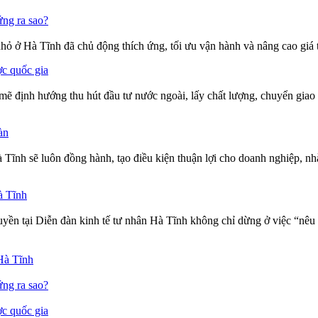
ứng ra sao?
nhỏ ở Hà Tĩnh đã chủ động thích ứng, tối ưu vận hành và nâng cao giá 
ợc quốc gia
định hướng thu hút đầu tư nước ngoài, lấy chất lượng, chuyển giao cô
àn
nh sẽ luôn đồng hành, tạo điều kiện thuận lợi cho doanh nghiệp, nhà
à Tĩnh
yền tại Diễn đàn kinh tế tư nhân Hà Tĩnh không chỉ dừng ở việc “nêu 
Hà Tĩnh
ứng ra sao?
ợc quốc gia