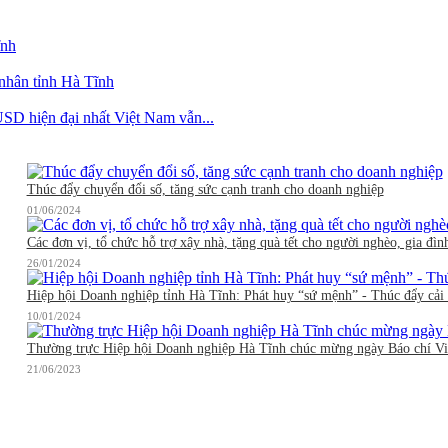
ĩnh
 nhân tỉnh Hà Tĩnh
SD hiện đại nhất Việt Nam vẫn...
Thúc đẩy chuyển đổi số, tăng sức cạnh tranh cho doanh nghiệp
01/06/2024
Các đơn vị, tổ chức hỗ trợ xây nhà, tặng quà tết cho người nghèo, gia đìn
26/01/2024
Hiệp hội Doanh nghiệp tỉnh Hà Tĩnh: Phát huy “sứ mệnh” - Thúc đẩy cải 
10/01/2024
Thường trực Hiệp hội Doanh nghiệp Hà Tĩnh chúc mừng ngày Báo chí V
21/06/2023