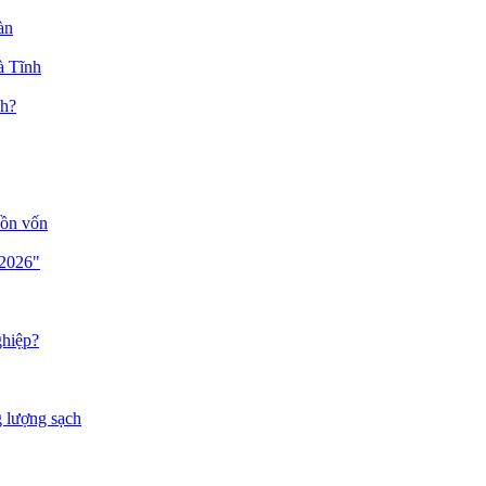
àn
à Tĩnh
nh?
uồn vốn
 2026"
ghiệp?
g lượng sạch