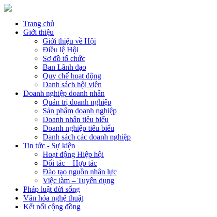
Trang chủ
Giới thiệu
Giới thiệu về Hội
Điều lệ Hội
Sơ đồ tổ chức
Ban Lãnh đạo
Quy chế hoạt động
Danh sách hội viên
Doanh nghiệp doanh nhân
Quản trị doanh nghiệp
Sản phẩm doanh nghiệp
Doanh nhân tiêu biểu
Doanh nghiệp tiêu biểu
Danh sách các doanh nghiệp
Tin tức - Sự kiện
Hoạt động Hiệp hội
Đối tác – Hợp tác
Đào tạo nguồn nhân lực
Việc làm – Tuyển dụng
Pháp luật đời sống
Văn hóa nghệ thuật
Kết nối cộng đồng