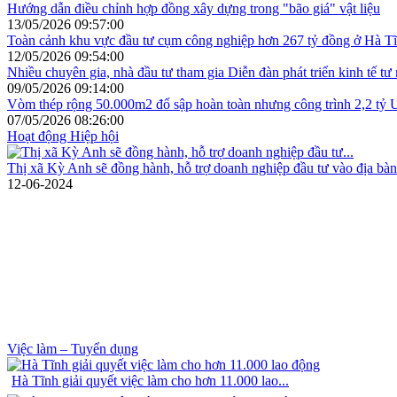
Hướng dẫn điều chỉnh hợp đồng xây dựng trong "bão giá" vật liệu
13/05/2026 09:57:00
Toàn cảnh khu vực đầu tư cụm công nghiệp hơn 267 tỷ đồng ở Hà T
12/05/2026 09:54:00
Nhiều chuyên gia, nhà đầu tư tham gia Diễn đàn phát triển kinh tế tư
09/05/2026 09:14:00
Vòm thép rộng 50.000m2 đổ sập hoàn toàn nhưng công trình 2,2 tỷ U
07/05/2026 08:26:00
Hoạt động Hiệp hội
Thị xã Kỳ Anh sẽ đồng hành, hỗ trợ doanh nghiệp đầu tư vào địa bàn
12-06-2024
Việc làm – Tuyển dụng
Hà Tĩnh giải quyết việc làm cho hơn 11.000 lao...