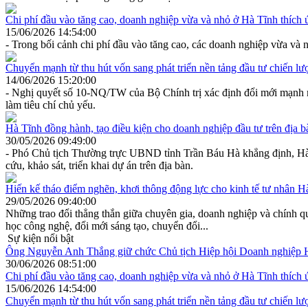
Chi phí đầu vào tăng cao, doanh nghiệp vừa và nhỏ ở Hà Tĩnh thích 
15/06/2026 14:54:00
- Trong bối cảnh chi phí đầu vào tăng cao, các doanh nghiệp vừa và 
Chuyển mạnh từ thu hút vốn sang phát triển nền tảng đầu tư chiến lư
14/06/2026 15:20:00
- Nghị quyết số 10-NQ/TW của Bộ Chính trị xác định đổi mới mạnh mẽ 
làm tiêu chí chủ yếu.
Hà Tĩnh đồng hành, tạo điều kiện cho doanh nghiệp đầu tư trên địa b
30/05/2026 09:49:00
- Phó Chủ tịch Thường trực UBND tỉnh Trần Báu Hà khẳng định, Hà Tĩ
cứu, khảo sát, triển khai dự án trên địa bàn.
Hiến kế tháo điểm nghẽn, khơi thông động lực cho kinh tế tư nhân H
29/05/2026 09:40:00
Những trao đổi thẳng thắn giữa chuyên gia, doanh nghiệp và chính qu
học công nghệ, đổi mới sáng tạo, chuyển đổi...
Sự kiện nổi bật
Ông Nguyễn Anh Thắng giữ chức Chủ tịch Hiệp hội Doanh nghiệp 
30/06/2026 08:51:00
Chi phí đầu vào tăng cao, doanh nghiệp vừa và nhỏ ở Hà Tĩnh thích 
15/06/2026 14:54:00
Chuyển mạnh từ thu hút vốn sang phát triển nền tảng đầu tư chiến lư