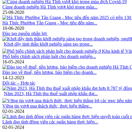
Cùng doanh nghiệp Hà Tĩnh vượt khó trong mùa...
25-08-2020
Hà Tĩnh: Phường Tân Giang - Mục tiêu đến năm...
10-06-2020
Đào tạo nguồn nhân lực
Khơi dậy tinh thần khởi nghiệp sáng tạo trong...
Phổ biến chính sách pháp luật cho doanh nghiệp...
16-05-2024
Đào tạo về thuế, tiền lương, bảo hiểm cho doanh...
14-12-2023
Đối tác – Hợp tác
Năm 2023, Hà Tĩnh thu thuế xuất nhập khẩu đạt...
Vững tin vượt qua thách thức, thực hiện thắng...
02-01-2024
Lãnh đạo tỉnh động viên các ngân hàng thực hiện...
02-01-2024