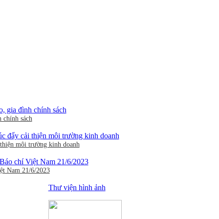
h chính sách
thiện môi trường kinh doanh
iệt Nam 21/6/2023
Thư viện hình ảnh