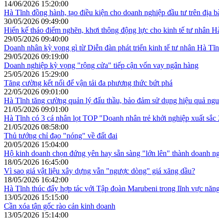
14/06/2026 15:20:00
Hà Tĩnh đồng hành, tạo điều kiện cho doanh nghiệp đầu tư trên địa b
30/05/2026 09:49:00
Hiến kế tháo điểm nghẽn, khơi thông động lực cho kinh tế tư nhân H
29/05/2026 09:40:00
Doanh nhân kỳ vọng gì từ Diễn đàn phát triển kinh tế tư nhân Hà Tĩ
29/05/2026 09:19:00
Doanh nghiệp kỳ vọng "rộng cửa" tiếp cận vốn vay ngân hàng
25/05/2026 15:29:00
Tăng cường kết nối để vận tải đa phương thức bứt phá
22/05/2026 09:01:00
Hà Tĩnh tăng cường quản lý đấu thầu, bảo đảm sử dụng hiệu quả ng
21/05/2026 09:01:00
Hà Tĩnh có 3 cá nhân lọt TOP "Doanh nhân trẻ khởi nghiệp xuất sắc
21/05/2026 08:58:00
Thủ tướng chỉ đạo "nóng" về đất đai
20/05/2026 15:04:00
Hộ kinh doanh chọn đứng yên hay sẵn sàng "lớn lên" thành doanh n
18/05/2026 16:45:00
Vì sao giá vật liệu xây dựng vẫn "ngược dòng" giá xăng dầu?
18/05/2026 16:42:00
Hà Tĩnh thúc đẩy hợp tác với Tập đoàn Marubeni trong lĩnh vực năn
13/05/2026 15:15:00
Cần xóa tận gốc rào cản kinh doanh
13/05/2026 15:14:00