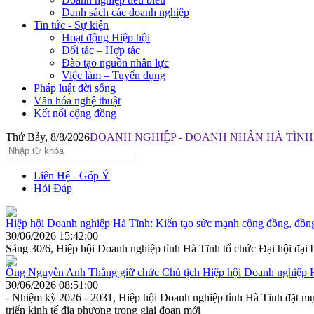
Danh sách các doanh nghiệp
Tin tức - Sự kiện
Hoạt động Hiệp hội
Đối tác – Hợp tác
Đào tạo nguồn nhân lực
Việc làm – Tuyển dụng
Pháp luật đời sống
Văn hóa nghệ thuật
Kết nối cộng đồng
Thứ Bảy, 8/8/2026
DOANH NGHIỆP - DOANH NHÂN HÀ TĨNH: 
Liên Hệ - Góp Ý
Hỏi Đáp
Hiệp hội Doanh nghiệp Hà Tĩnh: Kiến tạo sức mạnh cộng đồng, đồng
30/06/2026 15:42:00
Sáng 30/6, Hiệp hội Doanh nghiệp tỉnh Hà Tĩnh tổ chức Đại hội đại b
Ông Nguyễn Anh Thắng giữ chức Chủ tịch Hiệp hội Doanh nghiệp 
30/06/2026 08:51:00
- Nhiệm kỳ 2026 - 2031, Hiệp hội Doanh nghiệp tỉnh Hà Tĩnh đặt mục
triển kinh tế địa phương trong giai đoạn mới