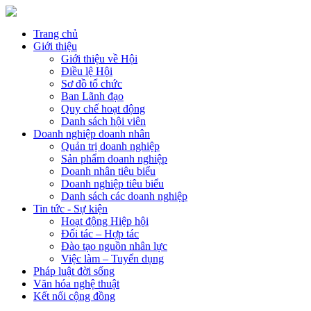
Trang chủ
Giới thiệu
Giới thiệu về Hội
Điều lệ Hội
Sơ đồ tổ chức
Ban Lãnh đạo
Quy chế hoạt động
Danh sách hội viên
Doanh nghiệp doanh nhân
Quản trị doanh nghiệp
Sản phẩm doanh nghiệp
Doanh nhân tiêu biểu
Doanh nghiệp tiêu biểu
Danh sách các doanh nghiệp
Tin tức - Sự kiện
Hoạt động Hiệp hội
Đối tác – Hợp tác
Đào tạo nguồn nhân lực
Việc làm – Tuyển dụng
Pháp luật đời sống
Văn hóa nghệ thuật
Kết nối cộng đồng