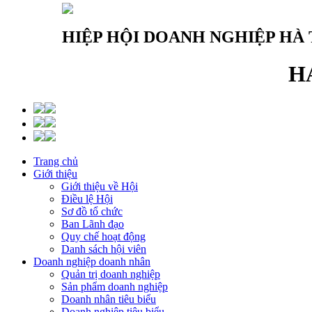
HIỆP HỘI DOANH NGHIỆP HÀ 
H
Trang chủ
Giới thiệu
Giới thiệu về Hội
Điều lệ Hội
Sơ đồ tổ chức
Ban Lãnh đạo
Quy chế hoạt động
Danh sách hội viên
Doanh nghiệp doanh nhân
Quản trị doanh nghiệp
Sản phẩm doanh nghiệp
Doanh nhân tiêu biểu
Doanh nghiệp tiêu biểu