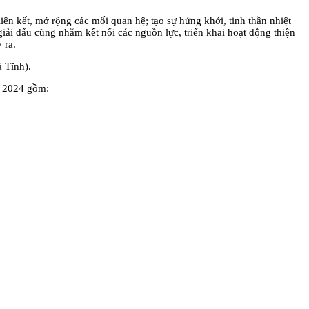
iên kết, mở rộng các mối quan hệ; tạo sự hứng khởi, tinh thần nhiệt
iải đấu cũng nhằm kết nối các nguồn lực, triển khai hoạt động thiện
 ra.
à Tĩnh).
m 2024 gồm: