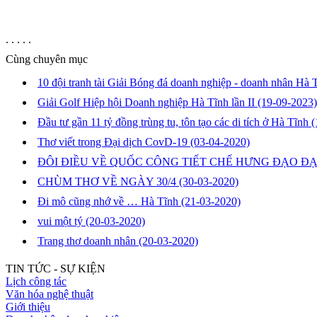
. . . . .
Cùng chuyên mục
10 đội tranh tài Giải Bóng đá doanh nghiệp - doanh nhân Hà
Giải Golf Hiệp hội Doanh nghiệp Hà Tĩnh lần II
(19-09-2023)
Đầu tư gần 11 tỷ đồng trùng tu, tôn tạo các di tích ở Hà Tĩnh
(
Thơ viết trong Đại dịch CovD-19
(03-04-2020)
ĐÔI ĐIỀU VỀ QUỐC CÔNG TIẾT CHẾ HƯNG ĐẠO 
CHÙM THƠ VỀ NGÀY 30/4
(30-03-2020)
Đi mô cũng nhớ về … Hà Tĩnh
(21-03-2020)
vui một tý
(20-03-2020)
Trang thơ doanh nhân
(20-03-2020)
TIN TỨC - SỰ KIỆN
Lịch công tác
Văn hóa nghệ thuật
Giới thiệu