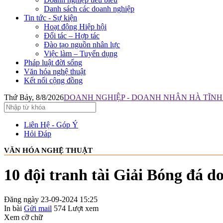
Danh sách các doanh nghiệp
Tin tức - Sự kiện
Hoạt động Hiệp hội
Đối tác – Hợp tác
Đào tạo nguồn nhân lực
Việc làm – Tuyển dụng
Pháp luật đời sống
Văn hóa nghệ thuật
Kết nối cộng đồng
Thứ Bảy, 8/8/2026
DOANH NGHIỆP - DOANH NHÂN HÀ TĨNH: 
Liên Hệ - Góp Ý
Hỏi Đáp
VĂN HÓA NGHỆ THUẬT
10 đội tranh tài Giải Bóng đá 
Đăng ngày 23-09-2024 15:25
In bài
Gửi mail
574
Lượt xem
Xem cỡ chữ