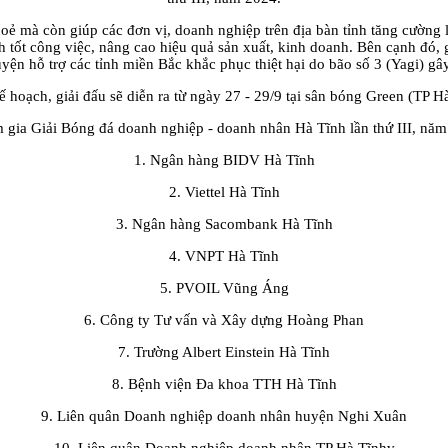
hoẻ mà còn giúp các đơn vị, doanh nghiệp trên địa bàn tỉnh tăng cường l
tốt công việc, nâng cao hiệu quả sản xuất, kinh doanh. Bên cạnh đó, g
yện hỗ trợ các tỉnh miền Bắc khắc phục thiệt hại do bão số 3 (Yagi) gây
 hoạch, giải đấu sẽ diễn ra từ ngày 27 - 29/9 tại sân bóng Green (TP H
m gia Giải Bóng đá doanh nghiệp - doanh nhân Hà Tĩnh lần thứ III, nă
1. Ngân hàng BIDV Hà Tĩnh
2. Viettel Hà Tĩnh
3. Ngân hàng Sacombank Hà Tĩnh
4. VNPT Hà Tĩnh
5. PVOIL Vũng Áng
6. Công ty Tư vấn và Xây dựng Hoàng Phan
7. Trường Albert Einstein Hà Tĩnh
8. Bệnh viện Đa khoa TTH Hà Tĩnh
9. Liên quân Doanh nghiệp doanh nhân huyện Nghi Xuân
10. Liên quân Doanh nghiệp doanh nhân TP Hà Tĩnhv