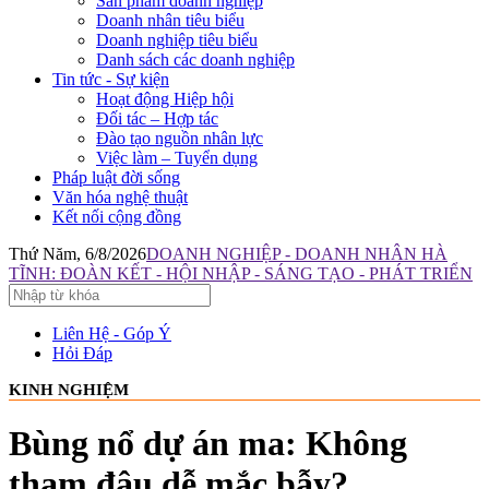
Sản phẩm doanh nghiệp
Doanh nhân tiêu biểu
Doanh nghiệp tiêu biểu
Danh sách các doanh nghiệp
Tin tức - Sự kiện
Hoạt động Hiệp hội
Đối tác – Hợp tác
Đào tạo nguồn nhân lực
Việc làm – Tuyển dụng
Pháp luật đời sống
Văn hóa nghệ thuật
Kết nối cộng đồng
Thứ Năm, 6/8/2026
DOANH NGHIỆP - DOANH NHÂN HÀ
TĨNH: ĐOÀN KẾT - HỘI NHẬP - SÁNG TẠO - PHÁT TRIỂN
Liên Hệ - Góp Ý
Hỏi Đáp
KINH NGHIỆM
Bùng nổ dự án ma: Không
tham đâu dễ mắc bẫy?