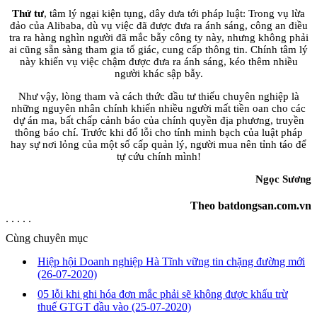
Thứ tư
, tâm lý ngại kiện tụng, dây dưa tới pháp luật: Trong vụ lừa
đảo của Alibaba, dù vụ việc đã được đưa ra ánh sáng, công an điều
tra ra hàng nghìn người đã mắc bẫy công ty này, nhưng không phải
ai cũng sẵn sàng tham gia tố giác, cung cấp thông tin. Chính tâm lý
này khiến vụ việc chậm được đưa ra ánh sáng, kéo thêm nhiều
người khác sập bẫy.
Như vậy, lòng tham và cách thức đầu tư thiếu chuyên nghiệp là
những nguyên nhân chính khiến nhiều người mất tiền oan cho các
dự án ma, bất chấp cảnh báo của chính quyền địa phương, truyền
thông báo chí. Trước khi đổ lỗi cho tính minh bạch của luật pháp
hay sự nơi lỏng của một số cấp quản lý, người mua nên tỉnh táo để
tự cứu chính mình!
Ngọc Sương
Theo batdongsan.com.vn
. . . . .
Cùng chuyên mục
Hiệp hội Doanh nghiệp Hà Tĩnh vững tin chặng đường mới
(26-07-2020)
05 lỗi khi ghi hóa đơn mắc phải sẽ không được khấu trừ
thuế GTGT đầu vào
(25-07-2020)