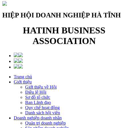
HIỆP HỘI DOANH NGHIỆP HÀ TĨNH
HATINH BUSINESS
ASSOCIATION
Trang chủ
Giới thiệu
Giới thiệu về Hội
Điều lệ Hội
Sơ đồ tổ chức
Ban Lãnh đạo
Quy chế hoạt động
Danh sách hội viên
Doanh nghiệp doanh nhân
Quản trị doanh nghiệp