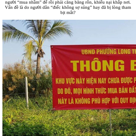
người “mua nhầm” để rồi phải căng băng rôn, khiếu nại khắp nơi.
Vấn đề là do người dân “điếc không sợ súng” hay đã bị lòng tham
bịt mắt?