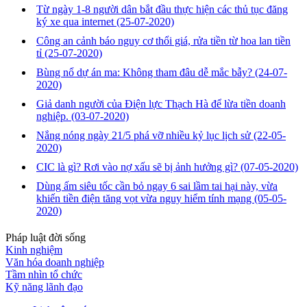
Từ ngày 1-8 người dân bắt đầu thực hiện các thủ tục đăng
ký xe qua internet
(25-07-2020)
Công an cảnh báo nguy cơ thổi giá, rửa tiền từ hoa lan tiền
tỉ
(25-07-2020)
Bùng nổ dự án ma: Không tham đâu dễ mắc bẫy?
(24-07-
2020)
Giả danh người của Điện lực Thạch Hà để lừa tiền doanh
nghiệp.
(03-07-2020)
Nắng nóng ngày 21/5 phá vỡ nhiều kỷ lục lịch sử
(22-05-
2020)
CIC là gì? Rơi vào nợ xấu sẽ bị ảnh hưởng gì?
(07-05-2020)
Dùng ấm siêu tốc cần bỏ ngay 6 sai lầm tai hại này, vừa
khiến tiền điện tăng vọt vừa nguy hiểm tính mạng
(05-05-
2020)
Pháp luật đời sống
Kinh nghiệm
Văn hóa doanh nghiệp
Tầm nhìn tổ chức
Kỹ năng lãnh đạo