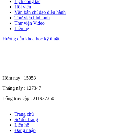
Lịch công tác
Hội viên
Văn bản chỉ đạo điều hành
Thư viện hình ảnh
Thư viện Video
Liên hệ
Hướng dẫn khoa học kỹ thuật
Thống kê truy cập
Hôm nay :
15053
Tháng này :
127347
Tổng truy cập :
211937350
Trang chủ
Sơ đồ Trang
Liên hệ
Đăng nhập