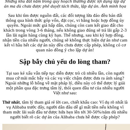
Những khu đất nằm trong quy hoạch thường được lợi dụng lập dự
án ma dù chưa được phê duyệt tách thửa, lập dự án. Ảnh minh họa
Sau khi tìm được nguồn đất, các đối tượng lừa đảo đều bán đất
thông qua hình thức góp vốn, đặt cọc, vi bằng hoặc hợp đồng ủy
quyền. Ngoài mức giá hấp dẫn, chúng còn cam kết giao đất cho
khách trong vòng 3-6 tháng, nếu không giao đúng sẽ trả lãi gấp 2-3
lần lãi ngân hàng cùng kỳ hạn. Thế nhưng, sau khi ký hợp đồng,
nhận tiền của nhiều người, chúng sẽ không thực hiện dự án như cam
kết vì hầu hết các dự án này đều chưa được cấp phép, không có cơ
quan nào đồng ý cho lập dự án!
Sập bẫy chủ yếu do lòng tham?
Tại sao kẻ xấu vẫn tiếp tục diễn được trò cũ nhiều lần, còn người
mua cứ mãi mắc bẫy và các vụ việc chậm được đưa ra ánh sáng?
Ngoài những lỗ hổng về mặt pháp lý, điều này có thể được lý giải
một phần qua đặc trưng tâm lý, thói quen đầu tư của nhiều người
Việt như sau:
Thứ nhất
, tâm lý tham giá rẻ lời cao, chiết khấu cao: Ví dụ rõ nhất là
vụ Alibaba trước đây, người dân đâu dễ gì mất tiền nếu không vì
tham mức lãi suất đầu tư được hứa hẹn lên tới 30-50%/năm dù nhiều
người biết rõ các dự án của Alibaba chưa hề được cấp phép?