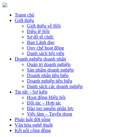
Trang chủ
Giới thiệu
Giới thiệu về Hội
Điều lệ Hội
Sơ đồ tổ chức
Ban Lãnh đạo
Quy chế hoạt động
Danh sách hội viên
Doanh nghiệp doanh nhân
Quản trị doanh nghiệp
Sản phẩm doanh nghiệp
Doanh nhân tiêu biểu
Doanh nghiệp tiêu biểu
Danh sách các doanh nghiệp
Tin tức - Sự kiện
Hoạt động Hiệp hội
Đối tác – Hợp tác
Đào tạo nguồn nhân lực
Việc làm – Tuyển dụng
Pháp luật đời sống
Văn hóa nghệ thuật
Kết nối cộng đồng