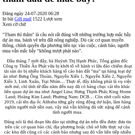
Đăng ngày 24-07-2020 06:28
In bài
Gửi mail
1522
Lượt xem
Xem cỡ chữ
"Tham thì thâm" là câu nói rất đúng với những trường hợp mắc bẫy
dự án ma, bánh vẽ trên đất nông nghiệp. Dù các cơ quan truyền
thông, chính quyền địa phương liên tục vào cuộc, cảnh báo, người
mua vẫn mắc bẫy “không trượt phát nào”.
Đầu tháng 7 mới đây, bà Huỳnh Thị Hạnh Phúc, Tổng giám đốc
Công ty Thiên Ân Phát vừa bị khởi tố về hành vi lừa đảo chiếm đoạt
tài sản do bị nhiều khách hàng tố cáo bán đất "ma" tại hàng loạt dự
án như: Bưng Ông Thoàn, Nguyễn Xiển 1, Nguyễn Xiển 2, Nguyễn
Xiển 3, Linh Xuân, Trại Nhím… Thực tế, đây không phải là vụ việc
mới mẻ, chỉ tính từ đầu năm đến nay đã có hàng chục cái tên khác
liên quan dự án ma như: Angel Lina; Hưng Thịnh Phát; King Home
Land; Hoàng Kim Land; Phương Nam; DCB… Còn nhớ cuối năm
2019, cái tên địa ốc Alibaba từng gây rúng động dư luận, làm hàng
nghìn người mất tiền oan, vậy mà vẫn không đủ sức nặng để cảnh
tỉnh người mua.
Đáng nói là thủ đoạn lừa đảo tại những dự án trên đều được đưa tin
trên các cơ quan báo chí, địa phương hoặc chủ sở hữu thực sự của
các khu đất cũng có các cảnh báo nhưng sau đó vẫn liên tiếp nhiều