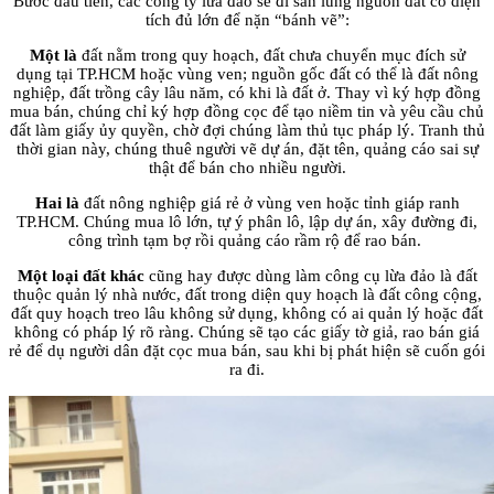
Bước đầu tiên, các công ty lừa đảo sẽ đi săn lùng nguồn đất có diện
tích đủ lớn để nặn “bánh vẽ”:
Một là
đất nằm trong quy hoạch, đất chưa chuyển mục đích sử
dụng tại TP.HCM hoặc vùng ven; nguồn gốc đất có thể là đất nông
nghiệp, đất trồng cây lâu năm, có khi là đất ở. Thay vì ký hợp đồng
mua bán, chúng chỉ ký hợp đồng cọc để tạo niềm tin và yêu cầu chủ
đất làm giấy ủy quyền, chờ đợi chúng làm thủ tục pháp lý. Tranh thủ
thời gian này, chúng thuê người vẽ dự án, đặt tên, quảng cáo sai sự
thật để bán cho nhiều người.
Hai là
đất nông nghiệp giá rẻ ở vùng ven hoặc tỉnh giáp ranh
TP.HCM. Chúng mua lô lớn, tự ý phân lô, lập dự án, xây đường đi,
công trình tạm bợ rồi quảng cáo rầm rộ để rao bán.
Một loại đất khác
cũng hay được dùng làm công cụ lừa đảo là đất
thuộc quản lý nhà nước, đất trong diện quy hoạch là đất công cộng,
đất quy hoạch treo lâu không sử dụng, không có ai quản lý hoặc đất
không có pháp lý rõ ràng. Chúng sẽ tạo các giấy tờ giả, rao bán giá
rẻ để dụ người dân đặt cọc mua bán, sau khi bị phát hiện sẽ cuốn gói
ra đi.