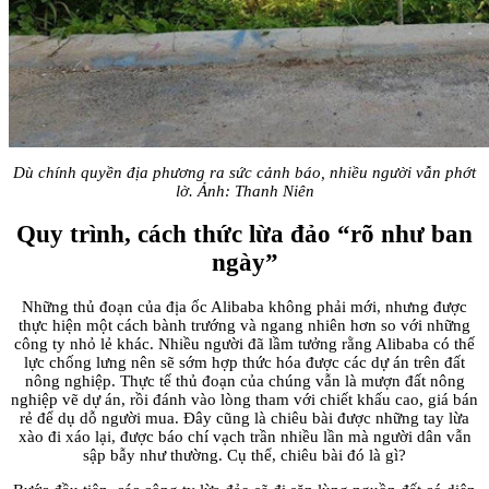
Dù chính quyền địa phương ra sức cảnh báo, nhiều người vẫn phớt
lờ. Ảnh: Thanh Niên
Quy trình, cách thức lừa đảo “rõ như ban
ngày”
Những thủ đoạn của địa ốc Alibaba không phải mới, nhưng được
thực hiện một cách bành trướng và ngang nhiên hơn so với những
công ty nhỏ lẻ khác. Nhiều người đã lầm tưởng rằng Alibaba có thế
lực chống lưng nên sẽ sớm hợp thức hóa được các dự án trên đất
nông nghiệp. Thực tế thủ đoạn của chúng vẫn là mượn đất nông
nghiệp vẽ dự án, rồi đánh vào lòng tham với chiết khấu cao, giá bán
rẻ để dụ dỗ người mua. Đây cũng là chiêu bài được những tay lừa
xào đi xáo lại, được báo chí vạch trần nhiều lần mà người dân vẫn
sập bẫy như thường. Cụ thể, chiêu bài đó là gì?