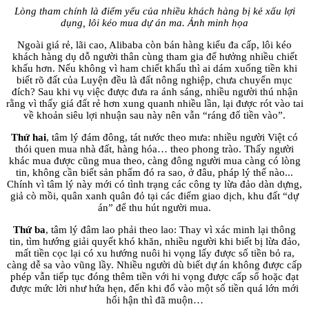
Lòng tham chính là điểm yếu của nhiều khách hàng bị kẻ xấu lợi
dụng, lôi kéo mua dự án ma. Ảnh minh họa
Ngoài giá rẻ, lãi cao, Alibaba còn bán hàng kiểu đa cấp, lôi kéo
khách hàng dụ dỗ người thân cùng tham gia để hưởng nhiều chiết
khấu hơn. Nếu không vì ham chiết khấu thì ai dám xuống tiền khi
biết rõ đất của Luyện đều là đất nông nghiệp, chưa chuyển mục
đích? Sau khi vụ việc được đưa ra ánh sáng, nhiều người thú nhận
rằng vì thấy giá đất rẻ hơn xung quanh nhiều lần, lại được rót vào tai
về khoản siêu lợi nhuận sau này nên vẫn “ráng đổ tiền vào”.
Thứ hai
, tâm lý đám đông, tát nước theo mưa: nhiều người Việt có
thói quen mua nhà đất, hàng hóa… theo phong trào. Thấy người
khác mua được cũng mua theo, càng đông người mua càng có lòng
tin, không cần biết sản phẩm đó ra sao, ở đâu, pháp lý thế nào...
Chính vì tâm lý này mới có tình trạng các công ty lừa đảo dàn dựng,
giả cò mồi, quân xanh quân đỏ tại các điểm giao dịch, khu đất “dự
án” để thu hút người mua.
Thứ ba
, tâm lý đâm lao phải theo lao: Thay vì xác minh lại thông
tin, tìm hướng giải quyết khó khăn, nhiều người khi biết bị lừa đảo,
mất tiền cọc lại có xu hướng nuôi hi vọng lấy được số tiền bỏ ra,
càng dễ sa vào vũng lầy. Nhiều người dù biết dự án không được cấp
phép vẫn tiếp tục đóng thêm tiền với hi vọng được cấp sổ hoặc đạt
được mức lời như hứa hẹn, đến khi đổ vào một số tiền quá lớn mới
hối hận thì đã muộn…