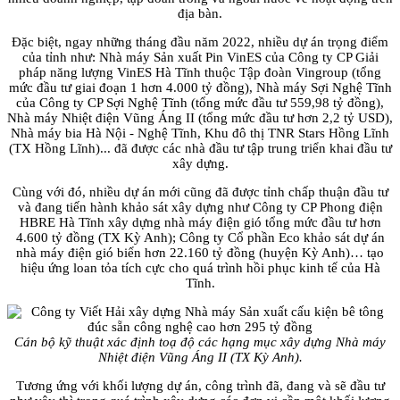
địa bàn.
Đặc biệt, ngay những tháng đầu năm 2022, nhiều dự án trọng điểm
của tỉnh như: Nhà máy Sản xuất Pin VinES của Công ty CP Giải
pháp năng lượng VinES Hà Tĩnh thuộc Tập đoàn Vingroup (tổng
mức đầu tư giai đoạn 1 hơn 4.000 tỷ đồng), Nhà máy Sợi Nghệ Tĩnh
của Công ty CP Sợi Nghệ Tĩnh (tổng mức đầu tư 559,98 tỷ đồng),
Nhà máy Nhiệt điện Vũng Áng II (tổng mức đầu tư hơn 2,2 tỷ USD),
Nhà máy bia Hà Nội - Nghệ Tĩnh, Khu đô thị TNR Stars Hồng Lĩnh
(TX Hồng Lĩnh)... đã được các nhà đầu tư tập trung triển khai đầu tư
xây dựng.
Cùng với đó, nhiều dự án mới cũng đã được tỉnh chấp thuận đầu tư
và đang tiến hành khảo sát xây dựng như Công ty CP Phong điện
HBRE Hà Tĩnh xây dựng nhà máy điện gió tổng mức đầu tư hơn
4.600 tỷ đồng (TX Kỳ Anh); Công ty Cổ phần Eco khảo sát dự án
nhà máy điện gió biển hơn 22.160 tỷ đồng (huyện Kỳ Anh)… tạo
hiệu ứng loan tỏa tích cực cho quá trình hồi phục kinh tế của Hà
Tĩnh.
Cán bộ kỹ thuật xác định toạ độ các hạng mục xây dựng Nhà máy
Nhiệt điện Vũng Áng II (TX Kỳ Anh).
Tương ứng với khối lượng dự án, công trình đã, đang và sẽ đầu tư