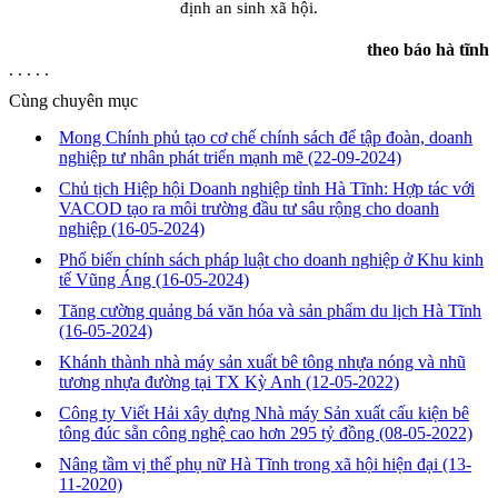
định an sinh xã hội.
theo báo hà tĩnh
. . . . .
Cùng chuyên mục
Mong Chính phủ tạo cơ chế chính sách để tập đoàn, doanh
nghiệp tư nhân phát triển mạnh mẽ
(22-09-2024)
Chủ tịch Hiệp hội Doanh nghiệp tỉnh Hà Tĩnh: Hợp tác với
VACOD tạo ra môi trường đầu tư sâu rộng cho doanh
nghiệp
(16-05-2024)
Phổ biến chính sách pháp luật cho doanh nghiệp ở Khu kinh
tế Vũng Áng
(16-05-2024)
Tăng cường quảng bá văn hóa và sản phẩm du lịch Hà Tĩnh
(16-05-2024)
Khánh thành nhà máy sản xuất bê tông nhựa nóng và nhũ
tương nhựa đường tại TX Kỳ Anh
(12-05-2022)
Công ty Viết Hải xây dựng Nhà máy Sản xuất cấu kiện bê
tông đúc sẵn công nghệ cao hơn 295 tỷ đồng
(08-05-2022)
Nâng tầm vị thế phụ nữ Hà Tĩnh trong xã hội hiện đại
(13-
11-2020)