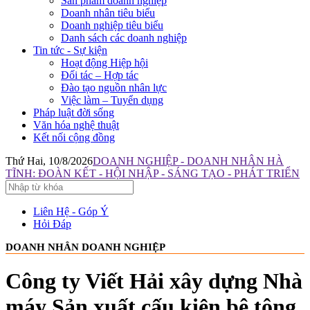
Sản phẩm doanh nghiệp
Doanh nhân tiêu biểu
Doanh nghiệp tiêu biểu
Danh sách các doanh nghiệp
Tin tức - Sự kiện
Hoạt động Hiệp hội
Đối tác – Hợp tác
Đào tạo nguồn nhân lực
Việc làm – Tuyển dụng
Pháp luật đời sống
Văn hóa nghệ thuật
Kết nối cộng đồng
Thứ Hai, 10/8/2026
DOANH NGHIỆP - DOANH NHÂN HÀ
TĨNH: ĐOÀN KẾT - HỘI NHẬP - SÁNG TẠO - PHÁT TRIỂN
Liên Hệ - Góp Ý
Hỏi Đáp
DOANH NHÂN DOANH NGHIỆP
Công ty Viết Hải xây dựng Nhà
máy Sản xuất cấu kiện bê tông