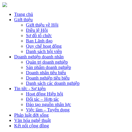
Trang chủ
Giới thiệu
Giới thiệu về Hội
Điều lệ Hội
Sơ đồ tổ chức
Ban Lãnh đạo
Quy chế hoạt động
Danh sách hội viên
Doanh nghiệp doanh nhân
Quản trị doanh nghiệp
Sản phẩm doanh nghiệp
Doanh nhân tiêu biểu
Doanh nghiệp tiêu biểu
Danh sách các doanh nghiệp
Tin tức - Sự kiện
Hoạt động Hiệp hội
Đối tác – Hợp tác
Đào tạo nguồn nhân lực
Việc làm – Tuyển dụng
Pháp luật đời sống
Văn hóa nghệ thuật
Kết nối cộng đồng