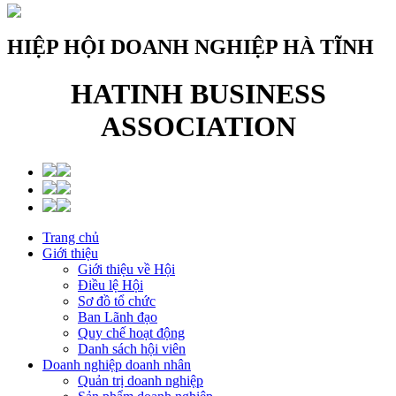
HIỆP HỘI DOANH NGHIỆP HÀ TĨNH
HATINH BUSINESS
ASSOCIATION
Trang chủ
Giới thiệu
Giới thiệu về Hội
Điều lệ Hội
Sơ đồ tổ chức
Ban Lãnh đạo
Quy chế hoạt động
Danh sách hội viên
Doanh nghiệp doanh nhân
Quản trị doanh nghiệp