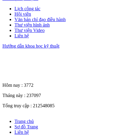
Lịch công tác
Hội viên
Văn bản chỉ đạo điều hành
Thư viện hình ảnh
Thư viện Video
Liên hệ
Hướng dẫn khoa học kỹ thuật
Thống kê truy cập
Hôm nay :
3772
Tháng này :
237097
Tổng truy cập :
212548085
Trang chủ
Sơ đồ Trang
Liên hệ