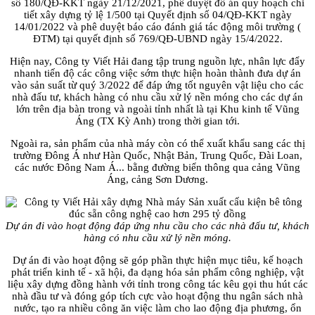
số 180/QĐ-KKT ngày 21/12/2021, phê duyệt đồ án quy hoạch chi
tiết xây dựng tỷ lệ 1/500 tại Quyết định số 04/QĐ-KKT ngày
14/01/2022 và phê duyệt báo cáo đánh giá tác động môi trường (
ĐTM) tại quyết định số 769/QĐ-UBND ngày 15/4/2022.
Hiện nay, Công ty Viết Hải đang tập trung nguồn lực, nhân lực đẩy
nhanh tiến độ các công việc sớm thực hiện hoàn thành đưa dự án
vào sản suất từ quý 3/2022 để đáp ứng tốt nguyên vật liệu cho các
nhà đấu tư, khách hàng có nhu cầu xử lý nền móng cho các dự án
lớn trên địa bàn trong và ngoài tỉnh nhất là tại Khu kinh tế Vũng
Áng (TX Kỳ Anh) trong thời gian tới.
Ngoài ra, sản phẩm của nhà máy còn có thể xuất khẩu sang các thị
trường Đông Á như Hàn Quốc, Nhật Bản, Trung Quốc, Đài Loan,
các nước Đông Nam Á... bằng đường biển thông qua cảng Vũng
Áng, cảng Sơn Dương.
Dự án đi vào hoạt động đáp ứng nhu cầu cho các nhà đấu tư, khách
hàng có nhu cầu xử lý nền móng.
Dự án đi vào hoạt động sẽ góp phần thực hiện mục tiêu, kế hoạch
phát triển kinh tế - xã hội, đa dạng hóa sản phẩm công nghiệp, vật
liệu xây dựng đồng hành với tỉnh trong công tác kêu gọi thu hút các
nhà đầu tư và đóng góp tích cực vào hoạt động thu ngân sách nhà
nước, tạo ra nhiều công ăn việc làm cho lao động địa phương, ổn