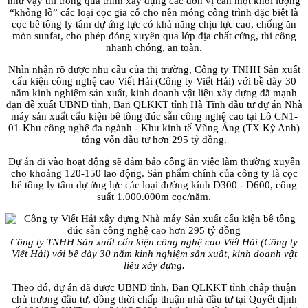
như vậy thì trong quá trình xây dựng các đơn vị cần một khối lượng
“khổng lồ” các loại cọc gia cố cho nền móng công trình đặc biệt là
cọc bê tông ly tâm dự ứng lực có khả năng chịu lực cao, chống ăn
mòn sunfat, cho phép đóng xuyên qua lớp địa chất cứng, thi công
nhanh chóng, an toàn.
Nhìn nhận rõ được nhu cầu của thị trường, Công ty TNHH Sản xuất
cấu kiện công nghệ cao Viết Hải (Công ty Viết Hải) với bề dày 30
năm kinh nghiệm sản xuất, kinh doanh vật liệu xây dựng đã mạnh
dạn đề xuất UBND tỉnh, Ban QLKKT tỉnh Hà Tĩnh đầu tư dự án Nhà
máy sản xuất cấu kiện bê tông đúc sẵn công nghệ cao tại Lô CN1-
01-Khu công nghệ đa ngành - Khu kinh tế Vũng Áng (TX Kỳ Anh)
tổng vốn đầu tư hơn 295 tỷ đồng.
Dự án đi vào hoạt động sẽ đảm bảo công ăn việc làm thường xuyên
cho khoảng 120-150 lao động. Sản phẩm chính của công ty là cọc
bê tông ly tâm dự ứng lực các loại đường kính D300 - D600, công
suất 1.000.000m cọc/năm.
Công ty TNHH Sản xuất cấu kiện công nghệ cao Viết Hải (Công ty
Viết Hải) với bề dày 30 năm kinh nghiệm sản xuất, kinh doanh vật
liệu xây dựng.
Theo đó, dự án đã được UBND tỉnh, Ban QLKKT tỉnh chấp thuận
chủ trương đầu tư, đồng thời chấp thuận nhà đầu tư tại Quyết định