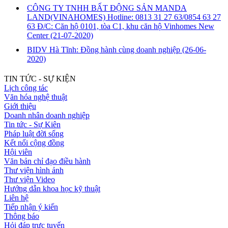
CÔNG TY TNHH BẤT ĐỘNG SẢN MANDA
LAND(VINAHOMES) Hotline: 0813 31 27 63/0854 63 27
63 Đ/C: Căn hộ 0101, tòa C1, khu căn hộ Vinhomes New
Center
(21-07-2020)
BIDV Hà Tĩnh: Đồng hành cùng doanh nghiệp
(26-06-
2020)
TIN TỨC - SỰ KIỆN
Lịch công tác
Văn hóa nghệ thuật
Giới thiệu
Doanh nhân doanh nghiệp
Tin tức - Sự Kiên
Pháp luật đời sống
Kết nối cộng đồng
Hội viên
Văn bản chỉ đạo điều hành
Thư viện hình ảnh
Thư viện Video
Hướng dẫn khoa học kỹ thuật
Liên hệ
Tiếp nhận ý kiến
Thông báo
Hỏi đáp trực tuyến