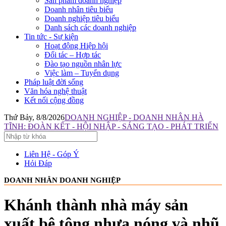
Sản phẩm doanh nghiệp
Doanh nhân tiêu biểu
Doanh nghiệp tiêu biểu
Danh sách các doanh nghiệp
Tin tức - Sự kiện
Hoạt động Hiệp hội
Đối tác – Hợp tác
Đào tạo nguồn nhân lực
Việc làm – Tuyển dụng
Pháp luật đời sống
Văn hóa nghệ thuật
Kết nối cộng đồng
Thứ Bảy, 8/8/2026
DOANH NGHIỆP - DOANH NHÂN HÀ
TĨNH: ĐOÀN KẾT - HỘI NHẬP - SÁNG TẠO - PHÁT TRIỂN
Liên Hệ - Góp Ý
Hỏi Đáp
DOANH NHÂN DOANH NGHIỆP
Khánh thành nhà máy sản
xuất bê tông nhựa nóng và nhũ