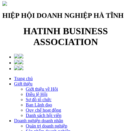
HIỆP HỘI DOANH NGHIỆP HÀ TĨNH
HATINH BUSINESS
ASSOCIATION
Trang chủ
Giới thiệu
Giới thiệu về Hội
Điều lệ Hội
Sơ đồ tổ chức
Ban Lãnh đạo
Quy chế hoạt động
Danh sách hội viên
Doanh nghiệp doanh nhân
Quản trị doanh nghiệp