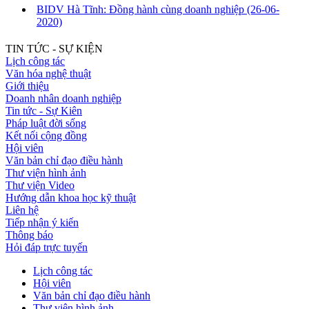
BIDV Hà Tĩnh: Đồng hành cùng doanh nghiệp
(26-06-
2020)
TIN TỨC - SỰ KIỆN
Lịch công tác
Văn hóa nghệ thuật
Giới thiệu
Doanh nhân doanh nghiệp
Tin tức - Sự Kiên
Pháp luật đời sống
Kết nối cộng đồng
Hội viên
Văn bản chỉ đạo điều hành
Thư viện hình ảnh
Thư viện Video
Hướng dẫn khoa học kỹ thuật
Liên hệ
Tiếp nhận ý kiến
Thông báo
Hỏi đáp trực tuyến
Lịch công tác
Hội viên
Văn bản chỉ đạo điều hành
Thư viện hình ảnh