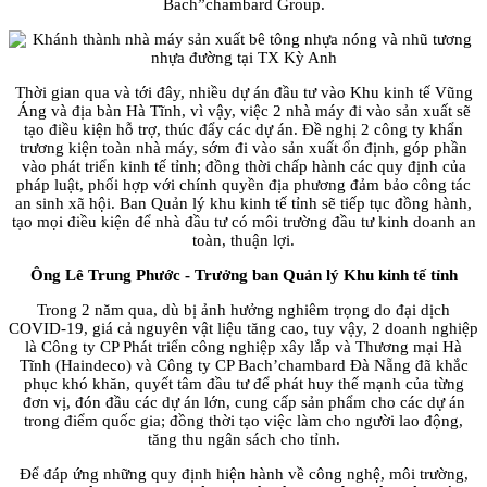
Bach”chambard Group.
Thời gian qua và tới đây, nhiều dự án đầu tư vào Khu kinh tế Vũng
Áng và địa bàn Hà Tĩnh, vì vậy, việc 2 nhà máy đi vào sản xuất sẽ
tạo điều kiện hỗ trợ, thúc đẩy các dự án. Đề nghị 2 công ty khẩn
trương kiện toàn nhà máy, sớm đi vào sản xuất ổn định, góp phần
vào phát triển kinh tế tỉnh; đồng thời chấp hành các quy định của
pháp luật, phối hợp với chính quyền địa phương đảm bảo công tác
an sinh xã hội. Ban Quản lý khu kinh tế tỉnh sẽ tiếp tục đồng hành,
tạo mọi điều kiện để nhà đầu tư có môi trường đầu tư kinh doanh an
toàn, thuận lợi.
Ông Lê Trung Phước - Trưởng ban Quản lý Khu kinh tế tỉnh
Trong 2 năm qua, dù bị ảnh hưởng nghiêm trọng do đại dịch
COVID-19, giá cả nguyên vật liệu tăng cao, tuy vậy, 2 doanh nghiệp
là Công ty CP Phát triển công nghiệp xây lắp và Thương mại Hà
Tĩnh (Haindeco) và Công ty CP Bach’chambard Đà Nẵng đã khắc
phục khó khăn, quyết tâm đầu tư để phát huy thế mạnh của từng
đơn vị, đón đầu các dự án lớn, cung cấp sản phẩm cho các dự án
trong điểm quốc gia; đồng thời tạo việc làm cho người lao động,
tăng thu ngân sách cho tỉnh.
Để đáp ứng những quy định hiện hành về công nghệ, môi trường,