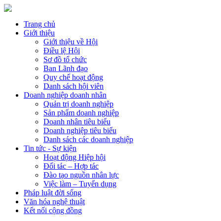
Trang chủ
Giới thiệu
Giới thiệu về Hội
Điều lệ Hội
Sơ đồ tổ chức
Ban Lãnh đạo
Quy chế hoạt động
Danh sách hội viên
Doanh nghiệp doanh nhân
Quản trị doanh nghiệp
Sản phẩm doanh nghiệp
Doanh nhân tiêu biểu
Doanh nghiệp tiêu biểu
Danh sách các doanh nghiệp
Tin tức - Sự kiện
Hoạt động Hiệp hội
Đối tác – Hợp tác
Đào tạo nguồn nhân lực
Việc làm – Tuyển dụng
Pháp luật đời sống
Văn hóa nghệ thuật
Kết nối cộng đồng