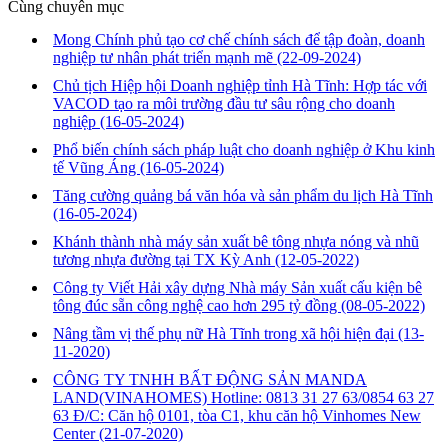
Cùng chuyên mục
Mong Chính phủ tạo cơ chế chính sách để tập đoàn, doanh
nghiệp tư nhân phát triển mạnh mẽ
(22-09-2024)
Chủ tịch Hiệp hội Doanh nghiệp tỉnh Hà Tĩnh: Hợp tác với
VACOD tạo ra môi trường đầu tư sâu rộng cho doanh
nghiệp
(16-05-2024)
Phổ biến chính sách pháp luật cho doanh nghiệp ở Khu kinh
tế Vũng Áng
(16-05-2024)
Tăng cường quảng bá văn hóa và sản phẩm du lịch Hà Tĩnh
(16-05-2024)
Khánh thành nhà máy sản xuất bê tông nhựa nóng và nhũ
tương nhựa đường tại TX Kỳ Anh
(12-05-2022)
Công ty Viết Hải xây dựng Nhà máy Sản xuất cấu kiện bê
tông đúc sẵn công nghệ cao hơn 295 tỷ đồng
(08-05-2022)
Nâng tầm vị thế phụ nữ Hà Tĩnh trong xã hội hiện đại
(13-
11-2020)
CÔNG TY TNHH BẤT ĐỘNG SẢN MANDA
LAND(VINAHOMES) Hotline: 0813 31 27 63/0854 63 27
63 Đ/C: Căn hộ 0101, tòa C1, khu căn hộ Vinhomes New
Center
(21-07-2020)