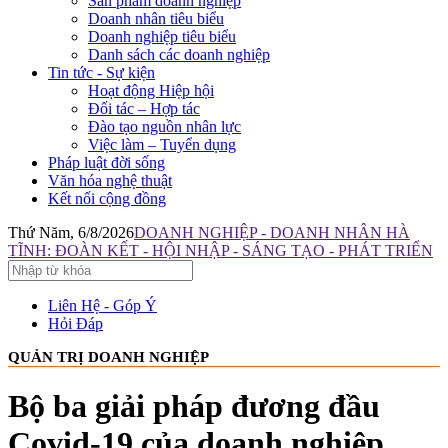
Sản phẩm doanh nghiệp
Doanh nhân tiêu biểu
Doanh nghiệp tiêu biểu
Danh sách các doanh nghiệp
Tin tức - Sự kiện
Hoạt động Hiệp hội
Đối tác – Hợp tác
Đào tạo nguồn nhân lực
Việc làm – Tuyển dụng
Pháp luật đời sống
Văn hóa nghệ thuật
Kết nối cộng đồng
Thứ Năm, 6/8/2026
DOANH NGHIỆP - DOANH NHÂN HÀ
TĨNH: ĐOÀN KẾT - HỘI NHẬP - SÁNG TẠO - PHÁT TRIỂN
Liên Hệ - Góp Ý
Hỏi Đáp
QUẢN TRỊ DOANH NGHIỆP
Bộ ba giải pháp đương đầu
Covid-19 của doanh nghiệp