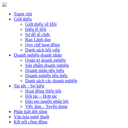
Trang chủ
Giới thiệu
Giới thiệu về Hội
Điều lệ Hội
Sơ đồ tổ chức
Ban Lãnh đạo
Quy chế hoạt động
Danh sách hội viên
Doanh nghiệp doanh nhân
Quản trị doanh nghiệp
Sản phẩm doanh nghiệp
Doanh nhân tiêu biểu
Doanh nghiệp tiêu biểu
Danh sách các doanh nghiệp
Tin tức - Sự kiện
Hoạt động Hiệp hội
Đối tác – Hợp tác
Đào tạo nguồn nhân lực
Việc làm – Tuyển dụng
Pháp luật đời sống
Văn hóa nghệ thuật
Kết nối cộng đồng