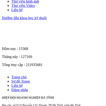
Thư viện hình ảnh
Thư viện Video
Liên hệ
Hướng dẫn khoa học kỹ thuật
Thống kê truy cập
Hôm nay :
15368
Tháng này :
127169
Tổng truy cập :
211935681
Trang chủ
Sơ đồ Trang
Liên hệ
Đăng nhập
HIỆP HỘI DOANH NGHIỆP HÀ TĨNH
Địa chỉ: số 02A Nguyễn Chí Thanh, TP Hà Tĩnh, tỉnh Hà Tĩnh