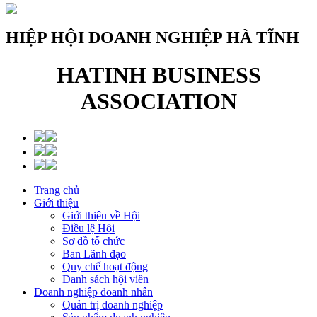
HIỆP HỘI DOANH NGHIỆP HÀ TĨNH
HATINH BUSINESS
ASSOCIATION
Trang chủ
Giới thiệu
Giới thiệu về Hội
Điều lệ Hội
Sơ đồ tổ chức
Ban Lãnh đạo
Quy chế hoạt động
Danh sách hội viên
Doanh nghiệp doanh nhân
Quản trị doanh nghiệp