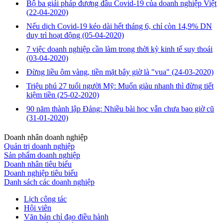
Bộ ba giải pháp đương đầu Covid-19 của doanh nghiệp Việt
(22-04-2020)
Nếu dịch Covid-19 kéo dài hết tháng 6, chỉ còn 14,9% DN
duy trì hoạt động
(05-04-2020)
7 việc doanh nghiệp cần làm trong thời kỳ kinh tế suy thoái
(03-04-2020)
Đừng liều ôm vàng, tiền mặt bây giờ là "vua"
(24-03-2020)
Triệu phú 27 tuổi người Mỹ: Muốn giàu nhanh thì đừng tiết
kiệm tiền
(25-02-2020)
90 năm thành lập Đảng: Nhiều bài học vẫn chưa bao giờ cũ
(31-01-2020)
Doanh nhân doanh nghiệp
Quản trị doanh nghiệp
Sản phẩm doanh nghiệp
Doanh nhân tiêu biểu
Doanh nghiệp tiêu biểu
Danh sách các doanh nghiệp
Lịch công tác
Hội viên
Văn bản chỉ đạo điều hành